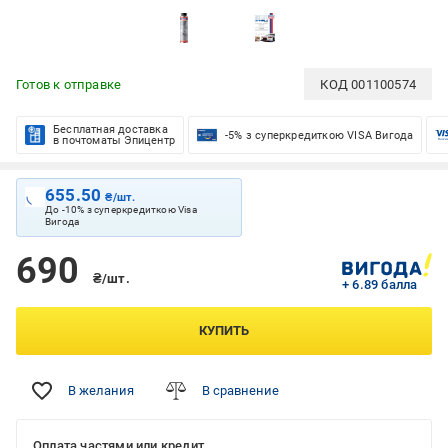
Готов к отправке
КОД
001100574
Бесплатная доставка
-5% з суперкредиткою VISA Вигода
в почтоматы Эпицентр
655.50
₴/шт.
До -10% з суперкредиткою Visa
Вигода
690
₴/шт.
+ 6.89 балла
КУПИТЬ
В желания
В сравнение
Оплата частями или кредит