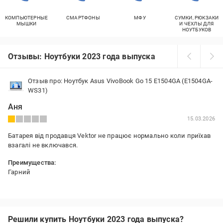
КОМПЬЮТЕРНЫЕ
СМАРТФОНЫ
МФУ
СУМКИ, РЮКЗАКИ
МЫШКИ
И ЧЕХЛЫ ДЛЯ
НОУТБУКОВ
Отзывы: Ноутбуки 2023 года выпуска
Отзыв про: Ноутбук Asus VivoBook Go 15 E1504GA (E1504GA-
WS31)
Аня
15.03.2026
Батарея від продавця Vektor не працює нормально коли приїхав
взагалі не включався.
Преимущества:
Гарний
Недостатки:
Гімно
Решили купить Ноутбуки 2023 года выпуска?