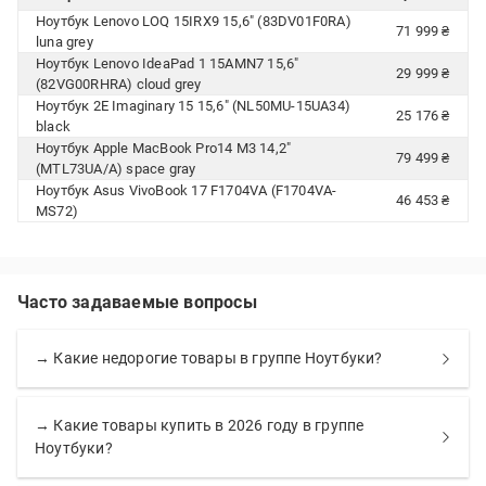
Ноутбук Lenovo LOQ 15IRX9 15,6" (83DV01F0RA)
71 999 ₴
luna grey
Ноутбук Lenovo IdeaPad 1 15AMN7 15,6"
29 999 ₴
(82VG00RHRA) cloud grey
Ноутбук 2E Imaginary 15 15,6" (NL50MU-15UA34)
25 176 ₴
black
Ноутбук Apple MacBook Pro14 M3 14,2"
79 499 ₴
(MTL73UA/A) space gray
Ноутбук Asus VivoBook 17 F1704VA (F1704VA-
46 453 ₴
MS72)
Часто задаваемые вопросы
→ Какие недорогие товары в группе Ноутбуки?
→ Какие товары купить в 2026 году в группе
Ноутбуки?