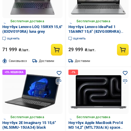
Бесплатная доставка
Бесплатная доставка
Ноутбук Lenovo LOQ 15IRX9 15,6"
Ноутбук Lenovo IdeaPad 1
(83DV01F0RA) luna grey
15AMN7 15,6" (82VG00RHRA)
cloud grey
оценить
оценить
71 999
29 999
₴/шт.
₴/шт.
Cамовывоз
Доставим
Доставим
Бесплатная доставка
Бесплатная доставка
Ноутбук 2E Imaginary 15 15,6"
Ноутбук Apple MacBook Pro14
(NL50MU-15UA34) black
M3 14,2" (MTL73UA/A) space