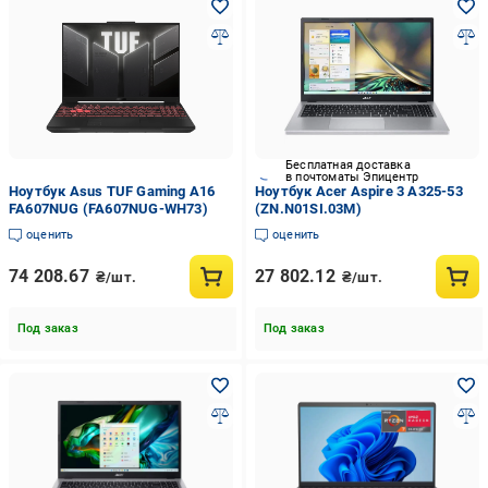
Бесплатная доставка
в почтоматы Эпицентр
Ноутбук Asus TUF Gaming A16
Ноутбук Acer Aspire 3 A325-53
FA607NUG (FA607NUG-WH73)
(ZN.N01SI.03M)
оценить
оценить
74 208.67
27 802.12
₴/шт.
₴/шт.
Под заказ
Под заказ