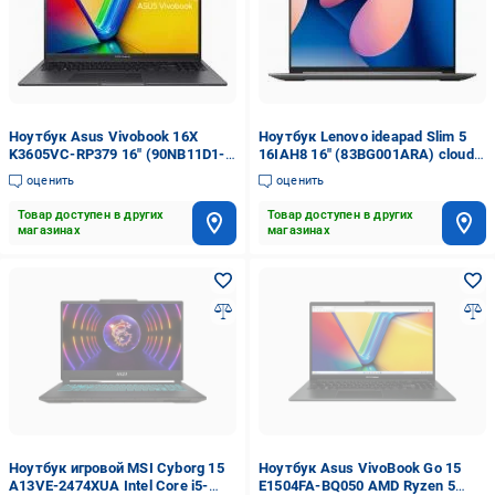
Ноутбук Asus Vivobook 16X
Ноутбук Lenovo ideapad Slim 5
K3605VC-RP379 16" (90NB11D1-
16IAH8 16" (83BG001ARA) cloud
M00H70) indie black
grey
оценить
оценить
Товар доступен в других
Товар доступен в других
магазинах
магазинах
Ноутбук игровой MSI Cyborg 15
Ноутбук Asus VivoBook Go 15
A13VE-2474XUA Intel Core i5-
E1504FA-BQ050 AMD Ryzen 5