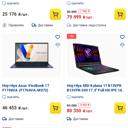
gray
оценить
оценить
80 999
-
1 500
₴
25 176
₴/шт.
79 499
₴/шт.
Привезём
Доставим
Доставка недоступна
Ноутбук Asus VivoBook 17
Ноутбук MSI Katana 17 B13VFK
F1704VA (F1704VA-MS72)
B13VFK-269 17.3" Full HD IPS 144
Гц Intel Core i7-13620H 16 ГБ
оценить
оценить
DDR5 SSD 1 ТБ NVIDIA GeForce
RTX 4060 8 ГБ
84 000
-
3 650
₴
46 453
₴/шт.
80 350
₴/шт.
Доставим
Доставим