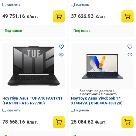
оценить
оценить
49 751.16
37 626.93
₴/шт.
₴/шт.
Под заказ
Под заказ
Бесплатная доставка
в почтоматы Эпицентр
Ноутбук Asus TUF A16 FA617NT
Ноутбук Asus Vivobook 14
(FA617NT-A16.R77700)
X1404VA (X1404VA-I38128)
оценить
оценить
78 668.16
25 084.62
₴/шт.
₴/шт.