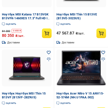
Ноутбук MSI Katana 17 B13VGK
Ноутбук MSI Thin 15 B13VE
B13VFK-1460XES 17.3" Full HD IPS
(B13VE-3023US)
144 Гц Intel Core i7-13620H 16 ГБ
оценить
оценить
DDR5 SSD 1 ТБ
84 000
-
3 650
₴
47 567.87
₴/шт.
80 350
₴/шт.
Доставим
Доставим
Ноутбук Ноутбук MSI Thin 15
Ноутбук Acer Nitro V 15 ANV15-
B13VF (B13VF-2829US)
52-574M (NH.U1PAA.002)
оценить
оценить