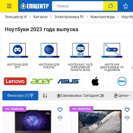
Эпицентр К
Каталог
Электроника 🔌
Компьютеры
Ноутб
Ноутбуки 2023 года выпуска
НОУТБУКИ ДЛЯ
НОУТБУКИ ДЛЯ
НОУТБУКИ С 16 ГБ
НОУТБУКИ
ИГР
РАБОТЫ
ОПЕРАТИВНОЙ
ДИАГОНАЛЬЮ 15-
ПАМЯТИ (RAM)
16 ДЮЙМОВ
Фильтры (1)
Самовывоз:
Сегодня
Цена