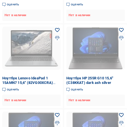
13420H 16 Гб 512 Гб SSD RTX
7520U 8 Гб 512 Гб SSD Radeon
оценить
оценить
4050 DOS Translucent Black (9S7-
610M DOS Mixed Black
15K112-2474)
(90NB0ZR2-M06WD0)
Нет в наличии
Нет в наличии
Ноутбук Lenovo IdeaPad 1
Ноутбук HP 255R G10 15,6"
15AMN7 15,6" (82VG00XCRA)
(C38KKAT) dark ash silver
cloud grey
оценить
оценить
Нет в наличии
Нет в наличии