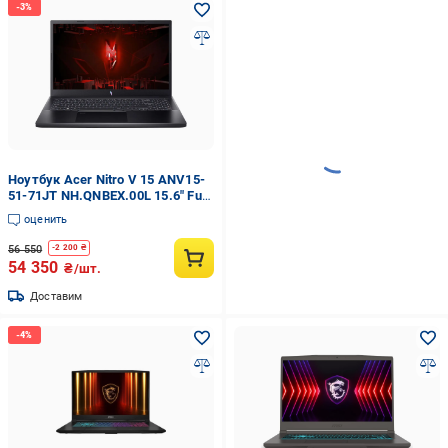
Ноутбук Acer Nitro V 15 ANV15-
51-71JT NH.QNBEX.00L 15.6" Full
HD IPS 165 Гц/Intel Core i7-
оценить
13620H до 4.9 ГГц/RAM 16
ГБ/SSD 512 ГБ
56 550
-
2 200
₴
54 350
₴/шт.
Доставим