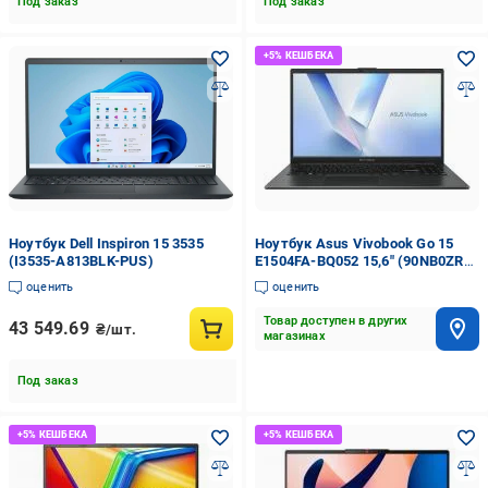
Под заказ
Под заказ
Ноутбук Dell Inspiron 15 3535
Ноутбук Asus Vivobook Go 15
(I3535-A813BLK-PUS)
E1504FA-BQ052 15,6" (90NB0ZR2-
M03ZR0) mixed black
оценить
оценить
Товар доступен в других
43 549.69
₴/шт.
магазинах
Под заказ