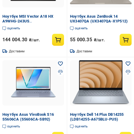
Ноутбук MSI Vector A18 HX
Ноутбук Asus ZenBook 14
A9WHG-243US
UX3407QA (UX3407QA-X1P512)
(VECTORA18HX243)
оценить
оценить
144 004.30
55 000.35
₴/шт.
₴/шт.
Доставим
Доставим
Ноутбук Asus VivoBook S16
Ноутбук Dell 14 Plus DB14255
S5606CA (S5606CA-SB92)
(LDB14255-A675BLU-PUS)
оценить
оценить