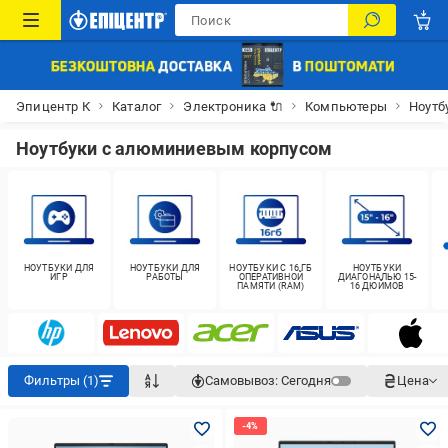
Эпицентр К
Каталог
Электроника 🔌
Компьютеры
Ноутб
Ноутбуки с алюминиевым корпусом
НОУТБУКИ ДЛЯ
НОУТБУКИ ДЛЯ
НОУТБУКИ С 16 ГБ
НОУТБУКИ
ИГР
РАБОТЫ
ОПЕРАТИВНОЙ
ДИАГОНАЛЬЮ 15-
ПАМЯТИ (RAM)
16 ДЮЙМОВ
Фильтры (1)
Самовывоз:
Сегодня
Цена