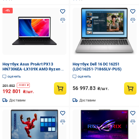
Ноутбук Asus ProArt PX13
Ноутбук Dell 16 DC16251
HN7306EA-LX109X AMD Ryzen AI
(LDC16251-7186SLV-PUS)
MAX+ 388 32 Гб 1 Тб SSD Radeon
оценить
оценить
Graphics W11 Pro Nano Black
(90NB17X1-M00890)
201 852
-
9 051
₴
56 997.83
₴/шт.
192 801
₴/шт.
Доставим
Доставим