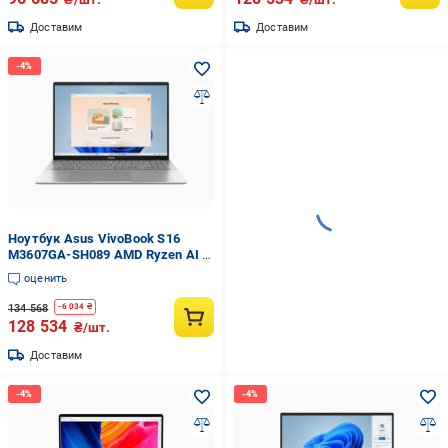
Доставим
Доставим
Ноутбук Asus VivoBook S16
M3607GA-SH089 AMD Ryzen AI 9
465 32 Гб 1 Тб SSD Radeon 880M
оценить
DOS Cool Silver (90NB17M2-
M00530)
134 568
-
6 034
₴
128 534
₴/шт.
Доставим