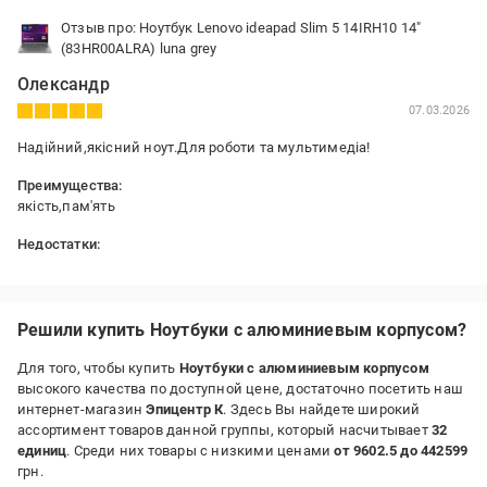
Отзыв про: Ноутбук Lenovo ideapad Slim 5 14IRH10 14"
(83HR00ALRA) luna grey
Олександр
07.03.2026
Надійний,якісний ноут.Для роботи та мультимедіа!
Преимущества:
якість,пам'ять
Недостатки:
повільна відеокарта,не для важких ігор.
Решили купить Ноутбуки с алюминиевым корпусом?
Для того, чтобы купить
Ноутбуки с алюминиевым корпусом
высокого качества по доступной цене, достаточно посетить наш
интернет-магазин
Эпицентр К
. Здесь Вы найдете широкий
ассортимент товаров данной группы, который насчитывает
32
единиц
. Среди них товары с низкими ценами
от 9602.5 до 442599
грн.