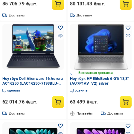
85 705.79
80 131.43
₴/шт.
₴/шт.
Доставим
Доставим
Бесплатная доставка
Ноутбук Dell Alienware 16 Aurora
Ноутбук HP EliteBook 6 G1i 13,3"
AC16250 (LAC16250-7193BLU-
(AU7P1AV_V2) silver
PUS)
оценить
оценить
62 014.76
63 499
₴/шт.
₴/шт.
Доставим
Привезём
Доставим