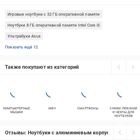
Игровые ноутбуки с 32 ГБ оперативной памяти
Ноутбуки 8 ГБ оперативной памяти Intel Core i5
Ультрабуки Asus
Ноутбуки MSI с процессором Intel Core i7
Ноутбуки Lenovo с подсветкой клавиатуры
MacBook Air M1
4 ядерные ноутбуки Lenovo
Ноутбуки Acer Aspire 5
Игровые ноутбуки Intel Core i7
Ноутбуки Lenovo игровые
Ноутбуки MSI диагональю 14 дюймов
Ультрабуки HP
Ноутбуки MSI с процессором Intel Core i5
Ноутбуки Lenovo в алюминиевом корпусе
Apple MacBook Air Apple M2 256 ГБ
Показать ещё 12
Также покупают из категорий
КОМПЬЮТЕРНЫЕ
МФУ
СМАРТФОНЫ
СУМКИ, РЮКЗАКИ
МЫШКИ
И ЧЕХЛЫ ДЛЯ
НОУТБУКОВ
Отзывы: Ноутбуки с алюминиевым корпусом