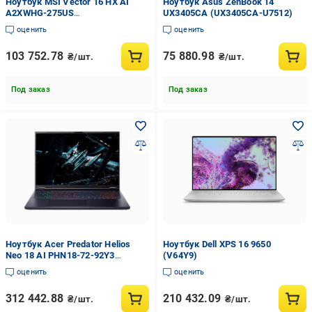
Ноутбук MSI Vector 16 HX AI
Ноутбук Asus ZenBook 14
A2XWHG-275US
UX3405CA (UX3405CA-U7512)
(VECTOR16HXA2275)
оценить
оценить
103 752.78
75 880.98
₴/шт.
₴/шт.
Под заказ
Под заказ
Ноутбук Acer Predator Helios
Ноутбук Dell XPS 16 9650
Neo 18 AI PHN18-72-92Y3
(V64Y9)
(NH.U0HAA.002)
оценить
оценить
312 442.88
210 432.09
₴/шт.
₴/шт.