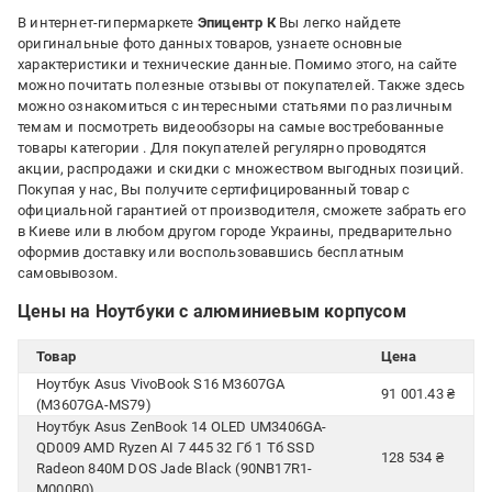
В интернет-гипермаркете
Эпицентр К
Вы легко найдете
оригинальные фото данных товаров, узнаете основные
характеристики и технические данные. Помимо этого, на сайте
можно почитать полезные отзывы от покупателей. Также здесь
можно ознакомиться с интересными статьями по различным
темам и посмотреть видеообзоры на самые востребованные
товары категории
. Для покупателей регулярно проводятся
акции, распродажи и скидки с множеством выгодных позиций.
Покупая у нас, Вы получите сертифицированный товар с
официальной гарантией от производителя, сможете забрать его
в Киеве или в любом другом городе Украины, предварительно
оформив доставку или воспользовавшись бесплатным
самовывозом.
Цены на Ноутбуки с алюминиевым корпусом
Товар
Цена
Ноутбук Asus VivoBook S16 M3607GA
91 001.43 ₴
(M3607GA-MS79)
Ноутбук Asus ZenBook 14 OLED UM3406GA-
QD009 AMD Ryzen AI 7 445 32 Гб 1 Тб SSD
128 534 ₴
Radeon 840M DOS Jade Black (90NB17R1-
M000B0)