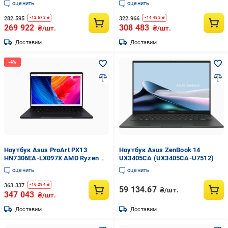
оценить
оценить
Ti W11 Pro Nano Black
W11 Pro Nano Black (90NB17F1-
(90NB17D1-M00140)
M000C0)
282 595
322 966
-
12 673
₴
-
14 483
₴
269 922
308 483
₴/шт.
₴/шт.
Доставим
Доставим
Ноутбук Asus ProArt PX13
Ноутбук Asus ZenBook 14
HN7306EA-LX097X AMD Ryzen AI
UX3405CA (UX3405CA-U7512)
MAX+ 395 128 Гб 1 Тб SSD
оценить
оценить
Radeon Graphics W11 Pro Nano
Black (90NB17X1-M00850)
363 337
-
16 294
₴
59 134.67
₴/шт.
347 043
₴/шт.
Доставим
Доставим