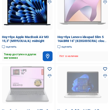
Ноутбук Apple MacBook Air M3
Ноутбук Lenovo ideapad Slim 5
15,3" (MRYU3UA/A) midnight
16ABR8 16" (82XG005CRA) cloud
grey
оценить
оценить
Товар доступен в других
Нет в наличии
магазинах