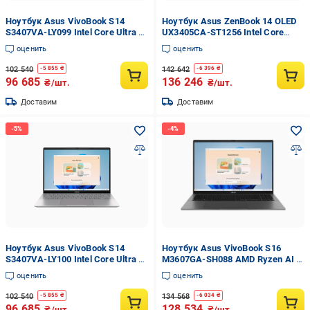
Ноутбук Asus VivoBook S14
Ноутбук Asus ZenBook 14 OLED
S3407VA-LY099 Intel Core Ultra 7
UX3405CA-ST1256 Intel Core
240H 16 Гб 1 Тб SSD UHD
Ultra 9 285H 32 Гб 1 Тб SSD Arc
оценить
оценить
Graphics DOS Matte Grey
Graphics DOS Foggy Silver
(90NB1682-M008L0)
(90NB14W2-M01V30)
102 540
142 642
-
5 855
₴
-
6 396
₴
96 685
136 246
₴/шт.
₴/шт.
Доставим
Доставим
Ноутбук Asus VivoBook S14
Ноутбук Asus VivoBook S16
S3407VA-LY100 Intel Core Ultra 7
M3607GA-SH088 AMD Ryzen AI 9
240H 16 Гб 1 Тб SSD UHD
465 32 Гб 1 Тб SSD Radeon 880M
оценить
оценить
Graphics DOS Cool Silver
DOS Matte Grey (90NB17M1-
(90NB1681-M008M0)
M00520)
102 540
134 568
-
5 855
₴
-
6 034
₴
96 685
128 534
₴/шт.
₴/шт.