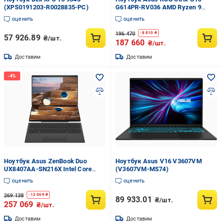
(XPS0191203-R0028835-PC)
G614PR-RV036 AMD Ryzen 9
8940HX 16 Гб 1 Тб SSD RTX 5070
оценить
оценить
Ti DOS Eclipse Grey (90NR0NJ7-
M005S0)
196 470
-
8 810
₴
57 926.89
₴/шт.
187 660
₴/шт.
Доставим
Доставим
Ноутбук Asus ZenBook Duo
Ноутбук Asus V16 V3607VM
UX8407AA-SN216X Intel Core
(V3607VM-MS74)
Ultra 9 386H 32 Гб 2 Тб SSD W11
оценить
оценить
Pro Moher Grey (90NB16V1-
M00A40)
269 138
-
12 069
₴
89 933.01
₴/шт.
257 069
₴/шт.
Доставим
Доставим