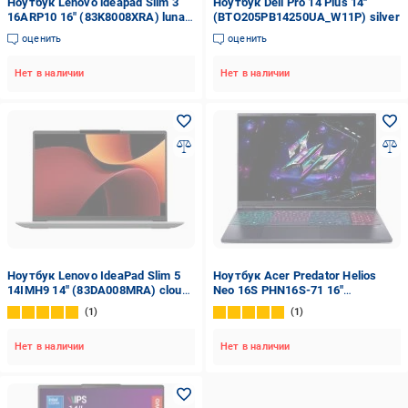
Ноутбук Lenovo ideapad Slim 3
Ноутбук Dell Pro 14 Plus 14"
16ARP10 16" (83K8008XRA) luna
(BTO205PB14250UA_W11P) silver
grey
оценить
оценить
Нет в наличии
Нет в наличии
Ноутбук Lenovo IdeaPad Slim 5
Ноутбук Acer Predator Helios
14IMH9 14" (83DA008MRA) cloud
Neo 16S PHN16S-71 16"
grey
(NH.QZFEU.002) abyssal black
1
1
Нет в наличии
Нет в наличии