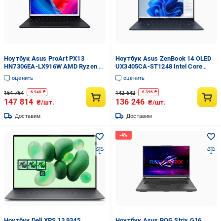
Ноутбук Asus ProArt PX13
Ноутбук Asus ZenBook 14 OLED
HN7306EA-LX916W AMD Ryzen AI
UX3405CA-ST1248 Intel Core
MAX+ 395 32 Гб 1 Тб SSD Radeon
Ultra 9 285H 32 Гб 1 Тб SSD Arc
оценить
оценить
Graphics W11 Home Nano Black
Graphics DOS Ponder Blue
(90NB17X1-M000Y0)
(90NB14W1-M01UL0)
154 754
142 642
-
6 940
₴
-
6 396
₴
147 814
136 246
₴/шт.
₴/шт.
Доставим
Доставим
Ноутбук Dell XPS 13 9345
Ноутбук Asus ROG Strix G16