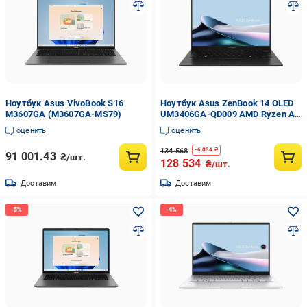
Ноутбук Asus VivoBook S16
Ноутбук Asus ZenBook 14 OLED
M3607GA (M3607GA-MS79)
UM3406GA-QD009 AMD Ryzen AI
7 445 32 Гб 1 Тб SSD Radeon
оценить
оценить
840M DOS Jade Black (90NB17R1-
M000B0)
134 568
-
6 034
₴
91 001.43
₴/шт.
128 534
₴/шт.
Доставим
Доставим