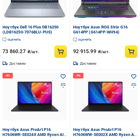
Ноутбук Dell 16 Plus DB16250
Ноутбук Asus ROG Strix G16
(LDB16250-7076BLU-PUS)
G614PP (G614PP-WH94)
оценить
оценить
73 860.27
92 915.99
₴/шт.
₴/шт.
Доставим
Доставим
Ноутбук Asus ProArt P16
Ноутбук Asus ProArt P16
H7606WR-SE024X AMD Ryzen AI
H7606WW-SE002X AMD Ryzen AI
9 HX 370 64 Гб 2 Тб SSD RTX 5070
9 HX 370 64 Гб 2 Тб SSD RTX 5080