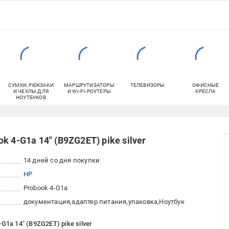
СУМКИ, РЮКЗАКИ
МАРШРУТИЗАТОРЫ
ТЕЛЕВИЗОРЫ
ОФИСНЫЕ
И ЧЕХЛЫ ДЛЯ
И WI-FI-РОУТЕРЫ
КРЕСЛА
НОУТБУКОВ
 4-G1a 14" (B9ZG2ET) pike silver
14 дней со дня покупки
HP
Probook 4-G1a
документация
адаптер питания
упаковка
Ноутбук
1a 14" (B9ZG2ET) pike silver