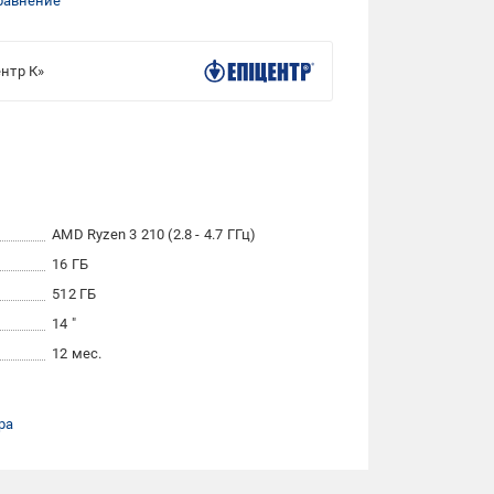
равнение
нтр К»
AMD Ryzen 3 210 (2.8 - 4.7 ГГц)
16 ГБ
512 ГБ
14 "
12 мес.
ра