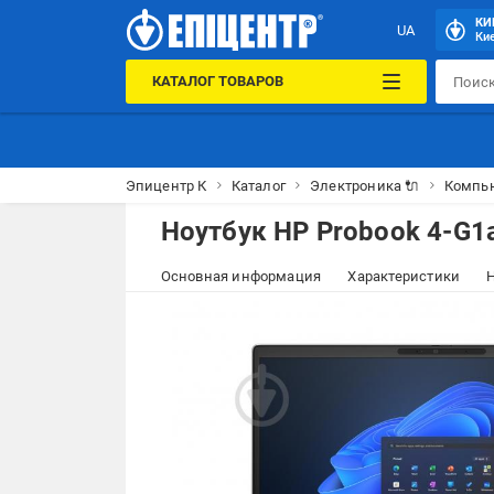
КИ
UA
Кие
КАТАЛОГ ТОВАРОВ
Эпицентр К
Каталог
Электроника 🔌
Компью
Ноутбук HP Probook 4-G1a 
Основная информация
Характеристики
Н