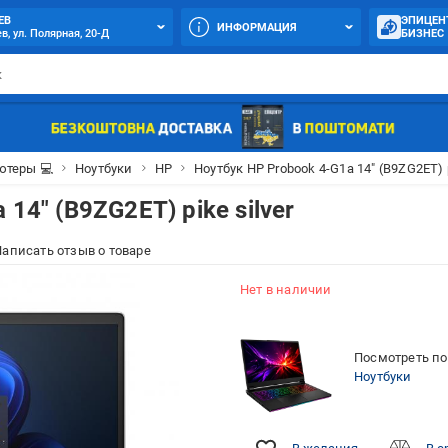
ЕВ
ЭПИЦЕН
ИНФОРМАЦИЯ
в, ул. Полярная, 20-Д
БИЗНЕС
теры 💻
Ноутбуки
HP
Ноутбук HP Probook 4-G1a 14" (B9ZG2ET) p
14" (B9ZG2ET) pike silver
аписать отзыв о товаре
Нет в наличии
Посмотреть по
Ноутбуки