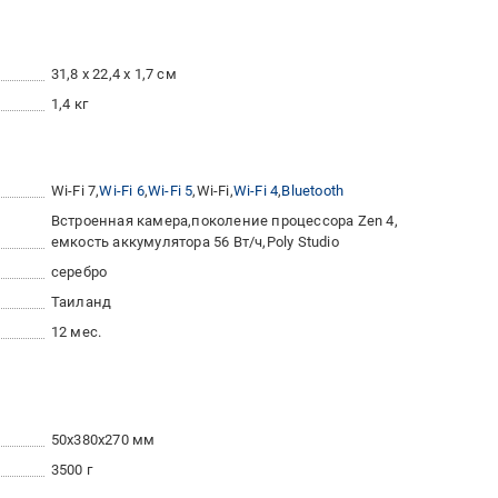
31,8 x 22,4 x 1,7 см
1,4 кг
Wi-Fi 7
Wi-Fi 6
Wi-Fi 5
Wi-Fi
Wi-Fi 4
Bluetooth
Встроенная камера
поколение процессора Zen 4
емкость аккумулятора 56 Вт/ч
Poly Studio
серебро
Таиланд
12 мес.
50x380x270 мм
3500 г