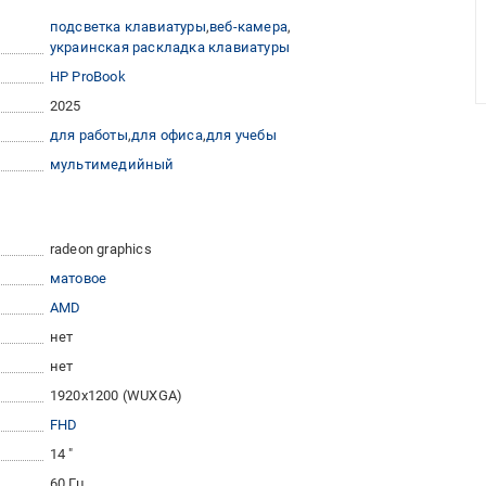
подсветка клавиатуры
веб-камера
украинская раскладка клавиатуры
HP ProBook
2025
для работы
для офиса
для учебы
мультимедийный
radeon graphics
матовое
AMD
нет
нет
1920x1200 (WUXGA)
FHD
14 "
60 Гц