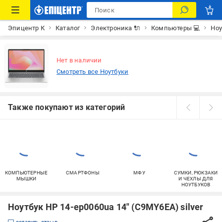
Эпицентр К
Каталог
Электроника 🔌
Компьютеры 💻
Ноу
Нет в наличии
Смотреть все Ноутбуки
Также покупают из категорий
КОМПЬЮТЕРНЫЕ
СМАРТФОНЫ
МФУ
СУМКИ, РЮКЗАКИ
МЫШКИ
И ЧЕХЛЫ ДЛЯ
НОУТБУКОВ
Ноутбук HP 14-ep0060ua 14" (C9MY6EA) silver