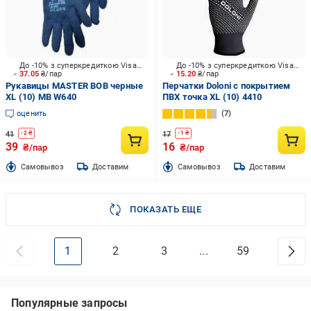
До -10% з суперкредиткою Visa Вигода
До -10% з суперкредиткою Visa Вигода
37.05
₴/пар
15.20
₴/пар
Рукавицы MASTER BOB черные
Перчатки Doloni с покрытием
XL (10) MB W640
ПВХ точка XL (10) 4410
оценить
7
41
17
-
2
₴
-
1
₴
39
16
₴/пар
₴/пар
Cамовывоз
Доставим
Cамовывоз
Доставим
ПОКАЗАТЬ ЕЩЕ
1
2
3
...
59
Популярные запросы