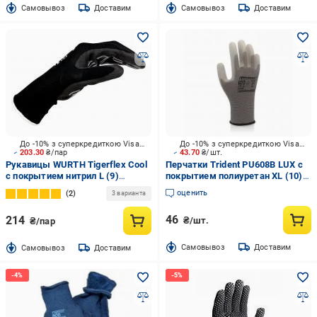
Cамовывоз
Доставим
Cамовывоз
Доставим
До -10% з суперкредиткою Visa Вигода
До -10% з суперкредиткою Visa Вигода
203.30
₴/пар
43.70
₴/шт.
Рукавицы WURTH Tigerflex Cool
Перчатки Trident PU608B LUX с
с покрытием нитрил L (9)
покрытием полиуретан XL (10)
0899401049
PU608B LUX
оценить
2
3 варианта
46
214
₴/шт.
₴/пар
Cамовывоз
Доставим
Cамовывоз
Доставим