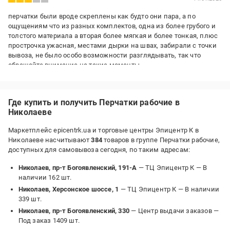
перчатки были вроде скреплены как будто они пара, а по
ощущениям что из разных комплектов, одна из более грубого и
толстого материала а вторая более мягкая и более тонкая, плюс
прострочка ужасная, местами дырки на швах, забирали с точки
вывоза, не было особо возможности разглядывать, так что
обращайте внимание на такие моменты
Преимущества:
не знаю
Где купить и получить Перчатки рабочие в
Недостатки:
Николаеве
качество
Маркетплейс epicentrk.ua и торговые центры Эпицентр К в
Николаеве насчитывают
384
товаров в группе Перчатки рабочие,
доступных для самовывоза сегодня, по таким адресам:
Николаев, пр-т Богоявленский, 191-А
— ТЦ Эпицентр К —
В
наличии 162 шт.
Николаев, Херсонское шоссе, 1
— ТЦ Эпицентр К —
В наличии
339 шт.
Николаев, пр-т Богоявленский, 330
— Центр выдачи заказов —
Под заказ 1409 шт.