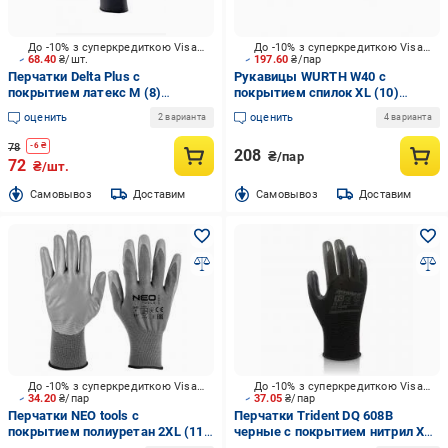
До -10% з суперкредиткою Visa Вигода
До -10% з суперкредиткою Visa Вигода
68.40
₴/шт.
197.60
₴/пар
Перчатки Delta Plus с
Рукавицы WURTH W40 с
покрытием латекс M (8)
покрытием спилок XL (10)
WUAVE630GR08
5350000120
оценить
оценить
2 варианта
4 варианта
78
-
6
₴
208
₴/пар
72
₴/шт.
Cамовывоз
Доставим
Cамовывоз
Доставим
До -10% з суперкредиткою Visa Вигода
До -10% з суперкредиткою Visa Вигода
34.20
₴/пар
37.05
₴/пар
Перчатки NEO tools с
Перчатки Trident DQ 608B
покрытием полиуретан 2XL (11)
черные с покрытием нитрил XL
97-646K
(10) DQ 608B