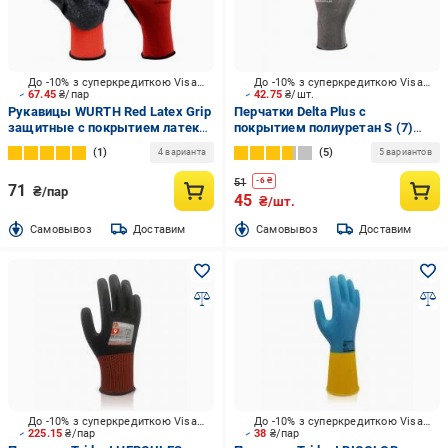
До -10% з суперкредиткою Visa Вигода
До -10% з суперкредиткою Visa Вигода
67.45
₴/пар
42.75
₴/шт.
Рукавицы WURTH Red Latex Grip
Перчатки Delta Plus с
защитные с покрытием латекс
покрытием полиуретан S (7)
L (9) 899408209
WUAVE702PG07
1
5
4 варианта
5 вариантов
51
-
6
₴
71
₴/пар
45
₴/шт.
Cамовывоз
Доставим
Cамовывоз
Доставим
До -10% з суперкредиткою Visa Вигода
До -10% з суперкредиткою Visa Вигода
225.15
₴/пар
38
₴/пар