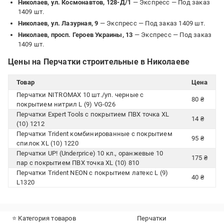
Николаев, ул. Космонавтов, 128-Д/1
— Экспресс —
Под заказ
1409 шт.
Николаев, ул. Лазурная, 9
— Экспресс —
Под заказ 1409 шт.
Николаев, просп. Героев Украины, 13
— Экспресс —
Под заказ
1409 шт.
Цены на Перчатки строительные в Николаеве
Товар
Цена
Перчатки NITROMAX 10 шт./уп. черные с
80 ₴
покрытием нитрил L (9) VG-026
Перчатки Expert Tools с покрытием ПВХ точка XL
14 ₴
(10) 1212
Перчатки Trident комбинированные с покрытием
95 ₴
спилок XL (10) 1220
Перчатки UP! (Underprice) 10 кл., оранжевые 10
175 ₴
пар с покрытием ПВХ точка XL (10) 810
Перчатки Trident NEON с покрытием латекс L (9)
40 ₴
L1320
⭐ Категория товаров
Перчатки