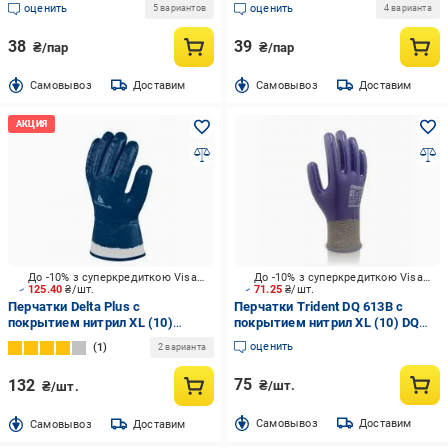
оценить
оценить
5 вариантов
4 варианта
38
39
₴/пар
₴/пар
Cамовывоз
Доставим
Cамовывоз
Доставим
До -10% з суперкредиткою Visa Вигода
До -10% з суперкредиткою Visa Вигода
125.40
₴/шт.
71.25
₴/шт.
Перчатки Delta Plus с
Перчатки Trident DQ 613B с
покрытием нитрил XL (10)
покрытием нитрил XL (10) DQ
WUANI17510
613B
оценить
1
2 варианта
75
132
₴/шт.
₴/шт.
Cамовывоз
Доставим
Cамовывоз
Доставим