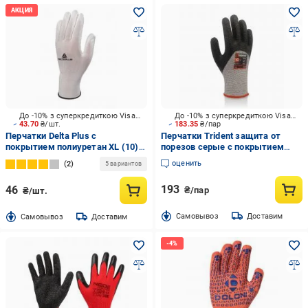
До -10% з суперкредиткою Visa Вигода
До -10% з суперкредиткою Visa Вигода
43.70
₴/шт.
183.35
₴/пар
Перчатки Delta Plus с
Перчатки Trident защита от
покрытием полиуретан XL (10)
порезов серые с покрытием
WUAVE702P10
нитрил XL (10) GS8112
оценить
2
5 вариантов
193
46
₴/пар
₴/шт.
Cамовывоз
Доставим
Cамовывоз
Доставим