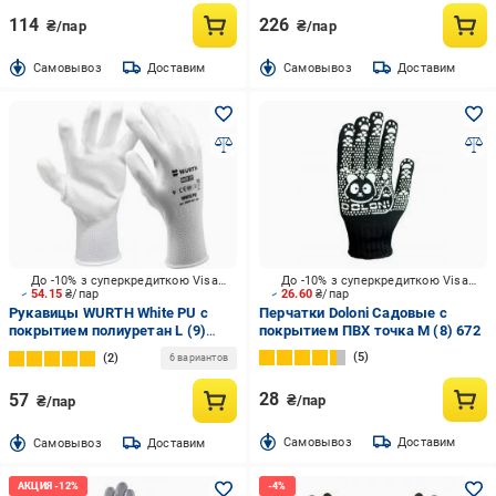
114
226
₴/пар
₴/пар
Cамовывоз
Доставим
Cамовывоз
Доставим
До -10% з суперкредиткою Visa Вигода
До -10% з суперкредиткою Visa Вигода
54.15
₴/пар
26.60
₴/пар
Рукавицы WURTH White PU с
Перчатки Doloni Садовые с
покрытием полиуретан L (9)
покрытием ПВХ точка M (8) 672
0899401109
5
2
6 вариантов
28
57
₴/пар
₴/пар
Cамовывоз
Доставим
Cамовывоз
Доставим