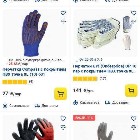
Cамовывоз
Доставим
Cамовывоз
Доставим
От 23.50 ₴ X 6
До -10% з суперкредиткою Visa Вигода
25.65
₴/пар
Перчатки UP! (Underprice) UP 10
Перчатки Compass с покрытием
пар с покрытием ПВХ точка XL
ПВХ точка XL (10) 631
(10) 605
17
6
141
₴/уп.
27
₴/пар
Cамовывоз
Доставим
Cамовывоз
Доставим