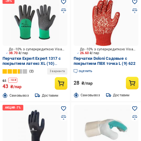
До -10% з суперкредиткою Visa Вигода
До -10% з суперкредиткою Visa Вигода
38.70
₴/пар
26.60
₴/пар
Перчатки Expert Expert 1317 с
Перчатки Doloni Садовые с
покрытием латекс XL (10)
покрытием ПВХ точка L (9) 622
1317GN-10
оценить
2
3 варианта
61
-
18
₴
28
₴/пар
43
₴/пар
Cамовывоз
Доставим
Cамовывоз
Доставим