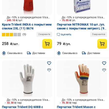
До -10% з суперкредиткою Visa Вигода
До -10% з суперкредиткою Visa Вигода
245.10
₴/шт.
75.05
₴/уп.
Краги Trident INDIA с покрытием
Перчатки NITROMAX 10 шт./уп.
спилок 2XL (11) 8674
синие с покрытием нитрил L (9)
VG-033
1
оценить
2 варианта
5 вариантов
258
79
₴/шт.
₴/уп.
Cамовывоз
Доставим
Cамовывоз
Доставим
До -10% з суперкредиткою Visa Вигода
До -10% з суперкредиткою Visa Вигода
32.30
₴/пар
70.30
₴/пар
Перчатки Trident DQ 608B с
Перчатки Trident Mason с