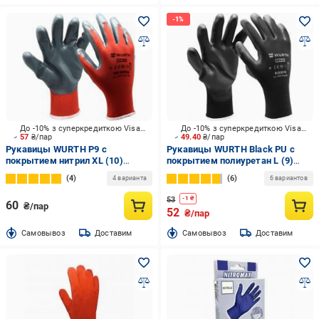
До -10% з суперкредиткою Visa Вигода
До -10% з суперкредиткою Visa Вигода
57
₴/пар
49.40
₴/пар
Рукавицы WURTH P9 с
Рукавицы WURTH Black PU с
покрытием нитрил XL (10)
покрытием полиуретан L (9)
0899403110
0899402409
4
6
4 варианта
6 вариантов
53
-
1
₴
60
₴/пар
52
₴/пар
Cамовывоз
Доставим
Cамовывоз
Доставим