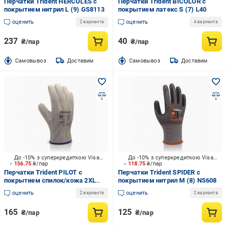
Перчатки Trident HERCULES с
Перчатки Trident BICOLOR с
покрытием нитрил L (9) GS8113
покрытием латекс S (7) L40
оценить
оценить
2 варианта
4 варианта
237
40
₴/пар
₴/пар
Cамовывоз
Доставим
Cамовывоз
Доставим
До -10% з суперкредиткою Visa Вигода
До -10% з суперкредиткою Visa Вигода
156.75
₴/пар
118.75
₴/пар
Перчатки Trident PILOT с
Перчатки Trident SPIDER с
покрытием спилок/кожа 2XL
покрытием нитрил M (8) NS608
(11) 7611
оценить
оценить
2 варианта
2 варианта
165
125
₴/пар
₴/пар