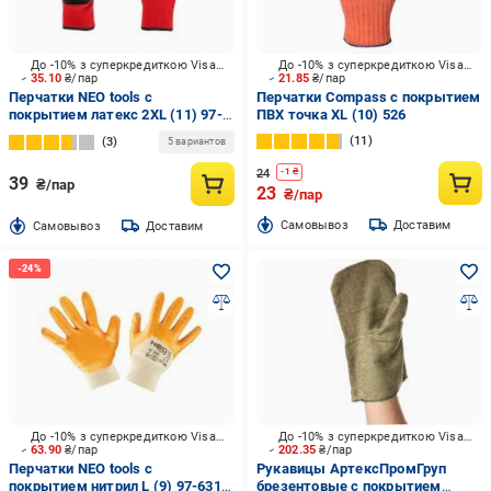
До -10% з суперкредиткою Visa Вигода
До -10% з суперкредиткою Visa Вигода
35.10
₴/пар
21.85
₴/пар
Перчатки NEO tools с
Перчатки Compass с покрытием
покрытием латекс 2XL (11) 97-
ПВХ точка XL (10) 526
645K
11
3
5 вариантов
24
-
1
₴
39
₴/пар
23
₴/пар
Cамовывоз
Доставим
Cамовывоз
Доставим
До -10% з суперкредиткою Visa Вигода
До -10% з суперкредиткою Visa Вигода
63.90
₴/пар
202.35
₴/пар
Перчатки NEO tools с
Рукавицы АртексПромГруп
покрытием нитрил L (9) 97-631-
брезентовые с покрытием