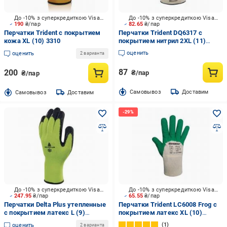
До -10% з суперкредиткою Visa Вигода
До -10% з суперкредиткою Visa Вигода
190
₴/пар
82.65
₴/пар
Перчатки Trident с покрытием
Перчатки Trident DQ6317 с
кожа XL (10) 3310
покрытием нитрил 2XL (11)
DQ6317
оценить
оценить
2 варианта
87
200
₴/пар
₴/пар
Cамовывоз
Доставим
Cамовывоз
Доставим
До -10% з суперкредиткою Visa Вигода
До -10% з суперкредиткою Visa Вигода
247.95
₴/пар
65.55
₴/пар
Перчатки Delta Plus утепленные
Перчатки Trident LC6008 Frog с
с покрытием латекс L (9)
покрытием латекс XL (10)
VV735JA09
LC6008
1
оценить
2 варианта