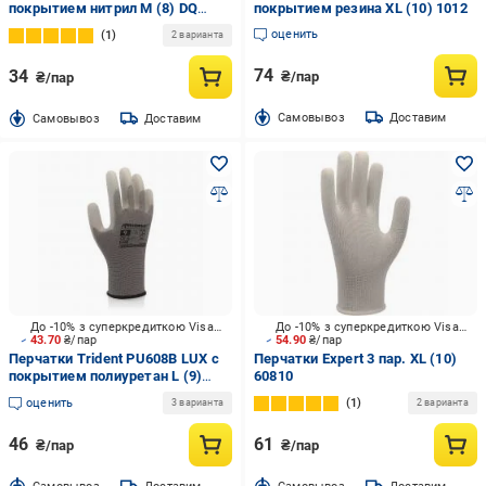
покрытием нитрил M (8) DQ
покрытием резина XL (10) 1012
608B
оценить
1
2 варианта
74
34
₴/пар
₴/пар
Cамовывоз
Доставим
Cамовывоз
Доставим
До -10% з суперкредиткою Visa Вигода
До -10% з суперкредиткою Visa Вигода
43.70
₴/пар
54.90
₴/пар
Перчатки Trident PU608B LUX с
Перчатки Expert 3 пар. XL (10)
покрытием полиуретан L (9)
60810
PU608B LUX
оценить
1
3 варианта
2 варианта
46
61
₴/пар
₴/пар