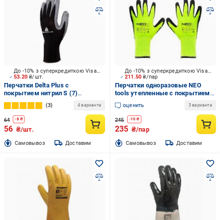
До -10% з суперкредиткою Visa Вигода
До -10% з суперкредиткою Visa Вигода
53.20
₴/шт.
211.50
₴/пар
Перчатки Delta Plus с
Перчатки одноразовые NEO
покрытием нитрил S (7)
tools утепленные с покрытием
WUAVE712GR07
латекс M (8) 97-613
3
оценить
4 варианта
3 варианта
64
245
-
8
₴
-
10
₴
56
235
₴/шт.
₴/пар
Cамовывоз
Доставим
Cамовывоз
Доставим