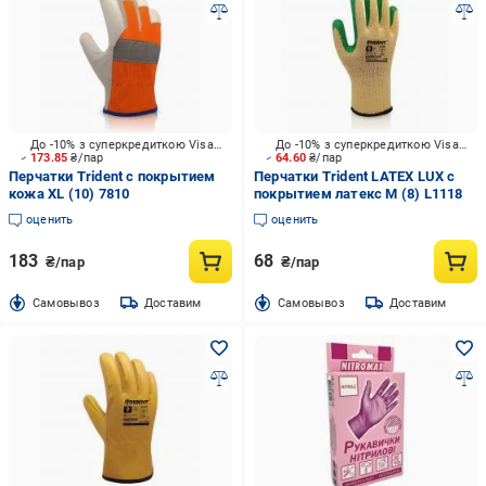
До -10% з суперкредиткою Visa Вигода
До -10% з суперкредиткою Visa Вигода
173.85
₴/пар
64.60
₴/пар
Перчатки Trident с покрытием
Перчатки Trident LATEX LUX с
кожа XL (10) 7810
покрытием латекс M (8) L1118
оценить
оценить
183
68
₴/пар
₴/пар
Cамовывоз
Доставим
Cамовывоз
Доставим