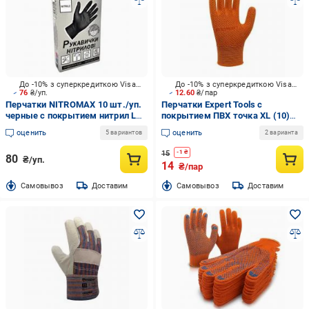
До -10% з суперкредиткою Visa Вигода
До -10% з суперкредиткою Visa Вигода
76
₴/уп.
12.60
₴/пар
Перчатки NITROMAX 10 шт./уп.
Перчатки Expert Tools с
черные с покрытием нитрил L
покрытием ПВХ точка XL (10)
(9) VG-026
1212
оценить
оценить
5 вариантов
2 варианта
15
-
1
₴
80
₴/уп.
14
₴/пар
Cамовывоз
Доставим
Cамовывоз
Доставим