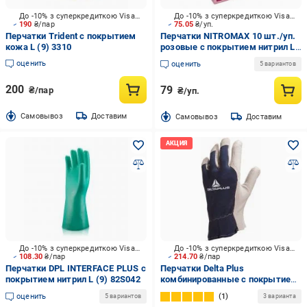
До -10% з суперкредиткою Visa Вигода
До -10% з суперкредиткою Visa Вигода
190
₴/пар
75.05
₴/уп.
Перчатки Trident с покрытием
Перчатки NITROMAX 10 шт./уп.
кожа L (9) 3310
розовые с покрытием нитрил L
(9) VG-037
оценить
оценить
5 вариантов
200
79
₴/пар
₴/уп.
Cамовывоз
Доставим
Cамовывоз
Доставим
До -10% з суперкредиткою Visa Вигода
До -10% з суперкредиткою Visa Вигода
108.30
₴/пар
214.70
₴/пар
Перчатки DPL INTERFACE PLUS с
Перчатки Delta Plus
покрытием нитрил L (9) 82S042
комбинированные с покрытием
кожа M (8) CT402BL08
оценить
1
5 вариантов
3 варианта