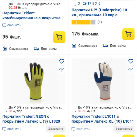
От 29.17 ₴ X 6
До -10% з суперкредиткою Visa Вигода
90.25
₴/шт.
Перчатки UP! (Underprice) 10
Перчатки Trident
кл., оранжевые 10 пар с
комбинированные с покрытием
покрытием ПВХ точка XL (10)
1
спилок XL (10) 1220
810
оценить
175
₴/компл.
95
₴/шт.
Cамовывоз
Доставим
Cамовывоз
Доставим
До -10% з суперкредиткою Visa Вигода
До -10% з суперкредиткою Visa Вигода
38
₴/пар
59.85
₴/шт.
Перчатки Trident NEON с
Перчатки Trident L1011 с
покрытием латекс L (9) L1320
покрытием латекс XL (10) L1011
оценить
оценить
2 варианта
6 вариантов