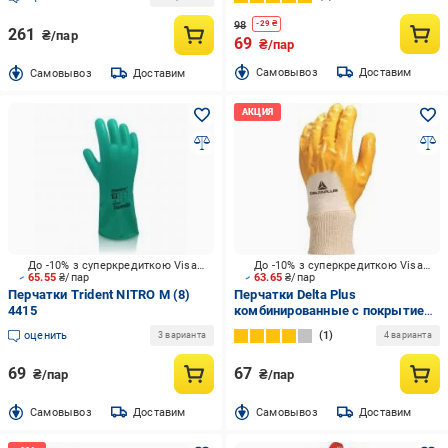
98
-
29
₴
261
₴/пар
69
₴/пар
Cамовывоз
Доставим
Cамовывоз
Доставим
До -10% з суперкредиткою Visa Вигода
До -10% з суперкредиткою Visa Вигода
65.55
₴/пар
63.65
₴/пар
Перчатки Trident NITRO M (8)
Перчатки Delta Plus
4415
комбинированные с покрытием
нитрил XL (10) WUANI01510
оценить
1
3 варианта
4 варианта
69
67
₴/пар
₴/пар
Cамовывоз
Доставим
Cамовывоз
Доставим