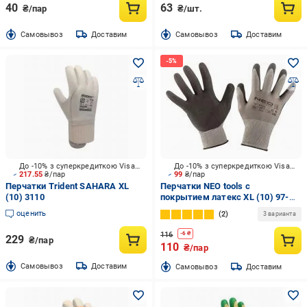
40
63
₴/пар
₴/шт.
Cамовывоз
Доставим
Cамовывоз
Доставим
До -10% з суперкредиткою Visa Вигода
До -10% з суперкредиткою Visa Вигода
217.55
₴/пар
99
₴/пар
Перчатки Trident SAHARA XL
Перчатки NEO tools с
(10) 3110
покрытием латекс XL (10) 97-
617
оценить
2
3 варианта
116
-
6
₴
229
₴/пар
110
₴/пар
Cамовывоз
Доставим
Cамовывоз
Доставим