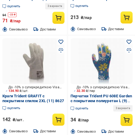
9
брезент XL (10) 112
оценить
оценить
3 варианта
94
-
23
₴
213
₴/пар
71
₴/пар
Cамовывоз
Доставим
Cамовывоз
Доставим
До -10% з суперкредиткою Visa Вигода
До -10% з суперкредиткою Visa Вигода
134.90
₴/шт.
32.30
₴/пар
Краги Trident GRAFIT с
Перчатки Trident PU 608E Garden
покрытием спилок 2XL (11) 8627
с покрытием полиуретан L (9)
608E-9
оценить
оценить
3 варианта
142
34
₴/шт.
₴/пар
Cамовывоз
Доставим
Cамовывоз
Доставим