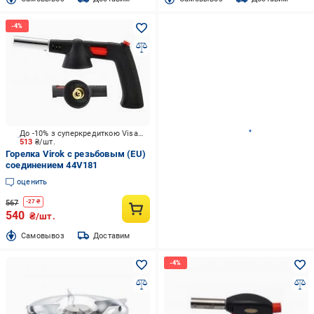
До -10% з суперкредиткою Visa Вигода
513
₴/шт.
Горелка Virok с резьбовым (EU)
соединением 44V181
оценить
567
-
27
₴
540
₴/шт.
Cамовывоз
Доставим