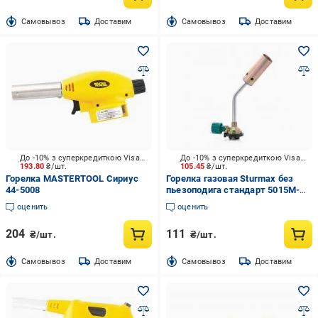
Cамовывоз
Доставим
Cамовывоз
Доставим
До -10% з суперкредиткою Visa Вигода
До -10% з суперкредиткою Visa Вигода
193.80
₴/шт.
105.45
₴/шт.
Горелка MASTERTOOL Сириус
Горелка газовая Sturmax без
44-5008
пьезоподига стандарт 5015M-
KL-15
оценить
оценить
204
111
₴/шт.
₴/шт.
Cамовывоз
Доставим
Cамовывоз
Доставим