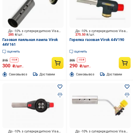
До -10% з суперкредиткою Visa Вигода
До -10% з суперкредиткою Visa Вигода
285
₴/шт.
275.50
₴/шт.
Газовая паяльная лампа Virok
Горелка газовая Virok 44V190
44V161
оценить
оценить
315
305
-
15
₴
-
15
₴
300
290
₴/шт.
₴/шт.
Cамовывоз
Доставим
Cамовывоз
Доставим
До -10% з суперкредиткою Visa Вигода
До -10% з суперкредиткою Visa Вигода