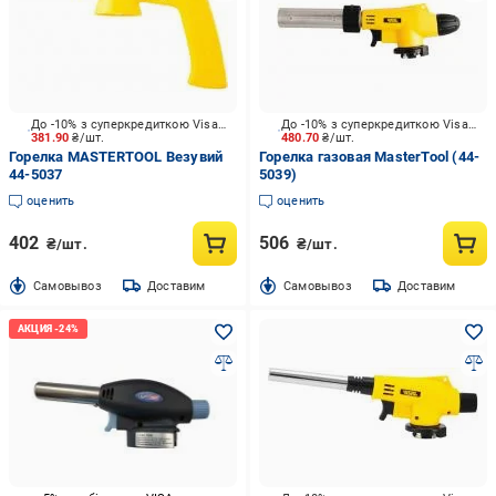
До -10% з суперкредиткою Visa Вигода
До -10% з суперкредиткою Visa Вигода
381.90
₴/шт.
480.70
₴/шт.
Горелка MASTERTOOL Везувий
Горелка газовая MasterTool (44-
44-5037
5039)
оценить
оценить
402
506
₴/шт.
₴/шт.
Cамовывоз
Доставим
Cамовывоз
Доставим