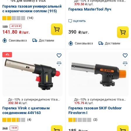
-5% для бізнесу з VISA
До -10% з суперкредиткою Visa Вигода
370.50
₴/шт.
Горелка газовая универсальный
Горелка MasterTool Луч
с керамическим соплом (915)
14
оценить
189
-
47.20
₴
141.80
390
₴/шт.
₴/шт.
Cамовывоз
Доставим
Cамовывоз
Доставим
До -10% з суперкредиткою Visa Вигода
До -10% з суперкредиткою Visa Вигода
332.50
₴/шт.
175.75
₴/шт.
Горелка Virok с цанговым
Горелка газовая SKIF Outdoor
соеденением 44V163
Firestorm I
4
2
368
-
18
₴
185