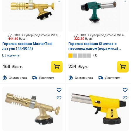
До -10% з суперкредиткою Visa Вигода
До -10% з суперкредиткою Visa Вигода
444.60
₴/шт.
222.30
₴/уп.
Горелка газовая MasterTool
Горелка газовая Sturmax с
латунь (44-5044)
пьезоподжигом(керамика)
5015M-KL-04
оценить
1
468
234
₴/шт.
₴/уп.
Cамовывоз
Доставим
Cамовывоз
Доставим