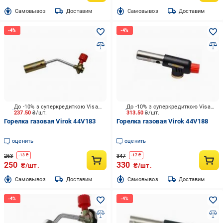
Cамовывоз
Доставим
Cамовывоз
Доставим
До -10% з суперкредиткою Visa Вигода
До -10% з суперкредиткою Visa Вигода
237.50
₴/шт.
313.50
₴/шт.
Горелка газовая Virok 44V183
Горелка газовая Virok 44V188
оценить
оценить
263
347
-
13
₴
-
17
₴
250
330
₴/шт.
₴/шт.
Cамовывоз
Доставим
Cамовывоз
Доставим