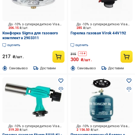
До -10% з суперкредиткою Visa Вигода
До -10% з суперкредиткою Visa Вигода
206.15
₴/шт.
285
₴/шт.
Конфорка Sigma для газового
Горелка газовая Virok 44V192
комплекта 2903311
оценить
оценить
315
-
15
₴
217
₴/шт.
300
₴/шт.
Cамовывоз
Доставим
Cамовывоз
Доставим
До -10% з суперкредиткою Visa Вигода
До -10% з суперкредиткою Visa Вигода
319.20
₴/шт.
2 156.50
₴/шт.
Горелка газовая Sturm 5015-KL-
Перезаправляемый баллон с