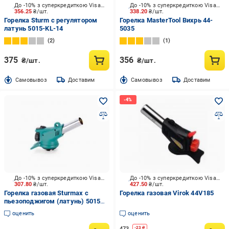
До -10% з суперкредиткою Visa Вигода
До -10% з суперкредиткою Visa Вигода
356.25
₴/шт.
338.20
₴/шт.
Горелка Sturm с регулятором
Горелка MasterTool Вихрь 44-
латунь 5015-KL-14
5035
2
1
375
356
₴/шт.
₴/шт.
Cамовывоз
Доставим
Cамовывоз
Доставим
До -10% з суперкредиткою Visa Вигода
До -10% з суперкредиткою Visa Вигода
307.80
₴/шт.
427.50
₴/шт.
Горелка газовая Sturmax с
Горелка газовая Virok 44V185
пьезоподжигом (латунь) 5015M-
KL-05
оценить
оценить
473
-
23
₴