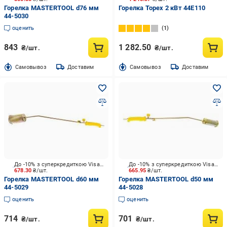
Горелка MASTERTOOL d76 мм
Горелка Topex 2 кВт 44E110
44-5030
оценить
1
843
1 282.50
₴/шт.
₴/шт.
Cамовывоз
Доставим
Cамовывоз
Доставим
До -10% з суперкредиткою Visa Вигода
До -10% з суперкредиткою Visa Вигода
678.30
₴/шт.
665.95
₴/шт.
Горелка MASTERTOOL d60 мм
Горелка MASTERTOOL d50 мм
44-5029
44-5028
оценить
оценить
714
701
₴/шт.
₴/шт.