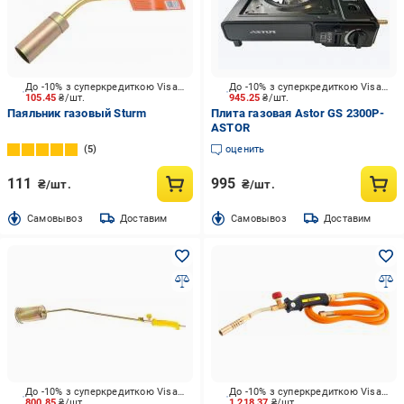
До -10% з суперкредиткою Visa Вигода
До -10% з суперкредиткою Visa Вигода
105.45
₴/шт.
945.25
₴/шт.
Паяльник газовый Sturm
Плита газовая Astor GS 2300P-
ASTOR
5
оценить
111
995
₴/шт.
₴/шт.
Cамовывоз
Доставим
Cамовывоз
Доставим
До -10% з суперкредиткою Visa Вигода
До -10% з суперкредиткою Visa Вигода
800.85
₴/шт.
1 218.37
₴/шт.