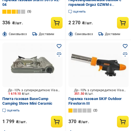
04
горелкой Orgaz GZWM с
горелкой EPK-630 (конфоркой),
5
оценить
7,2л
336
2 270
₴/шт.
₴/шт.
Cамовывоз
Доставим
Cамовывоз
Доставим
До -10% з суперкредиткою Visa Вигода
До -10% з суперкредиткою Visa Вигода
1 619.10
₴/шт.
351.50
₴/шт.
Плита газовая BaseCamp
Горелка газовая SKIF Outdoor
Camping Stove Mini Ceramic
Firestorm III
оценить
2
1 799
370
₴/шт.
₴/шт.