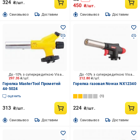
324
₴/шт.
450
₴/шт.
Cамовывоз
Доставим
Cамовывоз
Доставим
До -10% з суперкредиткою Visa Вигода
До -10% з суперкредиткою Visa Вигода
297.35
₴/шт.
212.80
₴/шт.
Горелка MasterTool Прометей
Горелка газовая Nowax NX12340
44-5024
оценить
1
313
224
₴/шт.
₴/шт.
Cамовывоз
Доставим
Cамовывоз
Доставим