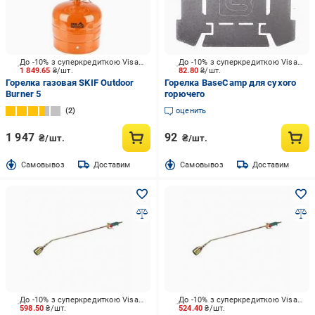
До -10% з суперкредиткою Visa Вигода
До -10% з суперкредиткою Visa Вигода
1 849.65
₴/шт.
82.80
₴/шт.
Горелка газовая SKIF Outdoor
Горелка BaseCamp для сухого
Burner 5
горючего
2
оценить
1 947
92
₴/шт.
₴/шт.
Cамовывоз
Доставим
Cамовывоз
Доставим
До -10% з суперкредиткою Visa Вигода
До -10% з суперкредиткою Visa Вигода
598.50
₴/шт.
524.40
₴/шт.