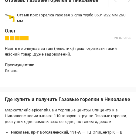
Отзывы: Газовые горелки в Николаеве
Отзыв про: Горелка газовая Sigma турбо 360° Ø22 мм 260
мм
Олег
28.07.2026
Навіть не очікував за такі (невеликі) гроші отримати такий
якісний товар. Дуже задоволений.
Преимущества:
Якісно.
Недостатки:
Поки що немає.
Где купить и получить Газовые горелки в Николаеве
Маркетплейс epicentrk.ua и торговые центры Эпицентр К в
Николаеве насчитывают
110
товаров в группе Газовые горелки,
доступных для самовывоза сегодня, по таким адресам:
Николаев, пр-т Богоявленский, 191-А
— ТЦ Эпицентр К —
В