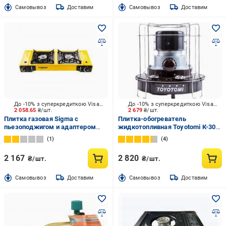
Cамовывоз
Доставим
Cамовывоз
Доставим
До -10% з суперкредиткою Visa Вигода
До -10% з суперкредиткою Visa Вигода
2 058.65
₴/шт.
2 679
₴/шт.
Плитка газовая Sigma с
Плитка-обогреватель
пьезоподжигом и адаптером
жидкотопливная Toyotomi К-30-
Comfort (кейс)
F Cooking CE
1
4
2 167
2 820
₴/шт.
₴/шт.
Cамовывоз
Доставим
Cамовывоз
Доставим