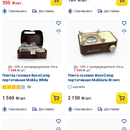
₴/шт.
350
₴/шт.
Cамовывоз
Доставим
Cамовывоз
Доставим
До -10% з суперкредиткою Visa Вигода
До -10% з суперкредиткою Visa Вигода
1 404
₴/шт.
1 935
₴/шт.
Плитка газовая BaseCamp
Плита газовая BaseCamp
портативная Mokka White
портативная Mokkiata Brown
6
оценить
1 560
2 150
₴/шт.
₴/шт.
Cамовывоз
Доставим
Cамовывоз
Доставим