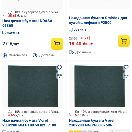
До -10% з суперкредиткою Visa Вигода
25.65
₴/шт.
Наждачная бумага Smirdex для
Наждачная бумага INDASA
сухой шлифовки P2500
01360
оценить
оценить
27.50
-
9.10
₴
27
18.40
₴/шт.
₴/шт.
Доставим
Cамовывоз
Доставим
До -10% з суперкредиткою Visa Вигода
До -10% з суперкредиткою Visa Вигода
6.65
₴/шт.
6.65
₴/шт.
Наждачная бумага Vorel
Наждачная бумага Vorel
230x280 мм P180 50 шт. 7180
230x280 мм P600 07506