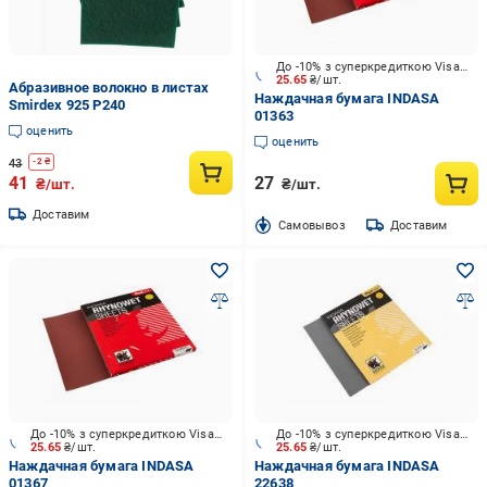
До -10% з суперкредиткою Visa Вигода
25.65
₴/шт.
Абразивное волокно в листах
Наждачная бумага INDASA
Smirdex 925 P240
01363
оценить
оценить
43
-
2
₴
41
27
₴/шт.
₴/шт.
Доставим
Cамовывоз
Доставим
До -10% з суперкредиткою Visa Вигода
До -10% з суперкредиткою Visa Вигода
25.65
₴/шт.
25.65
₴/шт.
Наждачная бумага INDASA
Наждачная бумага INDASA
01367
22638