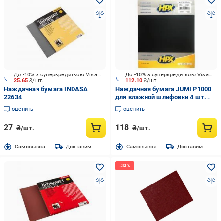
До -10% з суперкредиткою Visa Вигода
До -10% з суперкредиткою Visa Вигода
25.65
₴/шт.
112.10
₴/шт.
Наждачная бумага INDASA
Наждачная бумага JUMI P1000
22634
для влажной шлифовки 4 шт.
235935
оценить
оценить
27
118
₴/шт.
₴/шт.
Cамовывоз
Доставим
Cамовывоз
Доставим