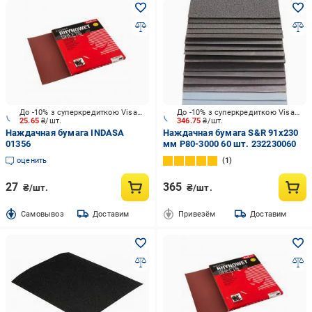
До -10% з суперкредиткою Visa Вигода
До -10% з суперкредиткою Visa Вигода
25.65
₴/шт.
346.75
₴/шт.
Наждачная бумага INDASA
Наждачная бумага S&R 91х230
01356
мм P80-3000 60 шт. 232230060
оценить
1
27
365
₴/шт.
₴/шт.
Cамовывоз
Доставим
Привезём
Доставим