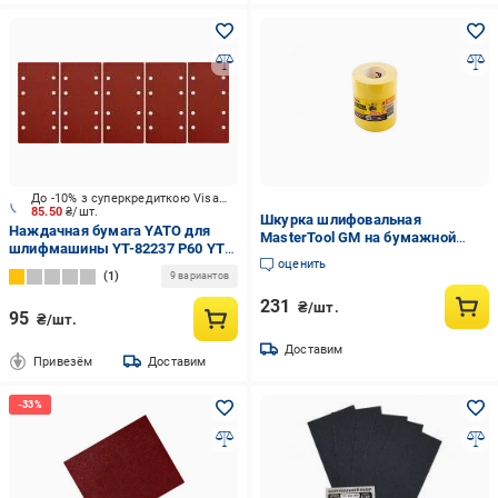
До -10% з суперкредиткою Visa Вигода
85.50
₴/шт.
Шкурка шлифовальная
Наждачная бумага YATO для
MasterTool GM на бумажной
шлифмашины YT-82237 P60 YT-
основе Р180 115 мм х 10 м (08-
оценить
83801
2918)
1
9 вариантов
231
₴/шт.
95
₴/шт.
Доставим
Привезём
Доставим