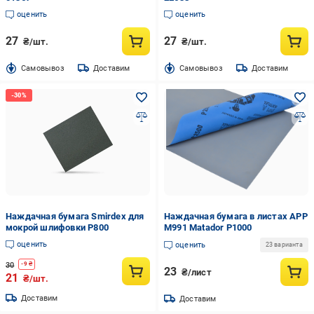
оценить
оценить
27
27
₴/шт.
₴/шт.
Cамовывоз
Доставим
Cамовывоз
Доставим
Наждачная бумага Smirdex для
Наждачная бумага в листах APP
мокрой шлифовки P800
M991 Matador P1000
оценить
оценить
23 варианта
30
-
9
₴
23
₴/лист
21
₴/шт.
Доставим
Доставим