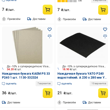
оценить
5
9 вариантов
7
7
₴/шт.
₴/шт.
Привезём
Доставим
Привезём
Доставим
До -10% з суперкредиткою Visa Вигода
До -10% з суперкредиткою Visa Вигода
34.20
₴/шт.
18.90
₴/шт.
Наждачная бумага KAEM PS 33
Наждачная бумага YATO P240
P240 1 шт. 1130-332324
водостойкий. A 230 х 280 мм YT-
8407
оценить
оценить
7 вариантов
10 вариантов
36
21
₴/шт.
₴/шт.
Доставим
Привезём
Доставим