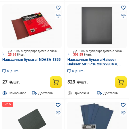
До -10% з суперкредиткою Visa Вигода
До -10% з суперкредиткою Visa Вигода
25.65
₴/шт.
306.85
₴/шт.
Наждачная бумага INDASA 1355
Наждачная бумага Haisser
Haisser 5811716 230х280мм,
Р3000 122271
оценить
оценить
27
323
₴/шт.
₴/шт.
Cамовывоз
Доставим
Привезём
Доставим