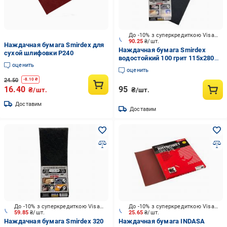
До -10% з суперкредиткою Visa Вигода
90.25
₴/шт.
Наждачная бумага Smirdex для
Наждачная бумага Smirdex
сухой шлифовки P240
водостойкий 100 грит 115х280
оценить
мм 5 шт. VG-011
оценить
24.50
-
8.10
₴
16.40
95
₴/шт.
₴/шт.
Доставим
Доставим
До -10% з суперкредиткою Visa Вигода
До -10% з суперкредиткою Visa Вигода
59.85
₴/шт.
25.65
₴/шт.
Наждачная бумага Smirdex 320
Наждачная бумага INDASA