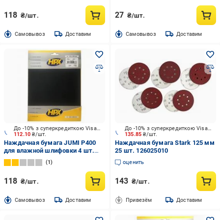
118
27
₴/шт.
₴/шт.
Cамовывоз
Доставим
Cамовывоз
Доставим
До -10% з суперкредиткою Visa Вигода
До -10% з суперкредиткою Visa Вигода
112.10
₴/шт.
135.85
₴/шт.
Наждачная бумага JUMI P400
Наждачная бумага Stark 125 мм
для влажной шлифовки 4 шт.
25 шт. 126025010
235933
1
оценить
118
143
₴/шт.
₴/шт.
Cамовывоз
Доставим
Привезём
Доставим