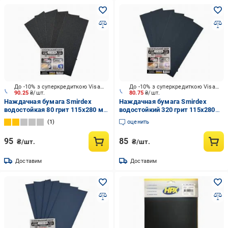
До -10% з суперкредиткою Visa Вигода
До -10% з суперкредиткою Visa Вигода
90.25
₴/шт.
80.75
₴/шт.
Наждачная бумага Smirdex
Наждачная бумага Smirdex
водостойкая 80 грит 115х280 мм
водостойкий 320 грит 115х280
VG-010
мм 5 шт. VG-015
1
оценить
95
85
₴/шт.
₴/шт.
Доставим
Доставим