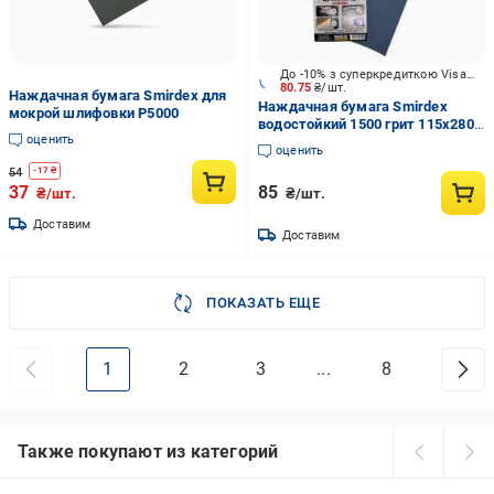
До -10% з суперкредиткою Visa Вигода
80.75
₴/шт.
Наждачная бумага Smirdex для
Наждачная бумага Smirdex
мокрой шлифовки P5000
водостойкий 1500 грит 115х280
оценить
мм 5 шт. VG-020
оценить
54
-
17
₴
37
85
₴/шт.
₴/шт.
Доставим
Доставим
ПОКАЗАТЬ ЕЩЕ
1
2
3
...
8
Также покупают из категорий