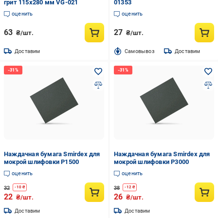
грит 115х280 мм VG-021
01353
оценить
оценить
63
27
₴/шт.
₴/шт.
Доставим
Cамовывоз
Доставим
Наждачная бумага Smirdex для
Наждачная бумага Smirdex для
мокрой шлифовки P1500
мокрой шлифовки P3000
оценить
оценить
32
38
-
10
₴
-
12
₴
22
26
₴/шт.
₴/шт.
Доставим
Доставим