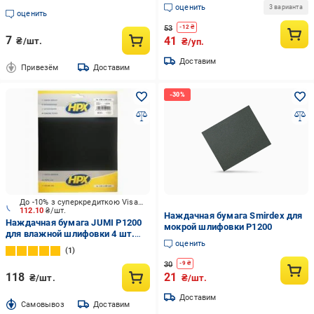
оценить
3 варианта
оценить
53
-
12
₴
7
41
₴/шт.
₴/уп.
Доставим
Привезём
Доставим
До -10% з суперкредиткою Visa Вигода
112.10
₴/шт.
Наждачная бумага Smirdex для
Наждачная бумага JUMI P1200
мокрой шлифовки P1200
для влажной шлифовки 4 шт.
оценить
235936
1
30
-
9
₴
118
21
₴/шт.
₴/шт.
Доставим
Cамовывоз
Доставим