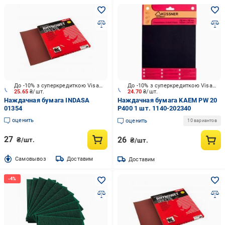
До -10% з суперкредиткою Visa Вигода
До -10% з суперкредиткою Visa Вигода
25.65
₴/шт.
24.70
₴/шт.
Наждачная бумага INDASA
Наждачная бумага KAEM PW 20
01354
P400 1 шт. 1140-202340
оценить
оценить
10 вариантов
27
26
₴/шт.
₴/шт.
Cамовывоз
Доставим
Доставим