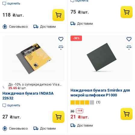
оценить
235934
см (21818460)
оценить
75
₴/шт.
118
₴/шт.
Доставим
Cамовывоз
Доставим
До -10% з суперкредиткою Visa Вигода
25.65
₴/шт.
Наждачная бумага Smirdex для
Наждачная бумага INDASA
мокрой шлифовки P1000
22632
1
оценить
30
-
9
₴
27
21
₴/шт.
₴/шт.
Доставим
Cамовывоз
Доставим