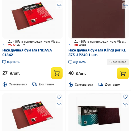
До -10% з суперкредиткою Visa Вигода
До -10% з суперкредиткою Visa Вигода
25.65
₴/шт.
38
₴/шт.
Наждачная бумага INDASA
Наждачная бумага Klingspor KL
01362
375 J P240 1 шт.
оценить
оценить
10 вариантов
27
40
₴/шт.
₴/шт.
Cамовывоз
Доставим
Cамовывоз
Доставим