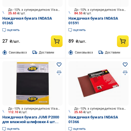
До -10% з суперкредиткою Visa Вигода
До -10% з суперкредиткою Visa Вигода
25.65
₴/шт.
84.55
₴/шт.
Наждачная бумага INDASA
Наждачная бумага INDASA
01365
01591
оценить
оценить
27
89
₴/шт.
₴/шт.
Cамовывоз
Доставим
Cамовывоз
Доставим
До -10% з суперкредиткою Visa Вигода
До -10% з суперкредиткою Visa Вигода
112.10
₴/шт.
25.65
₴/шт.
Наждачная бумага JUMI P2000
Наждачная бумага INDASA
для влажной шлифовки 4 шт.
01366
235939
оценить
оценить