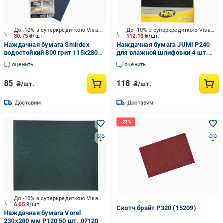
До -10% з суперкредиткою Visa Вигода
До -10% з суперкредиткою Visa Вигода
80.75
₴/шт.
112.10
₴/шт.
Наждачная бумага Smirdex
Наждачная бумага JUMI P240
водостойкий 800 грит 115х280
для влажной шлифовки 4 шт.
мм 5 шт. VG-018
235940
оценить
оценить
85
118
₴/шт.
₴/шт.
Доставим
Доставим
До -10% з суперкредиткою Visa Вигода
6.65
₴/шт.
Скотч брайт P320 (15209)
Наждачная бумага Vorel
230x280 мм P120 50 шт. 07120