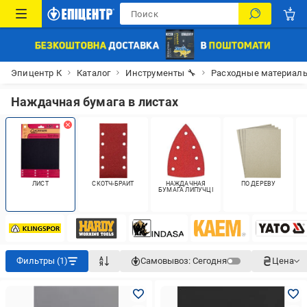
Эпицентр К
Каталог
Инструменты 🔧
Расходные материалы
Наждачная бумага в листах
ЛИСТ
СКОТЧ-БРАЙТ
НАЖДАЧНАЯ
ПО ДЕРЕВУ
БУМАГА ЛИПУЧЦІ
Фильтры (1)
Самовывоз:
Сегодня
Цена