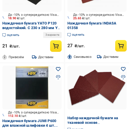
До -10% з суперкредиткою Visa Вигода
До -10% з суперкредиткою Visa Вигода
18.90
₴/шт.
25.65
₴/шт.
Наждачная бумага YATO P120
Наждачная бумага INDASA
водостойкий. С 230 х 280 мм YT-
01358
8403
оценить
оценить
3 варианта
27
21
₴/шт.
₴/шт.
Cамовывоз
Доставим
Привезём
Доставим
До -10% з суперкредиткою Visa Вигода
112.10
₴/шт.
Набор наждачной бумаги на
Наждачная бумага JUMI P600
тканевой основе
для влажной шлифовки 4 шт.
60/80/120/180/240 5 шт. 7х11,5