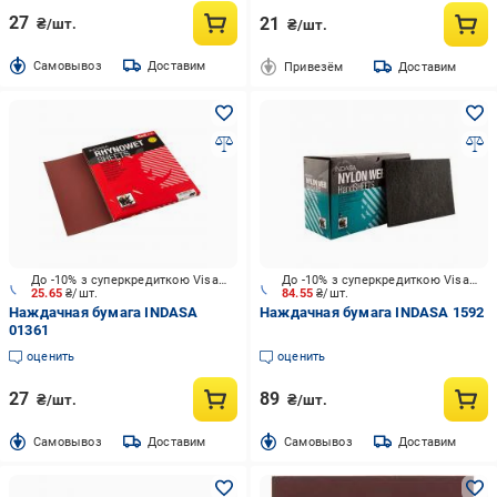
27
21
₴/шт.
₴/шт.
Cамовывоз
Доставим
Привезём
Доставим
До -10% з суперкредиткою Visa Вигода
До -10% з суперкредиткою Visa Вигода
25.65
₴/шт.
84.55
₴/шт.
Наждачная бумага INDASA
Наждачная бумага INDASA 1592
01361
оценить
оценить
27
89
₴/шт.
₴/шт.
Cамовывоз
Доставим
Cамовывоз
Доставим