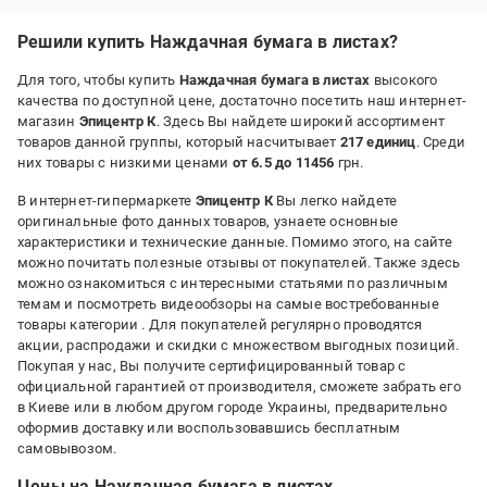
Розвалюється
Решили купить Наждачная бумага в листах?
Для того, чтобы купить
Наждачная бумага в листах
высокого
качества по доступной цене, достаточно посетить наш интернет-
магазин
Эпицентр К
. Здесь Вы найдете широкий ассортимент
товаров данной группы, который насчитывает
217 единиц
. Среди
них товары с низкими ценами
от 6.5 до 11456
грн.
В интернет-гипермаркете
Эпицентр К
Вы легко найдете
оригинальные фото данных товаров, узнаете основные
характеристики и технические данные. Помимо этого, на сайте
можно почитать полезные отзывы от покупателей. Также здесь
можно ознакомиться с интересными статьями по различным
темам и посмотреть видеообзоры на самые востребованные
товары категории
. Для покупателей регулярно проводятся
акции, распродажи и скидки с множеством выгодных позиций.
Покупая у нас, Вы получите сертифицированный товар с
официальной гарантией от производителя, сможете забрать его
в Киеве или в любом другом городе Украины, предварительно
оформив доставку или воспользовавшись бесплатным
самовывозом.
Цены на Наждачная бумага в листах