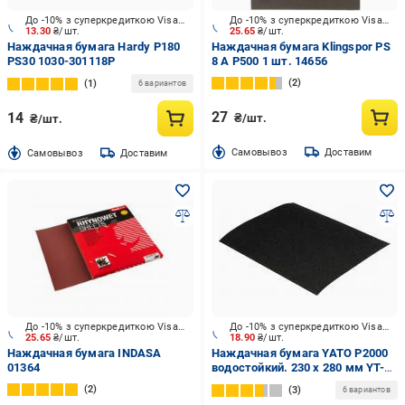
До -10% з суперкредиткою Visa Вигода
До -10% з суперкредиткою Visa Вигода
13.30
₴/шт.
25.65
₴/шт.
Наждачная бумага Hardy P180
Наждачная бумага Klingspor PS
PS30 1030-301118P
8 A P500 1 шт. 14656
2
1
6 вариантов
27
14
₴/шт.
₴/шт.
Cамовывоз
Доставим
Cамовывоз
Доставим
До -10% з суперкредиткою Visa Вигода
До -10% з суперкредиткою Visa Вигода
25.65
₴/шт.
18.90
₴/шт.
Наждачная бумага INDASA
Наждачная бумага YATO P2000
01364
водостойкий. 230 х 280 мм YT-
8418
2
3
6 вариантов