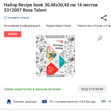
Набор Recipe book 30,48х30,48 см 16 листов
5312007 Rosa Talent
оставить отзыв
Основная информация
Характеристики
Написать отзыв о то
Товар недоступен в данном регионе
КОД
51578549
Пакунок школяра
-5% з суперкредиткою VISA Вигода
-5