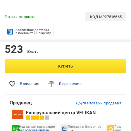
Готов к отправке
КОД
MP27516665
Бесплатная доставка
в почтоматы Эпицентр
523
₴/шт.
КУПИТЬ
В желания
В сравнение
Продавец
Другие товары продавца
Екіпірувальний центр VELIKAN
Надежные транзакции
Продает в Эпицентре
Предпочте
Безопасная оплата
клиентов