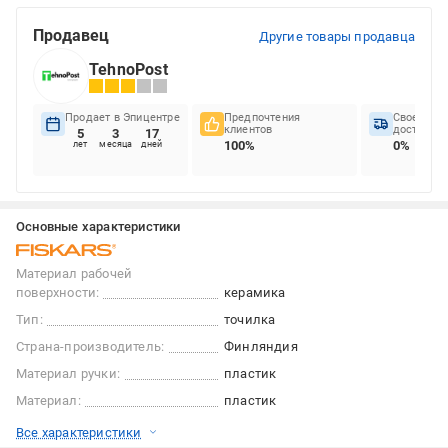
Продавец
Другие товары продавца
TehnoPost
Продает в Эпицентре
Предпочтения
Своеврем
клиентов
доставок
5
3
17
100%
0%
лет
месяца
дней
Основные характеристики
Материал рабочей
поверхности:
керамика
Тип:
точилка
Страна-производитель:
Финляндия
Материал ручки:
пластик
Материал:
пластик
Все характеристики