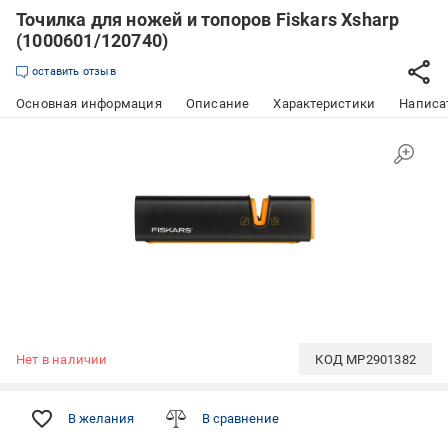
Точилка для ножей и топоров Fiskars Xsharp
(1000601/120740)
оставить отзыв
Основная информация
Описание
Характеристики
Написат
Нет в наличии
КОД
MP2901382
В желания
В сравнение