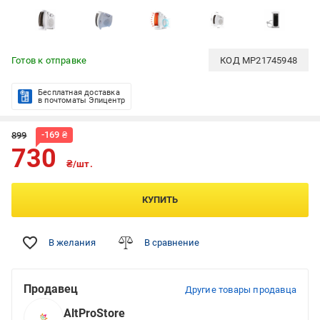
Готов к отправке
КОД
MP21745948
Бесплатная доставка
в почтоматы Эпицентр
-
169
₴
899
730
₴/шт.
КУПИТЬ
В желания
В сравнение
Продавец
Другие товары продавца
AltProStore