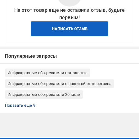
На этот товар еще не оставили отзыв, будьте
первым!
НАПИСАТЬ ОТЗЫВ
Популярные запросы
Инфракрасные обогреватели напольные
Инфракрасные обогреватели с защитой от перегрева
Инфракрасные обогреватели 20 кв. м
Инфракрасные обогреватели бытовые (для жилых
Инфракрасные обогреватели для дома
Инфракрасные обогреватели для дачи
Инфракрасные обогреватели для дома напольные
Портативный инфракрасный обогреватель
Инфракрасные обогреватели только в помещении
Инфракрасные обогреватели с электронным термостатом
Инфракрасные обогреватели для комнаты
Инфракрасные обогреватели до 2,5 кВт
Показать ещё 9
помещений)