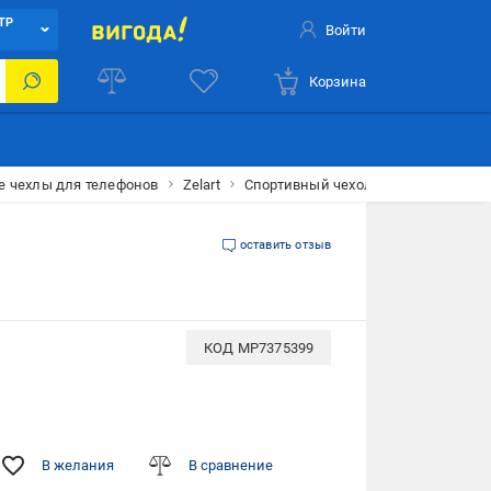
ТР
Войти
Корзина
 чехлы для телефонов
Zelart
Спортивный чехол для телефона SP-
оставить отзыв
КОД
MP7375399
В желания
В сравнение