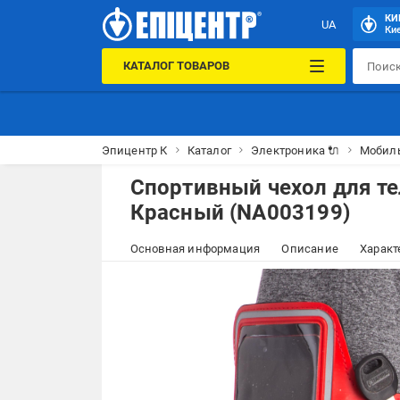
КИ
UA
Кие
КАТАЛОГ ТОВАРОВ
Эпицентр К
Каталог
Электроника 🔌
Мобил
Спортивный чехол для те
Красный (NA003199)
Основная информация
Описание
Характ