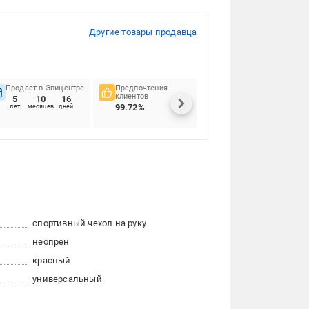
Другие товары продавца
Продает в Эпицентре
Предпочтения
Своевременность
клиентов
доставок
5
10
16
99.72%
91.44%
лет
месяцев
дней
спортивный чехол на руку
неопрен
красный
универсальный