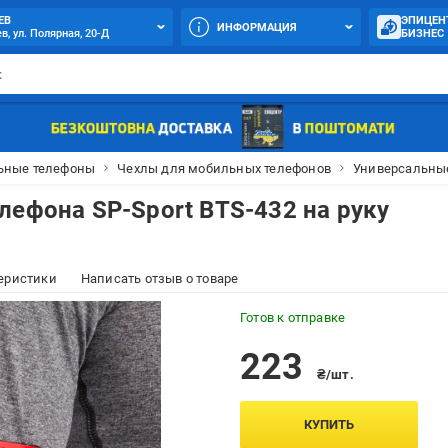
ЕВ
ЭПИЦЕН
ИНФОРМАЦИЯ
в, ул. Полярная, 20-Д
БИЗНЕС
ьные телефоны
Чехлы для мобильных телефонов
Универсальные
лефона SP-Sport BTS-432 на руку
еристики
Написать отзыв о товаре
Готов к отправке
223
₴/шт.
КУПИТЬ