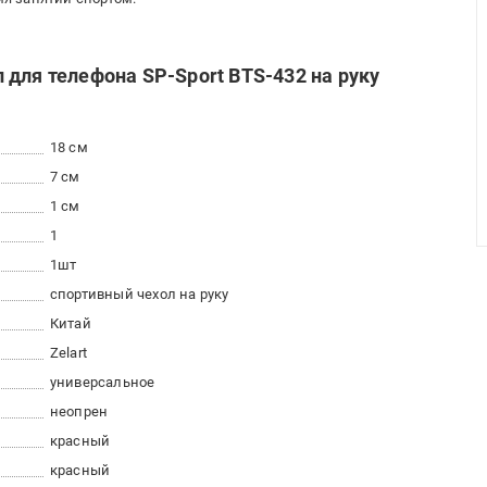
для телефона SP-Sport BTS-432 на руку
18 см
7 см
1 см
1
1шт
спортивный чехол на руку
Китай
Zelart
универсальное
неопрен
красный
красный