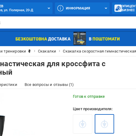
ЕВ
ЭПИЦЕН
ИНФОРМАЦИЯ
в, ул. Полярная, 20-Д
БИЗНЕС
и тренировки 🥊
Скакалки
Скакалка скоростная гимнастическа
настическая для кроссфита с
рный
еристики
Все вопросы и отзывы (1)
Готов к отправке
Цвет производителя: