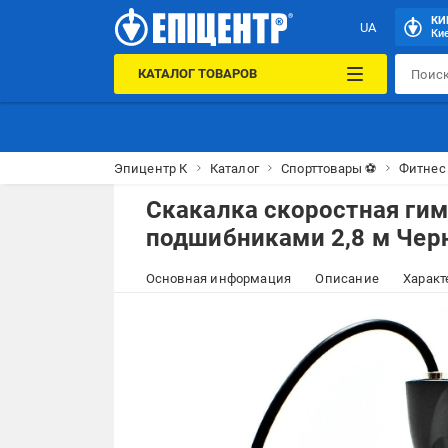
КИ
UA
Кие
КАТАЛОГ ТОВАРОВ
Эпицентр К
Каталог
Спорттовары ⚽
Фитнес 
Скакалка скоростная гим
подшибниками 2,8 м Че
Основная информация
Описание
Характ