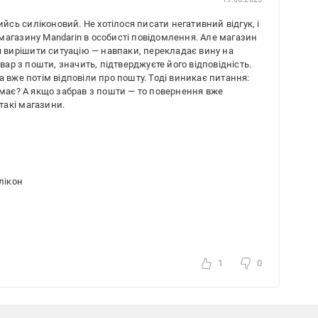
ийсь силіконовий. Не хотілося писати негативний відгук, і
магазину Mandarin в особисті повідомлення. Але магазин
ся вирішити ситуацію — навпаки, перекладає вину на
вар з пошти, значить, підтверджуєте його відповідність.
а вже потім відповіли про пошту. Тоді виникає питання:
емає? А якщо забрав з пошти — то повернення вже
такі магазини.
лікон
1
0