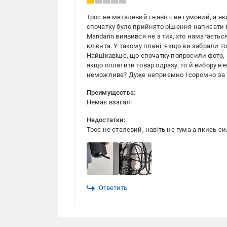
Трос не металевий і навіть не гумовий, а як
спочатку було прийнято рішення написати 
Mandarin виявився не з тих, хто намагаєть
клієнта. У такому плані: якщо ви забрали то
Найцікавіше, що спочатку попросили фото, 
якщо оплатити товар одразу, то й вибору н
неможливе? Дуже неприємно і соромно за 
Преимущества:
Немає взагалі
Недостатки:
Трос не сталевий, навіть не гума а якись си
Ответить