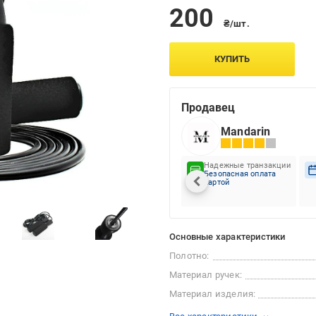
200
₴/шт.
КУПИТЬ
Продавец
Mandarin
Надежные транзакции
Безопасная оплата
картой
Основные характеристики
Полотно:
Материал ручек:
Материал изделия: