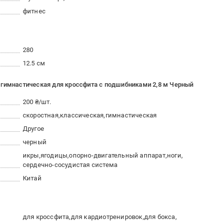
фитнес
280
12.5 см
 гимнастическая для кроссфита с подшибниками 2,8 м Черный
200 ₴/шт.
скоростная
классическая
гимнастическая
Другое
черный
икры
ягодицы
опорно-двигательный аппарат
ноги
сердечно-сосудистая система
Китай
для кроссфита
для кардиотренировок
для бокса