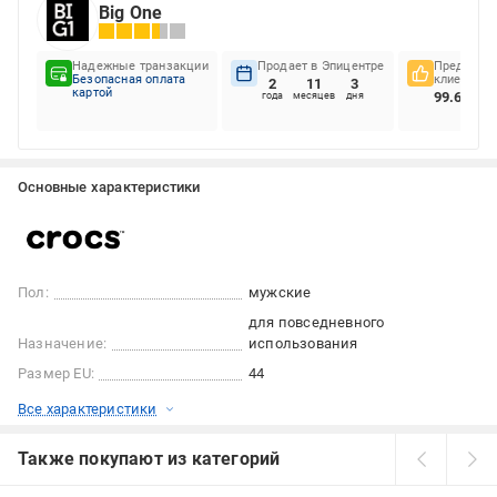
Big One
Надежные транзакции
Продает в Эпицентре
Предпочте
Безопасная оплата
клиентов
2
11
3
картой
99.66%
года
месяцев
дня
Основные характеристики
Пол:
мужские
для повседневного
Назначение:
использования
Размер EU:
44
Все характеристики
Также покупают из категорий