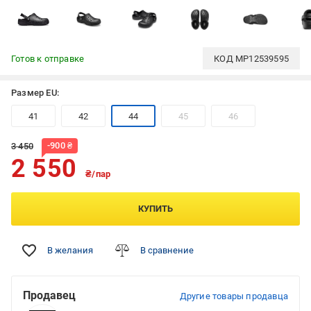
Готов к отправке
КОД
MP12539595
Размер EU:
41
42
44
45
46
-
900
₴
3 450
2 550
₴/пар
КУПИТЬ
В желания
В сравнение
Продавец
Другие товары продавца