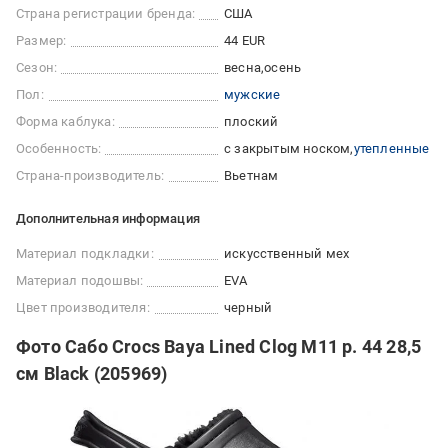
Страна регистрации бренда:
США
Размер:
44 EUR
Сезон:
весна
осень
Пол:
мужские
Форма каблука:
плоский
Особенность:
с закрытым носком
утепленные
Страна-производитель:
Вьетнам
Дополнительная информация
Материал подкладки:
искусственный мех
Материал подошвы:
EVA
Цвет производителя:
черный
Фото Сабо Crocs Baya Lined Clog M11 р. 44 28,5
см Black (205969)