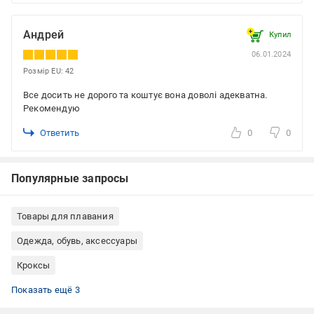
Андрей
Купил
06.01.2024
Розмір EU: 42
Все досить не дорого та коштує вона доволі адекватна.
Рекомендую
Ответить
0
0
Популярные запросы
Товары для плавания
Одежда, обувь, аксессуары
Кроксы
Сабо мужские
Сабо утепленные
Сабо мужские утепленные
Показать ещё 3