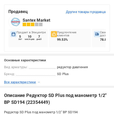
Продавец
Другие товары продавца
Santex Market
Продает в Эпицентре
Предпочтения
Своеврем
клиентов
доставок
5
10
7
99.53%
78.84%
лет
месяцев
дней
Основные характеристики
Вид арматуры:
редуктор давления
Бренд:
SD Plus
Все характеристики
Описание Редуктор SD Plus под манометр 1/2"
ВР SD194 (22354449)
Редуктор SD Plus под манометр 1/2" ВР SD194