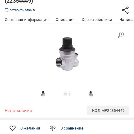
(22354449)
оставить отзыв
Основная информация
Описание
Характеристики
Написат
Нет в наличии
КОД
MP22354449
В желания
В сравнение