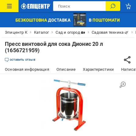
Эпицентр К
Каталог
Сад и огород 🏡
Садовая техника 🌿
Пресс винтовой для сока Дионис 20 л
(1656721959)
оставить отзыв
Основная информация
Описание
Характеристики
Написат