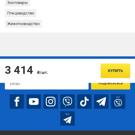
Зоотовары
Птицеводство
Животноводство
Подписывайтесь, чтобы узнавать первым об акцияx и
3 414
предложениях:
КУПИТЬ
₴/шт.
ПОДПИСАТЬСЯ
bot
bot