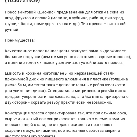
(1656721959)
Пресс винтовой «Дионис» предназначен для отжима сока из
ягод, фруктов и овощей (малина, клубника, рябина, виноград,
груши, яблоки, помидоры, тыква и др.) Тип пресса – винтовой,
ручной.
Преимущества:
Качественное исполнение: цельнотянутая рама выдерживает
большие нагрузки (чем не могут похвастаться сварные аналоги),
а наличие толстых ножек увеличивает устойчивость пресса.
Емкость и корзина изготовлены из нержавеющей стали,
прижимной диск из пищевого алюминия в пластике (толщина
диска 5мм, имеются также дополнительные ребра жесткости
для усиления диска). Специальная метрическая резьба винта
придает уверенности пользователю, а гайка винта приварена с
двух сторон - сорвать резьбу практически невозможно.
Конструкция пресса спроектирована так, что при отжиме сока,
сырье и отжатый сок соприкасаются только с элементами из
нержавеющей стали, не создают окислов и позволяют
сохранить вкус, витамины, все полезные свойства сырья и
чистоту готового продукта.