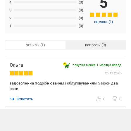
5
4
(0)
3
(0)
2
(0)
оценка
(
1
)
1
(0)
отзывы
вопросы
Ольга
покупка менее 1 месяца назад
25.12.2025
задоволенна подрібнювачем і облуговуванням 5 зірок два
рази
Ответить
0
0