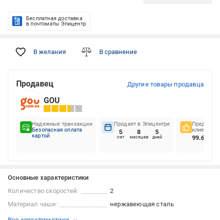
Бесплатная доставка
в почтоматы Эпицентр
В желания
В сравнение
Продавец
Другие товары продавца
GOU
Надежные транзакции
Продает в Эпицентре
Предпочте
Безопасная оплата
клиентов
5
8
5
картой
99.68%
лет
месяцев
дней
Основные характеристики
Количество скоростей:
2
Материал чаши:
нержавеющая сталь
Все характеристики