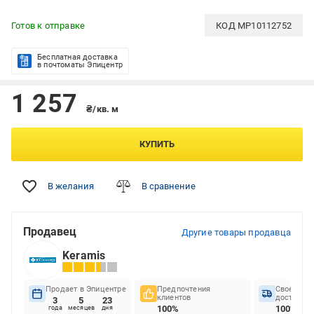
Готов к отправке
КОД
MP10112752
Бесплатная доставка
в почтоматы Эпицентр
1 257
₴/кв. м
КУПИТЬ
В желания
В сравнение
Продавец
Другие товары продавца
Keramis
Продает в Эпицентре
Предпочтения
Своеврем
клиентов
доставок
3
5
23
100%
100%
года
месяцев
дня