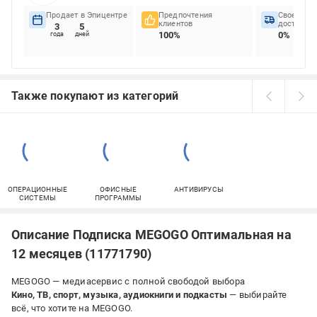
Продает в Эпицентре
Предпочтения
Своеврем
клиентов
доставок
3
5
100%
0%
года
дней
Также покупают из категорий
ОПЕРАЦИОННЫЕ
ОФИСНЫЕ
АНТИВИРУСЫ
СИСТЕМЫ
ПРОГРАММЫ
Описание Подписка MEGOGO Оптимальная на
12 месяцев (11771790)
MEGOGO — медиасервис с полной свободой выбора
Кино, ТВ, спорт, музыка, аудиокниги и подкасты
— выбирайте
всё, что хотите на MEGOGO.