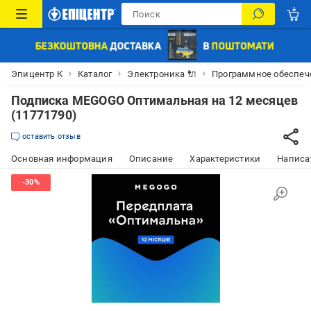
Эпицентр К
Каталог
Электроника 🔌
Программное обеспече
Подписка MEGOGO Оптимальная на 12 месяцев
(11771790)
оставить отзыв
Основная информация
Описание
Характеристики
Написат