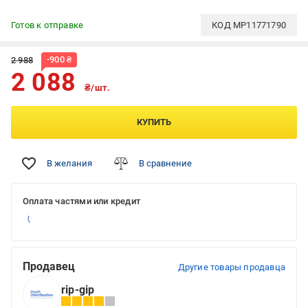
Готов к отправке
КОД
MP11771790
-
900
₴
2 988
2 088
₴/шт.
КУПИТЬ
В желания
В сравнение
Оплата частями или кредит
Продавец
Другие товары продавца
rip-gip