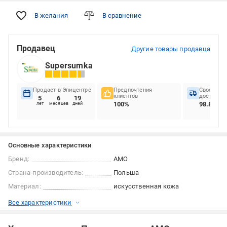
В желания
В сравнение
Продавец
Другие товары продавца
Supersumka
Продает в Эпицентре
Предпочтения
Своеврем
клиентов
доставок
5
6
19
100%
98.84%
лет
месяцев
дней
Основные характеристики
Бренд:
AMO
Страна-производитель:
Польша
Материал:
искусственная кожа
Все характеристики