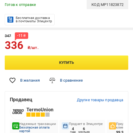
Готов к отправке
КОД
MP11823872
Бесплатная доставка
в почтоматы Эпицентр
-
11
₴
347
336
₴/шт.
КУПИТЬ
В желания
В сравнение
Продавец
Другие товары продавца
TermoUnion
Надежные транзакции
Продает в Эпицентре
Предпочте
Безопасная оплата
клиентов
4
6
картой
99.92%
года
месяцев