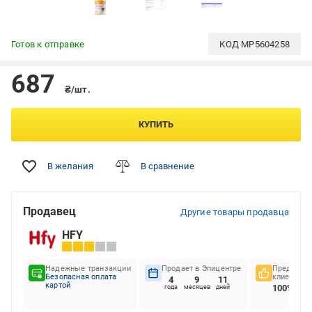
Готов к отправке
КОД
MP5604258
687
₴/шт.
КУПИТЬ
В желания
В сравнение
Продавец
Другие товары продавца
HFY
Надежные транзакции
Продает в Эпицентре
Предпочте
Безопасная оплата
клиентов
4
9
11
картой
100%
года
месяцев
дней