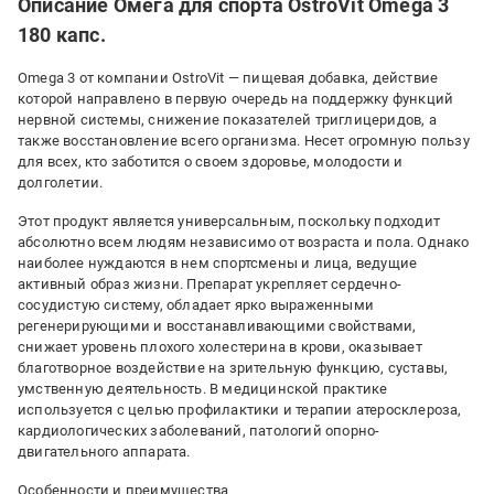
Описание Омега для спорта OstroVit Omega 3
180 капс.
Omega 3 от компании OstroVit — пищевая добавка, действие
которой направлено в первую очередь на поддержку функций
нервной системы, снижение показателей триглицеридов, а
также восстановление всего организма. Несет огромную пользу
для всех, кто заботится о своем здоровье, молодости и
долголетии.
Этот продукт является универсальным, поскольку подходит
абсолютно всем людям независимо от возраста и пола. Однако
наиболее нуждаются в нем спортсмены и лица, ведущие
активный образ жизни. Препарат укрепляет сердечно-
сосудистую систему, обладает ярко выраженными
регенерирующими и восстанавливающими свойствами,
снижает уровень плохого холестерина в крови, оказывает
благотворное воздействие на зрительную функцию, суставы,
умственную деятельность. В медицинской практике
используется с целью профилактики и терапии атеросклероза,
кардиологических заболеваний, патологий опорно-
двигательного аппарата.
Особенности и преимущества