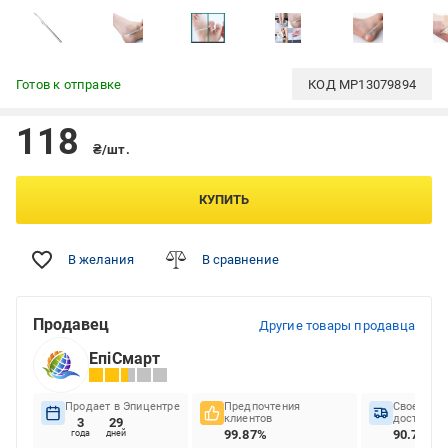
Готов к отправке
КОД
MP13079894
118
₴/шт.
КУПИТЬ
В желания
В сравнение
Продавец
Другие товары продавца
ЕпіСмарт
Продает в Эпицентре
Предпочтения
Своеврем
клиентов
доставок
3
29
99.87%
90.79%
года
дней