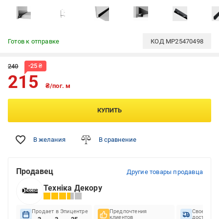
Готов к отправке
КОД
MP25470498
-
25
₴
240
215
₴/пог. м
КУПИТЬ
В желания
В сравнение
Продавец
Другие товары продавца
Техніка Декору
Продает в Эпицентре
Предпочтения
Своеврем
клиентов
доставок