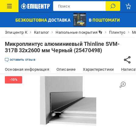
Эпицентр К
Каталог
Напольные покрытия 👣
Плинтус
М
Микроплинтус алюминиевый Thinline SVM-
317B 32x2600 мм Черный (25470498)
оставить отзыв
Основная информация
Описание
Характеристики
Написат