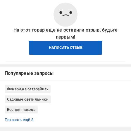
На этот товар еще не оставили отзыв, будьте
первым!
НАПИСАТЬ ОТЗЫВ
Популярные запросы
Фонари на батарейках
Садовые светильники
Все для похода
Туризм и милитари
Освещение
Товары для блэкаута
Товары для выживания
Фонари ручные
Фонари на батарейках
Фонари влагозащищенные
Фонари туристические
Показать ещё 8