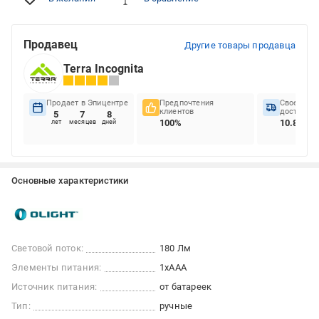
Продавец
Другие товары продавца
Terra Incognita
Продает в Эпицентре
Предпочтения
Своеврем
клиентов
доставок
5
7
8
100%
10.81%
лет
месяцев
дней
Основные характеристики
Световой поток:
180 Лм
Элементы питания:
1xААА
Источник питания:
от батареек
Тип:
ручные