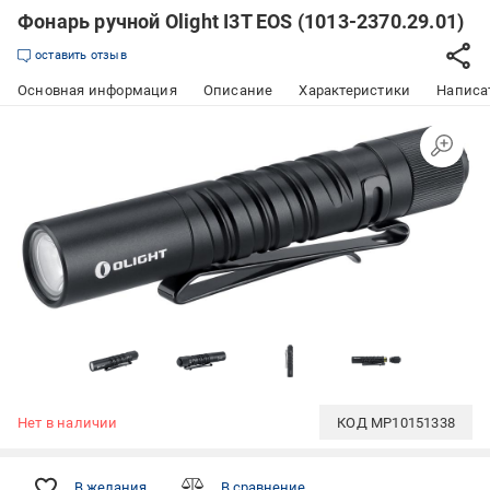
Фонарь ручной Olight I3T EOS (1013-2370.29.01)
оставить отзыв
Основная информация
Описание
Характеристики
Написат
Нет в наличии
КОД
MP10151338
В желания
В сравнение