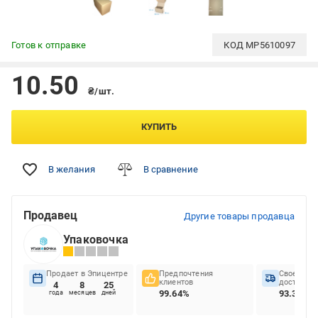
Готов к отправке
КОД
MP5610097
10.50
₴/шт.
КУПИТЬ
В желания
В сравнение
Продавец
Другие товары продавца
Упаковочка
Продает в Эпицентре
Предпочтения
Своеврем
клиентов
доставок
4
8
25
99.64%
93.37%
года
месяцев
дней