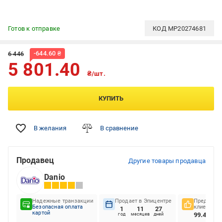
Готов к отправке
КОД
MP20274681
-
644.60
₴
6 446
5 801.40
₴/шт.
КУПИТЬ
В желания
В сравнение
Продавец
Другие товары продавца
Danio
Надежные транзакции
Продает в Эпицентре
Предпочте
Безопасная оплата
клиентов
1
11
27
картой
99.45%
год
месяцев
дней