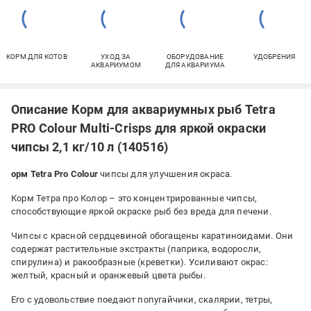
КОРМ ДЛЯ КОТОВ
УХОД ЗА
ОБОРУДОВАНИЕ
УДОБРЕНИЯ
АКВАРИУМОМ
ДЛЯ АКВАРИУМА
Описание Корм для аквариумных рыб Tetra
PRO Colour Multi-Crisps для яркой окраски
чипсы 2,1 кг/10 л (140516)
орм Tetra Pro Colour
чипсы для улучшения окраса.
Корм Тетра про Колор – это концентрированные чипсы,
способствующие яркой окраске рыб без вреда для печени.
Чипсы с красной сердцевиной обогащены каратиноидами. Они
содержат растительные экстракты (паприка, водоросли,
спирулина) и ракообразные (креветки). Усиливают окрас:
желтый, красный и оранжевый цвета рыбы.
Его с удовольствие поедают попугайчики, скалярии, тетры,