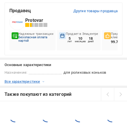
Продавец
Другие товары продавца
Protovar
Надежные транзакции
Продает в Эпицентре
Предпочте
Безопасная оплата
клиентов
5
10
18
картой
99.77%
лет
месяцев
дней
Основные характеристики
Назначение:
для роликовых коньков
Все характеристики
Также покупают из категорий