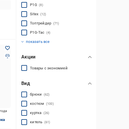
P1G
(8)
Siteх
(12)
Топтрейдер
(71)
P1G-Tac
(4)
Эдельвика
TORNADO
Другое
LOGOS-Tac
Безпечний Світ
M-GEAR
Expert
Phantom TM
LeRoy
UkrCossacks
СЕВІ
(1)
(2)
(7)
(22)
(14)
(12)
(23)
(45)
(7)
(1)
(9)
показать все
Акции
Товары с экономией
Вид
брюки
(62)
костюм
(100)
игода
куртка
(26)
ика
китель
(61)