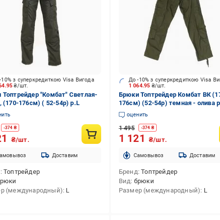
-10% з суперкредиткою Visa Вигода
До -10% з суперкредиткою Visa В
64.95
₴/шт.
1 064.95
₴/шт.
 Топтрейдер "Комбат" Светлая-
Брюки Топтрейдер Комбат ВК (1
 (170-176см) ( 52-54р) р.L
176см) (52-54р) темная - олива р
нить
оценить
1 495
-
374
₴
-
374
₴
21
1 121
₴/шт.
₴/шт.
амовывоз
Доставим
Cамовывоз
Доставим
д
Топтрейдер
Бренд
Топтрейдер
брюки
Вид
брюки
р (международный)
L
Размер (международный)
L