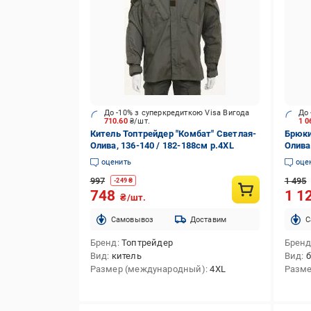
До -10% з суперкредиткою Visa Вигода
До 
710.60
₴/шт.
1 0
Китель Топтрейдер "Комбат" Светлая-
Брюки
Олива, 136-140 / 182-188cм р.4XL
Олива,
оценить
оце
997
1 495
-
249
₴
748
1 1
₴/шт.
Cамовывоз
Доставим
C
Бренд
Топтрейдер
Брен
Вид
китель
Вид
Размер (международный)
4XL
Разме