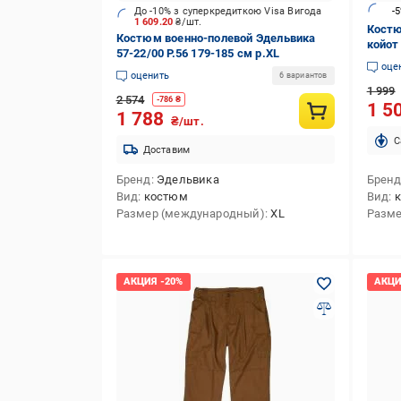
До -10% з суперкредиткою Visa Вигода
-
1 609.20
₴/шт.
Костю
Костюм военно-полевой Эдельвика
койот 
57-22/00 Р.56 179-185 см р.XL
оце
оценить
6 вариантов
1 999
2 574
-
786
₴
1 5
1 788
₴/шт.
C
Доставим
Бренд
Эдельвика
Брен
Вид
костюм
Вид
Размер (международный)
XL
Разме