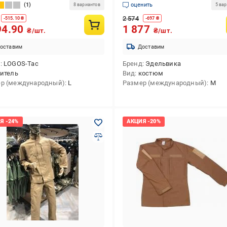
1
оценить
8 вариантов
5 ва
2 574
-
515.10
₴
-
697
₴
94.90
1 877
₴/шт.
₴/шт.
оставим
Доставим
д
LOGOS-Tac
Бренд
Эдельвика
итель
Вид
костюм
р (международный)
L
Размер (международный)
M