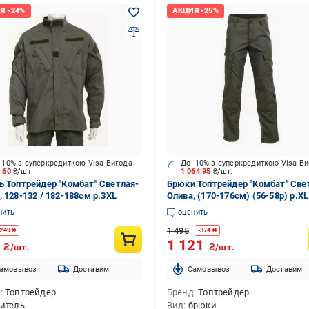
-10% з суперкредиткою Visa Вигода
До -10% з суперкредиткою Visa В
0.60
₴/шт.
1 064.95
₴/шт.
ь Топтрейдер "Комбат" Светлая-
Брюки Топтрейдер "Комбат" Све
, 128-132 / 182-188cм р.3XL
Олива, (170-176см) (56-58р) р.XL
нить
оценить
1 495
249
₴
-
374
₴
8
1 121
₴/шт.
₴/шт.
амовывоз
Доставим
Cамовывоз
Доставим
д
Топтрейдер
Бренд
Топтрейдер
итель
Вид
брюки