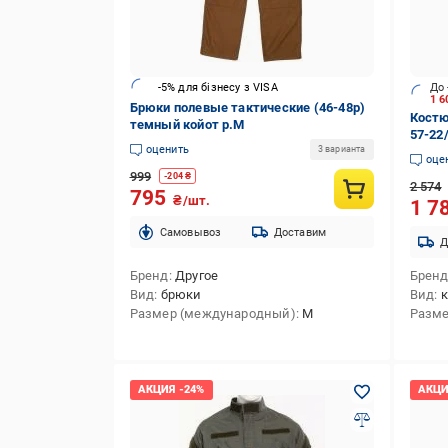
-5% для бізнесу з VISA
До 
1 6
Брюки полевые тактические (46-48р)
Костю
темный койот р.M
57-22/
оценить
3 варианта
оце
999
-
204
₴
2 574
795
₴/шт.
1 7
Cамовывоз
Доставим
Д
Бренд
Другое
Брен
Вид
брюки
Вид
Размер (международный)
M
Разме