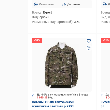
Д
Cамовывоз
Доставим
Бренд
Expert
Брен
Вид
брюки
Вид
Размер (международный)
XXL
Разме
До -10% з суперкредиткою Visa Вигода
До 
1 040.15
₴/шт.
1 0
Китель LOGOS тактический
Кител
мультикам светлый р.XXXL
р.L