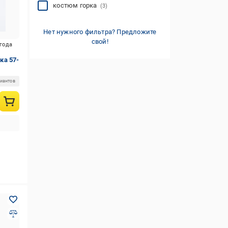
костюм горка
(3)
Нет нужного фильтра? Предложите
свой!
игода
ка 57-
риантов