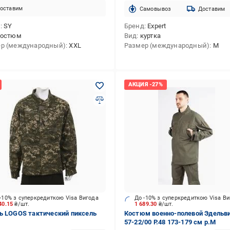
оставим
Cамовывоз
Доставим
д
SY
Бренд
Expert
костюм
Вид
куртка
р (международный)
XXL
Размер (международный)
M
-10% з суперкредиткою Visa Вигода
До -10% з суперкредиткою Visa В
40.15
₴/шт.
1 689.30
₴/шт.
ь LOGOS тактический пиксель
Костюм военно-полевой Эдельв
57-22/00 Р.48 173-179 см р.M