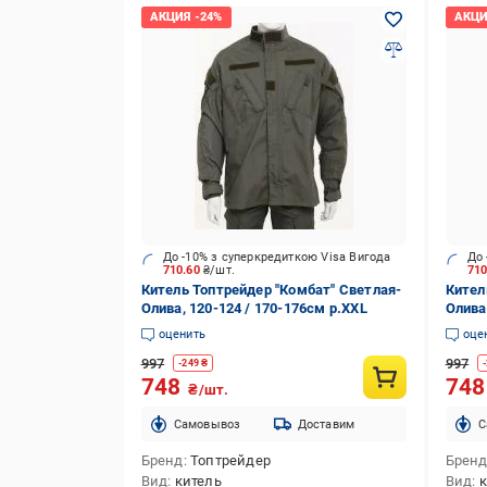
До -10% з суперкредиткою Visa Вигода
До 
710.60
₴/шт.
71
Китель Топтрейдер "Комбат" Светлая-
Кител
Олива, 120-124 / 170-176cм р.XXL
Олива
оценить
оце
997
997
-
249
₴
-
748
74
₴/шт.
Cамовывоз
Доставим
C
Бренд
Топтрейдер
Брен
Вид
китель
Вид
к