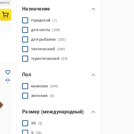
риантов
Назначение
городской
(1)
для охоты
(209)
для рыбалки
(203)
тактический
(249)
туристический
(60)
Пол
мужские
(249)
женские
(4)
Размер (международный)
XS
(5)
S
(24)