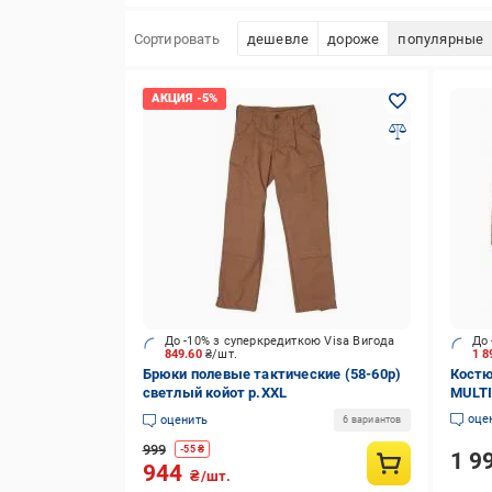
Сортировать
дешевле
дороже
популярные
До -10% з суперкредиткою Visa Вигода
До 
849.60
₴/шт.
1 8
Брюки полевые тактические (58-60р)
Костю
светлый койот р.XXL
MULTI
оце
оценить
6 вариантов
999
-
55
₴
1 9
944
₴/шт.