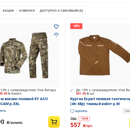
акции
новинки
доступно к самовывозу
-10% з суперкредиткою Visa Вигода
До -10% з суперкредиткою Visa В
90.50
₴/компл.
501.30
₴/шт.
м военно-полевой SY ACU
Куртка Expert полевая тактичес
CAM р.XXL
(46-48р) темный койот р.M
нить
оценить
3 в
700
-
143
₴
90
₴/компл.
557
₴/шт.