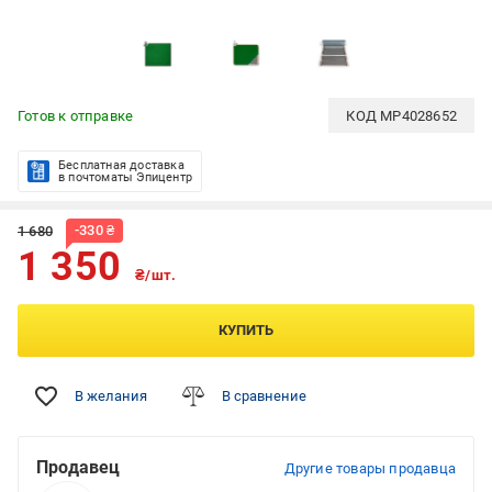
Готов к отправке
КОД
MP4028652
Бесплатная доставка
в почтоматы Эпицентр
-
330
₴
1 680
1 350
₴/шт.
КУПИТЬ
В желания
В сравнение
Продавец
Другие товары продавца