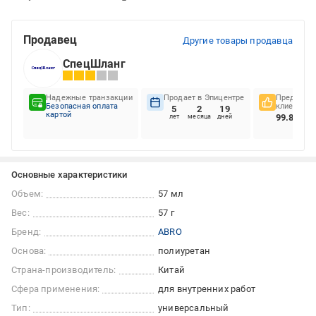
Продавец
Другие товары продавца
СпецШланг
Надежные транзакции
Продает в Эпицентре
Предпочте
Безопасная оплата
клиентов
5
2
19
картой
99.88%
лет
месяца
дней
Основные характеристики
Объем:
57 мл
Вес:
57 г
Бренд:
ABRO
Основа:
полиуретан
Страна-производитель:
Китай
Сфера применения:
для внутренних работ
Тип:
универсальный