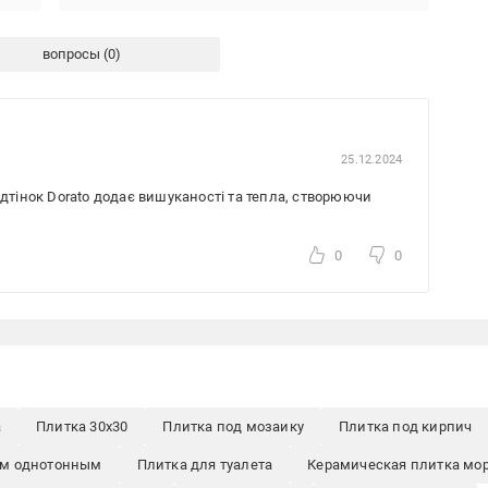
вопросы
25.12.2024
ідтінок Dorato додає вишуканості та тепла, створюючи
0
0
а
Плитка 30x30
Плитка под мозаику
Плитка под кирпич
ом однотонным
Плитка для туалета
Керамическая плитка мо