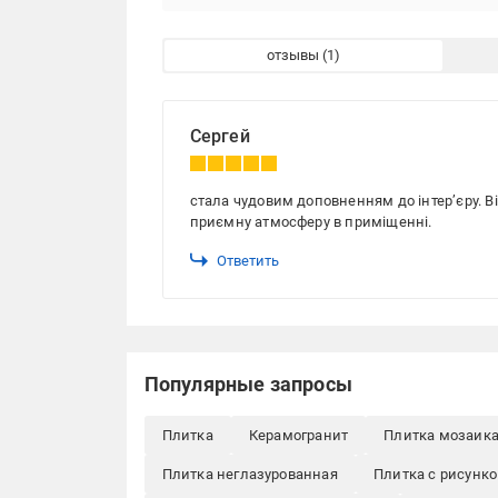
отзывы
Сергей
стала чудовим доповненням до інтер’єру. В
приємну атмосферу в приміщенні.
Ответить
Популярные запросы
Плитка
Керамогранит
Плитка мозаик
Плитка неглазурованная
Плитка с рисунк