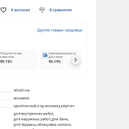
В желания
В сравнение
Другие товары продавца
Предпочтения
Своевременность
клиентов
доставок
99.75%
93.19%
30x30 см
мозаика
однотонный
под мозаику
кирпич
для внутренних работ
для наружных работ
для бани
для террасы
облицовка колонн