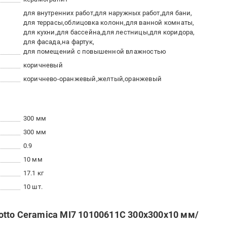
для внутренних работ
для наружных работ
для бани
для террасы
облицовка колонн
для ванной комнаты
для кухни
для бассейна
для лестницы
для коридора
для фасада
на фартук
для помещений с повышенной влажностью
коричневый
коричнево-оранжевый
желтый
оранжевый
300 мм
300 мм
0.9
10 мм
17.1 кг
10 шт.
tto Ceramica MI7 10100611C 300x300x10 мм/