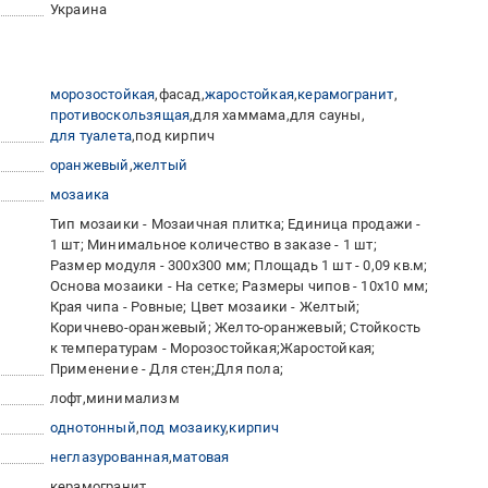
Украина
морозостойкая
фасад
жаростойкая
керамогранит
противоскользящая
для хаммама
для сауны
для туалета
под кирпич
оранжевый
желтый
мозаика
Тип мозаики - Мозаичная плитка; Единица продажи -
1 шт; Минимальное количество в заказе - 1 шт;
Размер модуля - 300х300 мм; Площадь 1 шт - 0,09 кв.м;
Основа мозаики - На сетке; Размеры чипов - 10x10 мм;
Края чипа - Ровные; Цвет мозаики - Желтый;
Коричнево-оранжевый; Желто-оранжевый; Стойкость
к температурам - Морозостойкая;Жаростойкая;
Применение - Для стен;Для пола;
лофт
минимализм
однотонный
под мозаику
кирпич
неглазурованная
матовая
керамогранит