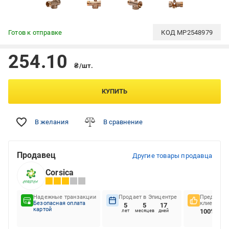
Готов к отправке
КОД
MP2548979
254.10
₴/шт.
КУПИТЬ
В желания
В сравнение
Продавец
Другие товары продавца
Corsica
Надежные транзакции
Продает в Эпицентре
Предпочте
Безопасная оплата
клиентов
5
5
17
картой
100%
лет
месяцев
дней