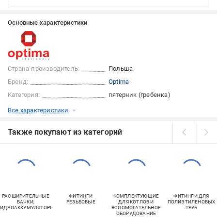
Основные характеристики
Страна-производитель:
Польша
Бренд:
Optima
Категория:
пятерник (гребенка)
Все характеристики
Также покупают из категорий
РАСШИРИТЕЛЬНЫЕ
ФИТИНГИ
КОМПЛЕКТУЮЩИЕ
ФИТИНГИ ДЛЯ
БАЧКИ,
РЕЗЬБОВЫЕ
ДЛЯ КОТЛОВ И
ПОЛИЭТИЛЕНОВЫХ
ГИДРОАККУМУЛЯТОРЫ
ВСПОМОГАТЕЛЬНОЕ
ТРУБ
ОБОРУДОВАНИЕ