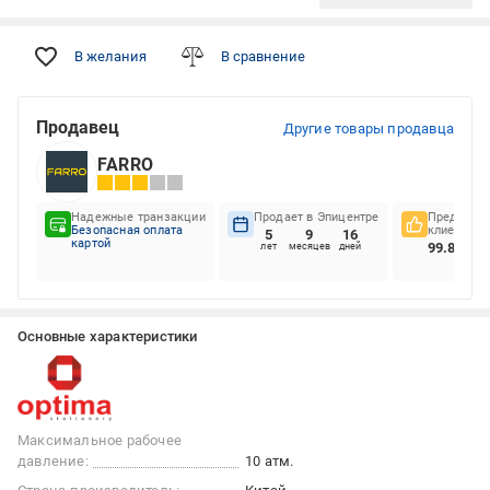
В желания
В сравнение
Продавец
Другие товары продавца
FARRO
Надежные транзакции
Продает в Эпицентре
Предпочте
Безопасная оплата
клиентов
5
9
16
картой
99.86%
лет
месяцев
дней
Основные характеристики
Максимальное рабочее
давление:
10 атм.