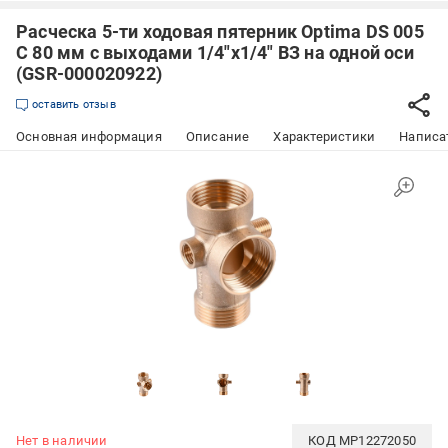
Расческа 5-ти ходовая пятерник Optima DS 005
C 80 мм с выходами 1/4"х1/4" ВЗ на одной оси
(GSR-000020922)
оставить отзыв
Основная информация
Описание
Характеристики
Написат
Нет в наличии
КОД
MP12272050