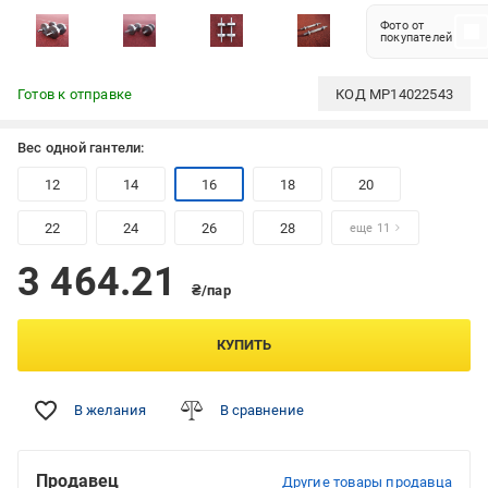
Фото от
покупателей
Готов к отправке
КОД
MP14022543
Вес одной гантели:
12
14
16
18
20
22
24
26
28
еще 11
3 464.21
₴/пар
КУПИТЬ
В желания
В сравнение
Продавец
Другие товары продавца