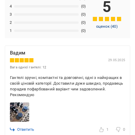
5
4
(0)
3
(0)
2
(0)
оценок
(
40
)
1
(0)
Вадим
29.05.2025
Вага однієї гантелі: 12
Гантелі зручні, компактні та довговічні, одні з найкращих в
своїй ціновій категорії. Доставили дуже швидко, продавець
порадив пофарбований варіант чим задоволений.
Рекомендую
Ответить
1
0