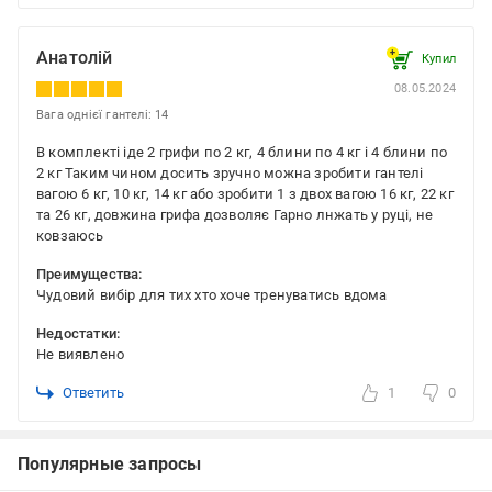
Анатолій
Купил
08.05.2024
Вага однієї гантелі: 14
В комплекті іде 2 грифи по 2 кг, 4 блини по 4 кг і 4 блини по
2 кг Таким чином досить зручно можна зробити гантелі
вагою 6 кг, 10 кг, 14 кг або зробити 1 з двох вагою 16 кг, 22 кг
та 26 кг, довжина грифа дозволяє Гарно лнжать у руці, не
ковзаюсь
Преимущества:
Чудовий вибір для тих хто хоче тренуватись вдома
Недостатки:
Не виявлено
Ответить
1
0
Популярные запросы