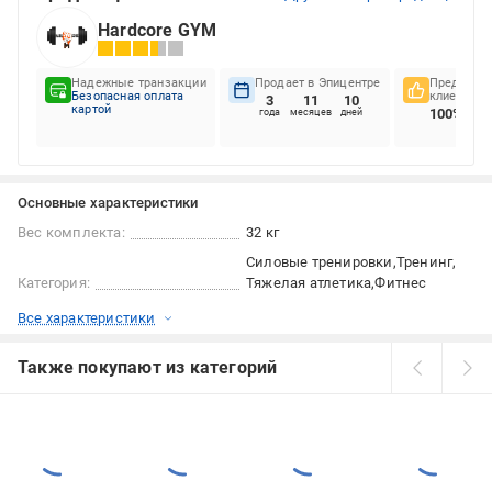
Hardcore GYM
Надежные транзакции
Продает в Эпицентре
Предпочте
Безопасная оплата
клиентов
3
11
10
картой
100%
года
месяцев
дней
Основные характеристики
Вес комплекта:
32 кг
Силовые тренировки
Тренинг
Категория:
Тяжелая атлетика
Фитнес
Все характеристики
Также покупают из категорий