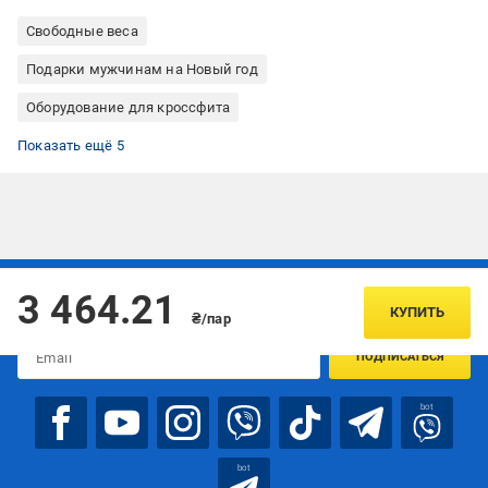
Свободные веса
Подарки мужчинам на Новый год
Оборудование для кроссфита
Все для йоги
Фитнес и тренировки
Гантели наборные
Гантели для фитнеса
Гантели для дома
Показать ещё 5
Подписывайтесь, чтобы узнавать первым об акцияx и
3 464.21
предложениях:
КУПИТЬ
₴/пар
ПОДПИСАТЬСЯ
bot
bot