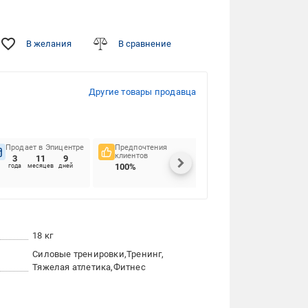
В желания
В сравнение
Другие товары продавца
Продает в Эпицентре
Предпочтения
Своевременность
клиентов
доставок
3
11
9
100%
91.67%
года
месяцев
дней
18 кг
Силовые тренировки
Тренинг
Тяжелая атлетика
Фитнес