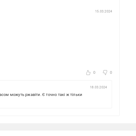
15.03.2024
0
0
18.03.2024
часом можуть ржавіти. Є точно такі ж тільки