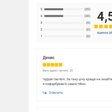
5
(20)
4,
4
(20)
3
(0)
2
(0)
оценок
(
4
1
(0)
Денис
Вага однієї гантелі: 20
Чудові гантелі. За таку ціну краще не знайт
я пофарбував їх самостійно.
Ответить