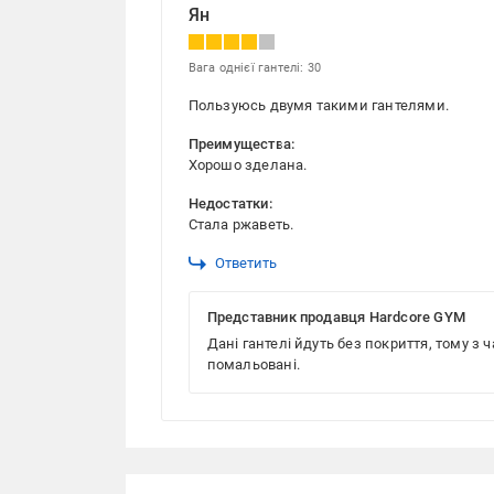
Ян
Вага однієї гантелі: 30
Пользуюсь двумя такими гантелями.
Преимущества:
Хорошо зделана.
Недостатки:
Стала ржаветь.
Ответить
Представник продавця Hardcore GYM
Дані гантелі йдуть без покриття, тому з 
помальовані.