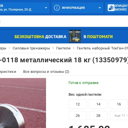
ЕВ
ЭПИЦЕН
ИНФОРМАЦИЯ
в, ул. Полярная, 20-Д
БИЗНЕС
еры
Силовые тренажеры
Гантели
Гантель наборный ТокГан-01
-0118 металлический 18 кг (13350979
еристики
Все вопросы и отзывы (2)
Готов к отправке
Вес одной гантели:
12
14
16
26
28
еще 11