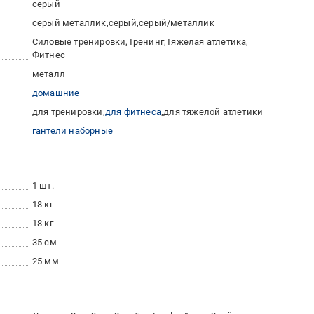
серый
серый металлик
серый
серый/металлик
Силовые тренировки
Тренинг
Тяжелая атлетика
Фитнес
металл
домашние
для тренировки
для фитнеса
для тяжелой атлетики
гантели наборные
1 шт.
18 кг
18 кг
35 см
25 мм