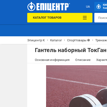
КИ
UA
Кие
КАТАЛОГ ТОВАРОВ
Эпицентр К
Каталог
Спорттовары ⚽
Тренаж
Гантель наборный ТокГан
Основная информация
Описание
Характ