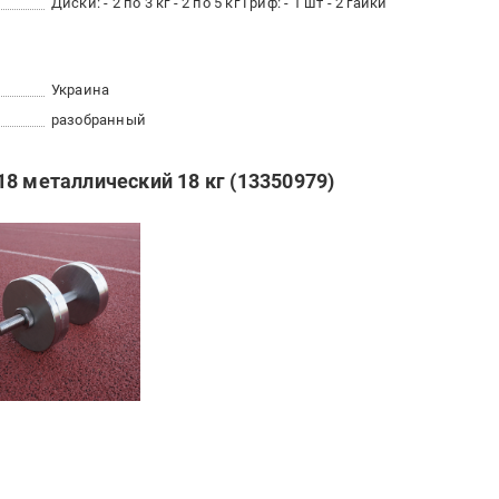
Диски: - 2 по 3 кг - 2 по 5 кг Гриф: - 1 шт - 2 гайки
Украина
разобранный
8 металлический 18 кг (13350979)