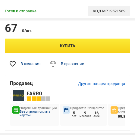
Готов к отправке
КОД
MP19521569
67
₴/шт.
КУПИТЬ
В желания
В сравнение
Продавец
Другие товары продавца
FARRO
Надежные транзакции
Продает в Эпицентре
Предпочте
Безопасная оплата
клиентов
5
9
16
картой
99.86%
лет
месяцев
дней