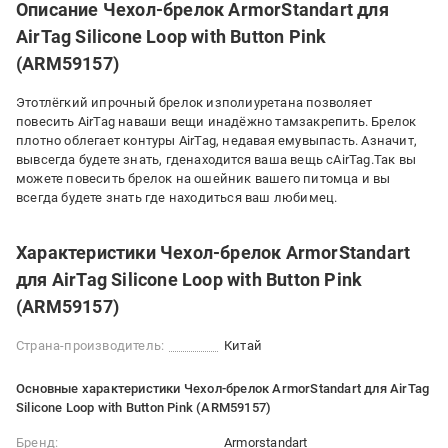
Описание Чехол-брелок ArmorStandart для
AirTag Silicone Loop with Button Pink
(ARM59157)
Этотлёгкий ипрочный брелок изполиуретана позволяет
повесить AirTag наваши вещи инадёжно тамзакрепить. Брелок
плотно облегает контуры AirTag, недавая емувыпасть. Азначит,
вывсегда будете знать, гденаходится ваша вещь сAirTag.Так вы
можете повесить брелок на ошейник вашего питомца и вы
всегда будете знать где находиться ваш любимец.
Характеристики Чехол-брелок ArmorStandart
для AirTag Silicone Loop with Button Pink
(ARM59157)
Страна-производитель:
Китай
Основные характеристики Чехол-брелок ArmorStandart для AirTag
Silicone Loop with Button Pink (ARM59157)
Бренд:
Armorstandart