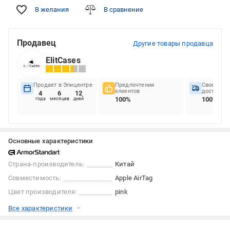
В желания
В сравнение
Продавец
Другие товары продавца
ElitCases
Продает в Эпицентре
Предпочтения
Своеврем
клиентов
доставок
4
6
12
100%
100%
года
месяцев
дней
Основные характеристики
Страна-производитель:
Китай
Совместимость:
Apple AirTag
Цвет производителя:
pink
Все характеристики