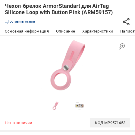
Чехол-брелок ArmorStandart для AirTag
Silicone Loop with Button Pink (ARM59157)
оставить отзыв
Основная информация
Описание
Характеристики
Написат
Нет в наличии
КОД
MP9571453