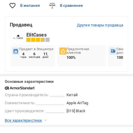
В желания
В сравнение
Продавец
Другие товары продавца
ElitCases
Продает в Эпицентре
Предпочтения
Своеврем
клиентов
доставок
4
6
11
100%
100%
года
месяцев
дней
Основные характеристики
Страна-производитель:
Китай
Совместимость:
Apple AirTag
Цвет производителя:
[019] Black
Все характеристики