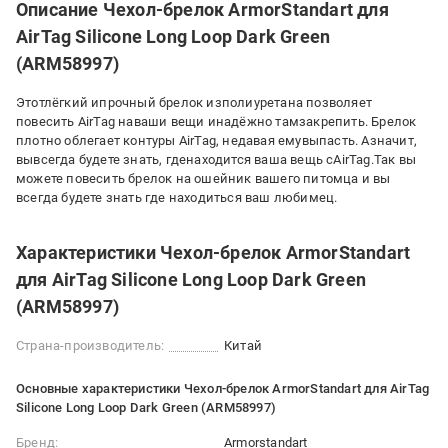
Описание Чехол-брелок ArmorStandart для
AirTag Silicone Long Loop Dark Green
(ARM58997)
Этотлёгкий ипрочный брелок изполиуретана позволяет
повесить AirTag наваши вещи инадёжно тамзакрепить. Брелок
плотно облегает контуры AirTag, недавая емувыпасть. Азначит,
вывсегда будете знать, гденаходится ваша вещь сAirTag.Так вы
можете повесить брелок на ошейник вашего питомца и вы
всегда будете знать где находиться ваш любимец.
Характеристики Чехол-брелок ArmorStandart
для AirTag Silicone Long Loop Dark Green
(ARM58997)
Страна-производитель:
Китай
Основные характеристики Чехол-брелок ArmorStandart для AirTag
Silicone Long Loop Dark Green (ARM58997)
Бренд:
Armorstandart