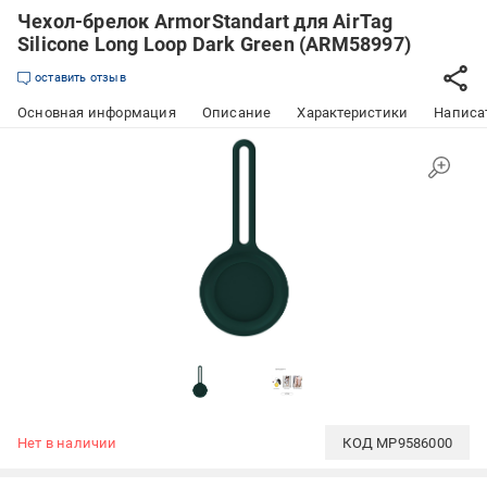
Чехол-брелок ArmorStandart для AirTag
Silicone Long Loop Dark Green (ARM58997)
оставить отзыв
Основная информация
Описание
Характеристики
Написат
Нет в наличии
КОД
MP9586000