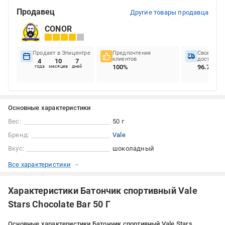
Продавец
Другие товары продавца
CONOR
Продает в Эпицентре
Предпочтения
Своеврем
клиентов
доставок
4
10
7
100%
96.7%
года
месяцев
дней
Основные характеристики
Вес:
50 г
Бренд:
Vale
Вкус:
шоколадный
Все характеристики
Характеристики Батончик спортивный Vale
Stars Chocolate Bar 50 Г
Основные характеристики Батончик спортивный Vale Stars