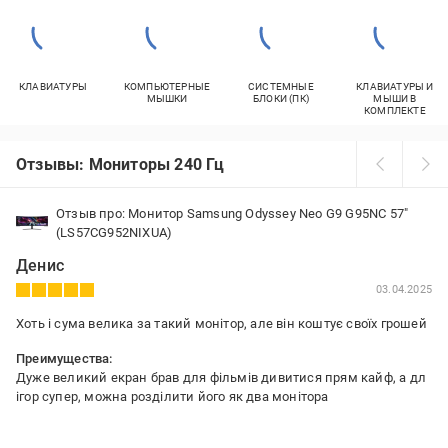
КЛАВИАТУРЫ
КОМПЬЮТЕРНЫЕ
СИСТЕМНЫЕ
КЛАВИАТУРЫ И
МЫШКИ
БЛОКИ (ПК)
МЫШИ В
КОМПЛЕКТЕ
Отзывы: Мониторы 240 Гц
Отзыв про: Монитор Samsung Odyssey Neo G9 G95NC 57"
(LS57CG952NIXUA)
Денис
03.04.2025
Хоть і сума велика за такий монітор, але він коштує своїх грошей
Преимущества:
Дуже великий екран брав для фільмів дивитися прям кайф, а дл
ігор супер, можна розділити його як два монітора
Недостатки: