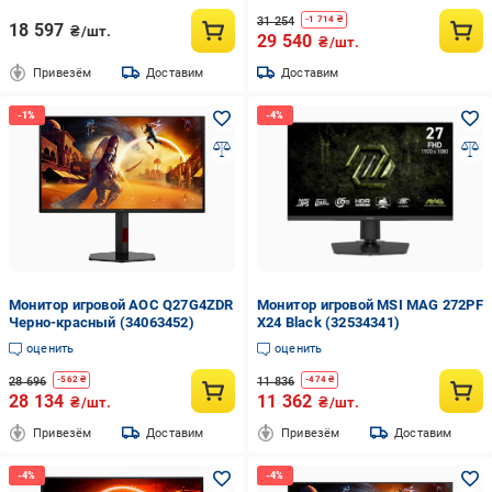
31 254
-
1 714
₴
18 597
₴/шт.
29 540
₴/шт.
Привезём
Доставим
Доставим
Монитор игровой AOC Q27G4ZDR
Монитор игровой MSI MAG 272PF
Черно-красный (34063452)
X24 Black (32534341)
оценить
оценить
28 696
11 836
-
562
₴
-
474
₴
28 134
11 362
₴/шт.
₴/шт.
Привезём
Доставим
Привезём
Доставим