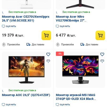
Бесплатная доставка
Бесплатная доставка
Монитор Acer CE270UXwmiipprx
Монитор Acer Nitro
26,5" (UM.GCXEE.X01)
VG270W3bmiipx 27"
(UM.HV0EE.309)
оценить
оценить
19 379
6 477
₴/шт.
₴/шт.
Привезём
Доставим
Привезём
Доставим
Бесплатная доставка
Монитор AOC 26,5" (Q27G41ZDF)
Монитор игровой MSI MAG
274QP QD-OLED X24 Black
(35575531)
оценить
оценить