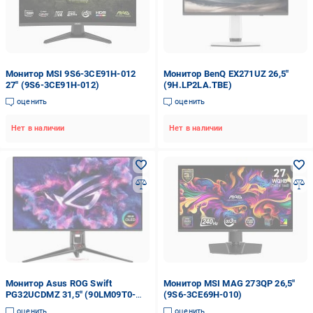
Монитор MSI 9S6-3CE91H-012
Монитор BenQ EX271UZ 26,5"
27" (9S6-3CE91H-012)
(9H.LP2LA.TBE)
оценить
оценить
Нет в наличии
Нет в наличии
Монитор Asus ROG Swift
Монитор MSI MAG 273QP 26,5"
PG32UCDMZ 31,5" (90LM09T0-
(9S6-3CE69H-010)
B01371)
оценить
оценить