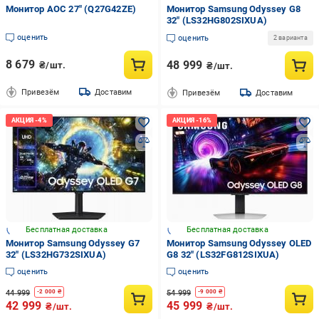
Монитор AOC 27" (Q27G42ZE)
Монитор Samsung Odyssey G8
32" (LS32HG802SIXUA)
оценить
оценить
2 варианта
8 679
48 999
₴/шт.
₴/шт.
Привезём
Доставим
Привезём
Доставим
Бесплатная доставка
Бесплатная доставка
Монитор Samsung Odyssey G7
Монитор Samsung Odyssey OLED
32" (LS32HG732SIXUA)
G8 32" (LS32FG812SIXUA)
оценить
оценить
44 999
54 999
-
2 000
₴
-
9 000
₴
42 999
45 999
₴/шт.
₴/шт.