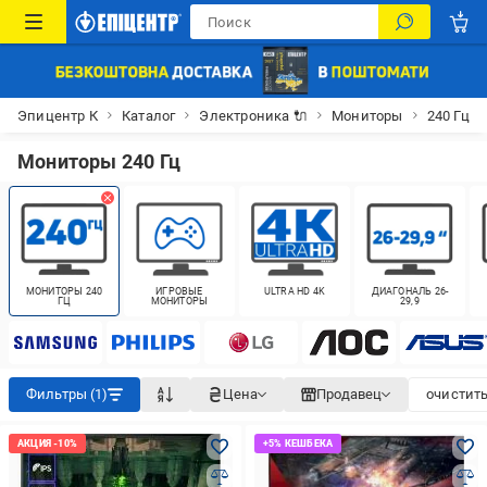
Эпицентр К
Каталог
Электроника 🔌
Мониторы
240 Гц
Мониторы 240 Гц
МОНИТОРЫ 240
ИГРОВЫЕ
ULTRA HD 4K
ДИАГОНАЛЬ 26-
ГЦ
МОНИТОРЫ
29,9
Фильтры (1)
Цена
Продавец
очистить