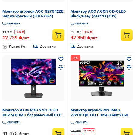
Монитор игровой AOC Q27G42ZE
Монитор AOC AGON QD-OLED
Черно-красный (30167384)
Black/Grey (AG276QZD2)
оценить
оценить
13 271
33 507
-
532
₴
-
657
₴
12 739
32 850
₴/шт.
₴/шт.
Привезём
Доставим
Доставим
Монитор Asus ROG Strix OLED
Монитор игровой MSI MAG
XG27AQDMG безрамочный OLED
272UP QD-OLED X24 3840x2160
2560x1440 QHD 26,5" (tf6381)
240 Гц 250 кд/м2 Black
оценить
оценить
(32202285)
54 489
-
1 068
₴
41 475
₴/шт.