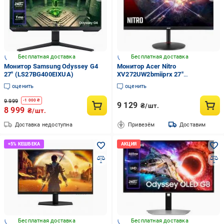
Бесплатная доставка
Бесплатная доставка
Монитор Samsung Odyssey G4
Монитор Acer Nitro
27" (LS27BG400EIXUA)
XV272UW2bmiiprx 27"
(UM.HX2EE.201)
оценить
оценить
9 999
-
1 000
₴
9 129
₴/шт.
8 999
₴/шт.
Доставка недоступна
Привезём
Доставим
Бесплатная доставка
Бесплатная доставка