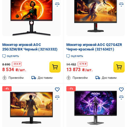
Монитор игровой AOC
Монитор игровой AOC Q27G4ZR
25G3ZM/BK Черный (32163332)
Черно-красный (32163421)
оценить
оценить
8 890
14 452
-
356
₴
-
579
₴
8 534
13 873
₴/шт.
₴/шт.
Привезём
Доставим
Привезём
Доставим