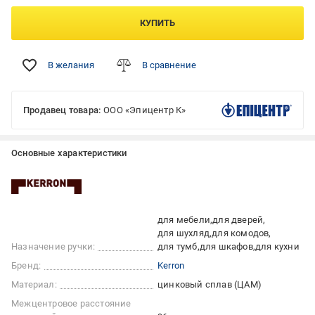
КУПИТЬ
В желания
В сравнение
Продавец товара:
ООО «Эпицентр К»
Основные характеристики
для мебели
для дверей
для шухляд
для комодов
Назначение ручки:
для тумб
для шкафов
для кухни
Бренд:
Kerron
Материал:
цинковый сплав (ЦАМ)
Межцентровое расстояние