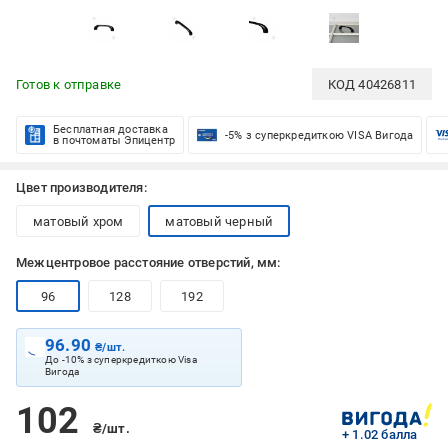
Готов к отправке
КОД
40426811
Бесплатная доставка
-5% з суперкредиткою VISA Вигода
в почтоматы Эпицентр
Цвет производителя:
матовый хром
матовый черный
Межцентровое расстояние отверстий, мм:
96
128
192
96.90
₴/шт.
До -10% з суперкредиткою Visa
Вигода
102
₴/шт.
+ 1.02 балла