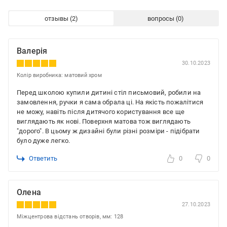
отзывы
вопросы
Валерія
30.10.2023
Колір виробника: матовий хром
Перед школою купили дитині стіл письмовий, робили на
замовлення, ручки я сама обрала ці. На якість пожалітися
не можу, навіть після дитячого користування все ще
виглядають як нові. Поверхня матова тож виглядають
"дорого". В цьому ж дизайні були різні розміри - підібрати
було дуже легко.
Ответить
0
0
Олена
27.10.2023
Міжцентрова відстань отворів, мм: 128