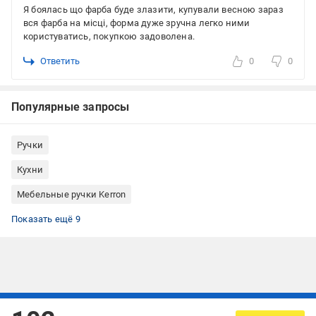
Я боялась що фарба буде злазити, купували весною зараз
вся фарба на місці, форма дуже зручна легко ними
користуватись, покупкою задоволена.
Ответить
0
0
Популярные запросы
Ручки
Кухни
Мебельные ручки Kerron
Мебельные ручки модерн
Ручки мебельные для кухни
Ручки для шухляд
Мебельные ручки для шкафов
Ручки для тумбочек
Ручки для комода
Мебельные ручки-скобы
Мебельные ручки длинные
Ручки для мебели 96 мм межцентровое расстояние отверстий
Показать ещё 9
Подписывайтесь, чтобы узнавать первым об акцияx и