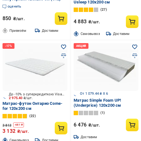
Usleep 120x200 см
оценить
27
850
₴/шт.
4 883
₴/шт.
Привезём
Доставим
Cамовывоз
Доставим
От 1 079.44 ₴ X 6
До -10% з суперкредиткою Visa Вигода
2 975.40
₴/шт.
Матрас Simple Foam UP!
Матрас-футон Онтарио Come-
(Underprice) 120x200 см
for 120x200 см
1
22
6 476
₴/шт.
3 813
-
681
₴
3 132
₴/шт.
Доставим
Cамовывоз
Доставим