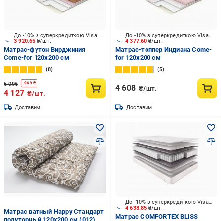
До -10% з суперкредиткою Visa Вигода
До -10% з суперкредиткою Visa Вигода
3 920.65
₴/шт.
4 377.60
₴/шт.
Матрас-футон Вирджиния
Матрас-топпер Индиана Come-
Come-for 120x200 см
for 120x200 см
8
5
5 096
-
969
₴
4 608
₴/шт.
4 127
₴/шт.
Доставим
Доставим
До -10% з суперкредиткою Visa Вигода
4 638.85
₴/шт.
Матрас ватный Happy Стандарт
Матрас COMFORTEX BLISS
полуторный 120х200 см (012)