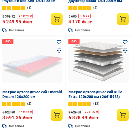
PhytoLife Red Sea 120x200 см
двухсторонний 120x200х9 см
Серый
1
2
8 399.92
5 600
-
3 149.97
₴
-
1 430
₴
5 249.95
4 170
₴/шт.
₴/шт.
Доставим
Доставим
Матрас ортопедический Emerald
Матрас ортопедический Rulle
Dream 120x200 см
Extra 120x200 см (26415953)
2
13
5 027.90
9 629.88
-
1 436.54
₴
-
2 751.39
₴
3 591.36
6 878.49
₴/шт.
₴/шт.
Доставим
Доставим