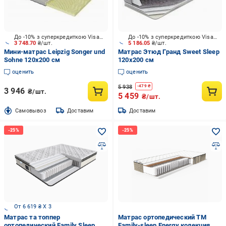
До -10% з суперкредиткою Visa Вигода
До -10% з суперкредиткою Visa Вигода
3 748.70
₴/шт.
5 186.05
₴/шт.
Мини-матрас Leipzig Songer und
Матрас Этюд Гранд Sweet Sleep
Sohne 120x200 см
120x200 см
оценить
оценить
5 938
-
479
₴
3 946
₴/шт.
5 459
₴/шт.
Cамовывоз
Доставим
Доставим
От 6 619 ₴ X 3
Матрас та топпер
Матрас ортопедический TM
ортопедический Family Sleep
Family-sleep Energy колекция