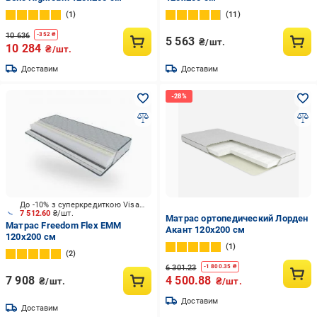
1
11
10 636
-
352
₴
5 563
₴/шт.
10 284
₴/шт.
Доставим
Доставим
До -10% з суперкредиткою Visa Вигода
7 512.60
₴/шт.
Матрас ортопедический Лорден
Матрас Freedom Flex ЕММ
Акант 120x200 см
120x200 см
1
2
6 301.23
-
1 800.35
₴
7 908
4 500.88
₴/шт.
₴/шт.
Доставим
Доставим