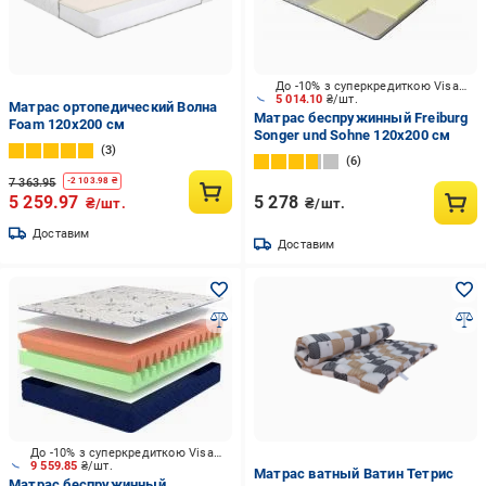
До -10% з суперкредиткою Visa Вигода
5 014.10
₴/шт.
Матрас ортопедический Волна
Матрас беспружинный Freiburg
Foam 120x200 см
Songer und Sohne 120x200 см
3
6
7 363.95
-
2 103.98
₴
5 259.97
5 278
₴/шт.
₴/шт.
Доставим
Доставим
До -10% з суперкредиткою Visa Вигода
9 559.85
₴/шт.
Матрас ватный Ватин Тетрис
Матрас беспружинный