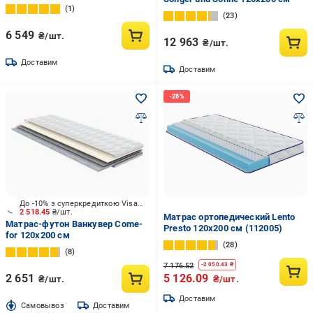
1
23
6 549
₴/шт.
12 963
₴/шт.
Доставим
Доставим
До -10% з суперкредиткою Visa Вигода
2 518.45
₴/шт.
Матрас ортопедический Lento
Матрас-футон Ванкувер Come-
Presto 120x200 см (112005)
for 120x200 см
28
8
7 176.52
-
2 050.43
₴
2 651
5 126.09
₴/шт.
₴/шт.
Доставим
Cамовывоз
Доставим