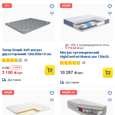
До -10% з суперкредиткою Visa Вигода
9 772.65
₴/шт.
Топер Simple Soft матрас
Матрас ортопедический
двухсторонний 120x200х10 см
HighComfort MatroLuxe 120x200
Серый (23596906)
3
см
2
4 150
-
1 050
₴
3 100
10 287
₴/шт.
₴/шт.
Доставим
Доставим