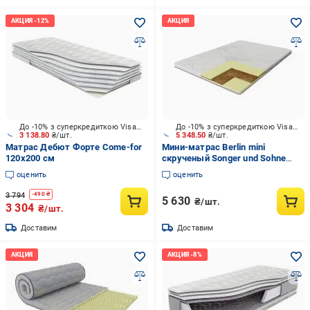
До -10% з суперкредиткою Visa Вигода
До -10% з суперкредиткою Visa Вигода
3 138.80
₴/шт.
5 348.50
₴/шт.
Матрас Дебют Форте Come-for
Мини-матрас Berlin mini
120x200 см
скрученый Songer und Sohne
120x200 см
оценить
оценить
3 794
-
490
₴
5 630
₴/шт.
3 304
₴/шт.
Доставим
Доставим