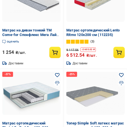
Матрас на диван тонкий ТМ
Матрас ортопедический Lento
Come-for Спонфлекс Мега Лайт
Ritmo 120x200 см (112235)
120х200 см (2491268554)
оценить
3
9 117.56
-
2 605.02
₴
1 254
₴/шт.
6 512.54
₴/шт.
Доставим
Доставим
Матрас ортопедический
Топер Simple Soft латекс матрас