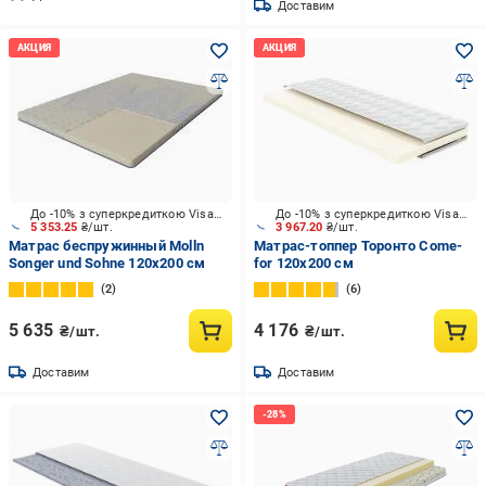
Доставим
До -10% з суперкредиткою Visa Вигода
До -10% з суперкредиткою Visa Вигода
5 353.25
₴/шт.
3 967.20
₴/шт.
Матрас беспружинный Molln
Матрас-топпер Торонто Come-
Songer und Sohne 120x200 см
for 120x200 см
2
6
5 635
4 176
₴/шт.
₴/шт.
Доставим
Доставим