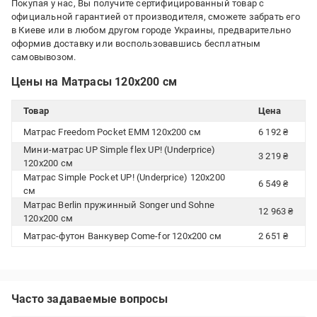
Покупая у нас, Вы получите сертифицированный товар с
официальной гарантией от производителя, сможете забрать его
в Киеве или в любом другом городе Украины, предварительно
оформив доставку или воспользовавшись бесплатным
самовывозом.
Цены на Матрасы 120x200 см
Товар
Цена
Матрас Freedom Pocket ЕММ 120x200 см
6 192 ₴
Мини-матрас UP Simple flex UP! (Underprice)
3 219 ₴
120x200 см
Матрас Simple Pocket UP! (Underprice) 120x200
6 549 ₴
см
Матрас Berlin пружинный Songer und Sohne
12 963 ₴
120x200 см
Матрас-футон Ванкувер Come-for 120x200 см
2 651 ₴
Часто задаваемые вопросы