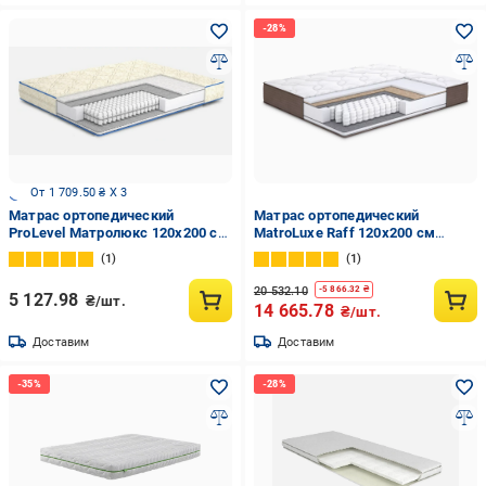
От 1 709.50 ₴ X 3
Матрас ортопедический
Матрас ортопедический
ProLevel Матролюкс 120х200 см
MatroLuxe Raff 120x200 см
(15807-11)
(18215)
1
1
20 532.10
-
5 866.32
₴
5 127.98
₴/шт.
14 665.78
₴/шт.
Доставим
Доставим