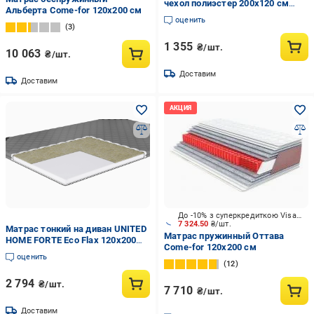
чехол полиэстер 200х120 см
Альберта Come-for 120x200 см
(19/60п/56)
оценить
3
1 355
₴/шт.
10 063
₴/шт.
Доставим
Доставим
До -10% з суперкредиткою Visa Вигода
7 324.50
₴/шт.
Матрас тонкий на диван UNITED
Матрас пружинный Оттава
HOME FORTE Eco Flax 120х200
Come-for 120x200 см
см (3107987030)
оценить
12
2 794
₴/шт.
7 710
₴/шт.
Доставим