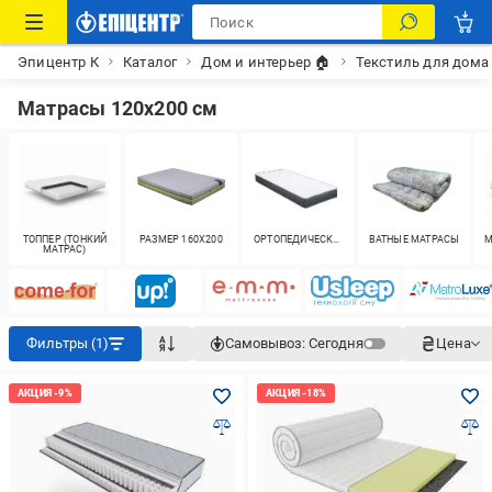
Эпицентр К
Каталог
Дом и интерьер 🏠
Текстиль для дома
Матрасы 120x200 см
ТОППЕР (ТОНКИЙ
РАЗМЕР 160X200
ОРТОПЕДИЧЕСКИЕ
ВАТНЫЕ МАТРАСЫ
М
МАТРАС)
Фильтры (1)
Самовывоз:
Сегодня
Цена