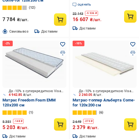
Come-for 120x200 см
оценить
12
22 143
-
5 536
₴
7 784
16 607
₴/шт.
₴/шт.
Доставим
Cамовывоз
Доставим
До -10% з суперкредиткою Visa Вигода
До -10% з суперкредиткою Visa Вигода
4 942.85
₴/шт.
2 260.05
₴/шт.
Матрас Freedom Foam ЕММ
Матрас-топпер Альберта Come-
120x200 см
for 120x200 см
1
6
5 351
2 649
-
148
₴
-
270
₴
5 203
2 379
₴/шт.
₴/шт.
Доставим
Доставим