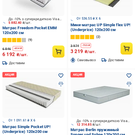
От 536.55 ₴ X 6
До -10% з суперкредиткою Visa Вигода
5 882.40
₴/шт.
Мини-матрас UP Simple flex UP!
Матрас Freedom Pocket ЕММ
(Underprice) 120x200 см
120x200 см
2
9
3 974
-
755
₴
6 846
-
654
₴
3 219
₴/шт.
6 192
₴/шт.
Cамовывоз
Доставим
Доставим
От 1 091.61 ₴ X 6
До -10% з суперкредиткою Visa Вигода
12 314.85
₴/шт.
Матрас Simple Pocket UP!
Матрас Berlin пружинный
(Underprice) 120x200 см
Songer und Sohne 120x200 см