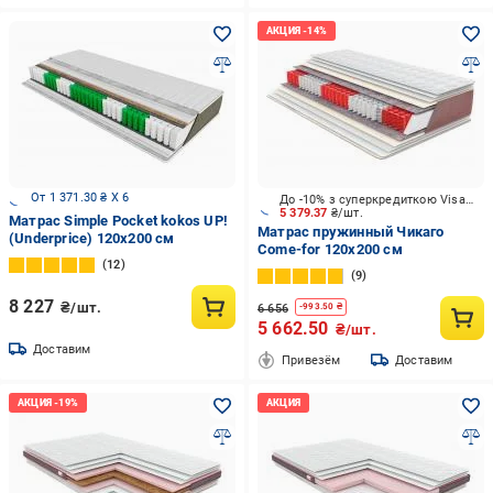
От 1 371.30 ₴ X 6
До -10% з суперкредиткою Visa Вигода
5 379.37
₴/шт.
Матрас Simple Pocket kokos UP!
Матрас пружинный Чикаго
(Underprice) 120x200 см
Come-for 120x200 см
12
9
8 227
₴/шт.
6 656
-
993.50
₴
5 662.50
₴/шт.
Доставим
Привезём
Доставим