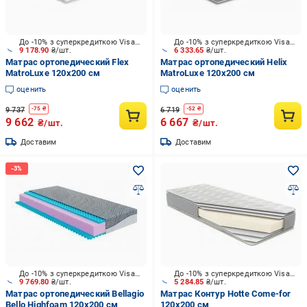
До -10% з суперкредиткою Visa Вигода
До -10% з суперкредиткою Visa Вигода
9 178.90
₴/шт.
6 333.65
₴/шт.
Матрас ортопедический Flex
Матрас ортопедический Helix
MatroLuxe 120x200 см
MatroLuxe 120x200 см
оценить
оценить
9 737
6 719
-
75
₴
-
52
₴
9 662
6 667
₴/шт.
₴/шт.
Доставим
Доставим
До -10% з суперкредиткою Visa Вигода
До -10% з суперкредиткою Visa Вигода
9 769.80
₴/шт.
5 284.85
₴/шт.
Матрас ортопедический Bellagio
Матрас Контур Нotte Come-for
Bello Highfoam 120x200 см
120x200 см