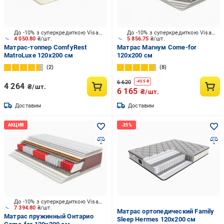
До -10% з суперкредиткою Visa Вигода
До -10% з суперкредиткою Visa Вигода
4 050.80
₴/шт.
5 856.75
₴/шт.
Матрас-топпер ComfyRest
Матрас Магнум Come-for
MatroLuxe 120x200 см
120x200 см
2
8
6 620
-
455
₴
4 264
₴/шт.
6 165
₴/шт.
Доставим
Доставим
До -10% з суперкредиткою Visa Вигода
7 394.80
₴/шт.
Матрас ортопедический Family
Матрас пружинный Онтарио
Sleep Hermes 120x200 см