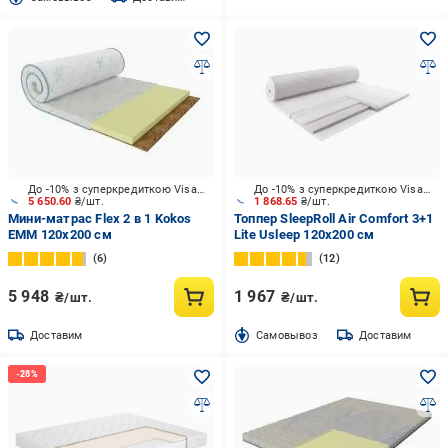
До -10% з суперкредиткою Visa Вигода
До -10% з суперкредиткою Visa Вигода
5 650.60
₴/шт.
1 868.65
₴/шт.
Мини-матрас Flex 2 в 1 Kokos
Топпер SleepRoll Air Comfort 3+1
ЕММ 120x200 см
Lite Usleep 120x200 см
6
12
5 948
1 967
₴/шт.
₴/шт.
Доставим
Cамовывоз
Доставим