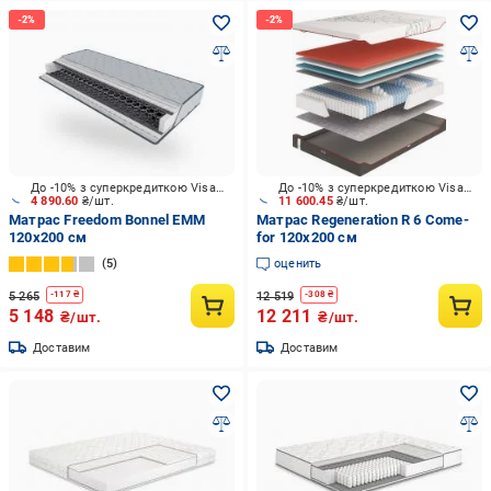
До -10% з суперкредиткою Visa Вигода
До -10% з суперкредиткою Visa Вигода
4 890.60
₴/шт.
11 600.45
₴/шт.
Матрас Freedom Bonnel ЕММ
Матрас Regeneration R 6 Come-
120x200 см
for 120x200 см
5
оценить
5 265
12 519
-
117
₴
-
308
₴
5 148
12 211
₴/шт.
₴/шт.
Доставим
Доставим