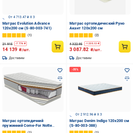
От 4 713.47 ₴ X 3
Матрас Evolution Advance
Матрас ортопедический Руно
120x200 см (S-80-003-741)
Акант 120x200 см
1
2
21 915
4 322.95
-
7 776
₴
-
1 235.13
₴
14 139
3 087.82
₴/шт.
₴/шт.
Доставим
Доставим
От 2 912.96 ₴ X 3
Матрас ортопедичний
Матрас Denim Indigo 120x200 см
пружинний Come-For Notte
(S-80-003-388)
Магнум Кокос 120х200 см
1
1