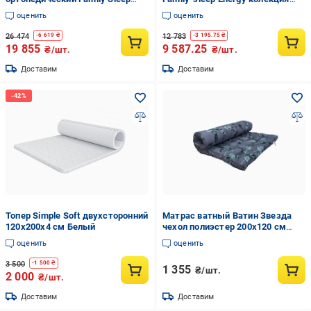
Artemida Mythology 120x200 см
Demure 120х200 см
оценить
оценить
(17850)
(2299357016)
26 474
12 783
-
6 619
₴
-
3 195.75
₴
19 855
9 587.25
₴/шт.
₴/шт.
Доставим
Доставим
Топер Simple Soft двухсторонний
Матрас ватный Ватин Звезда
120x200х4 см Белый
чехол полиэстер 200х120 см
(19/60п/57)
оценить
оценить
3 500
-
1 500
₴
1 355
₴/шт.
2 000
₴/шт.
Доставим
Доставим