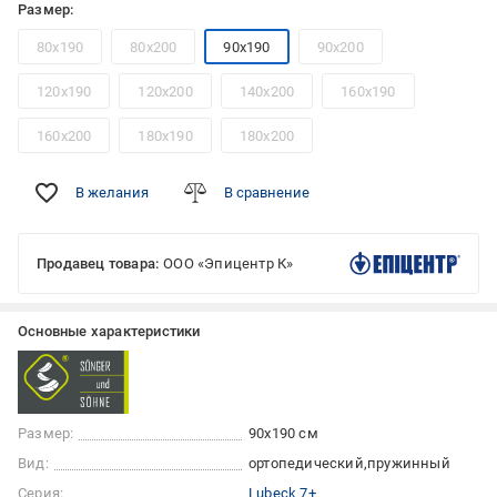
Размер:
80x190
80x200
90x190
90x200
120x190
120x200
140x200
160x190
160x200
180x190
180x200
В желания
В сравнение
Продавец товара:
ООО «Эпицентр К»
Основные характеристики
Размер:
90x190 см
Вид:
ортопедический
пружинный
Серия:
Lubeck 7+