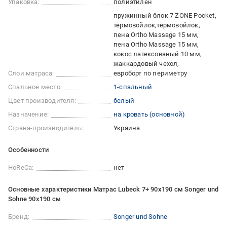
Упаковка:
полиэтилен
пружинный блок 7 ZONE Pocket
термовойлок
термовойлок
пена Ortho Massage 15 мм
пена Ortho Massage 15 мм
кокос латексованый 10 мм
жаккардовый чехол
Слои матраса:
евроборт по периметру
Спальное место:
1-спальный
Цвет производителя:
белый
Назначение:
на кровать (основной)
Страна-производитель:
Украина
Особенности
HoReCa:
нет
Основные характеристики Матрас Lubeck 7+ 90х190 см Songer und
Sohne 90x190 см
Бренд:
Songer und Sohne