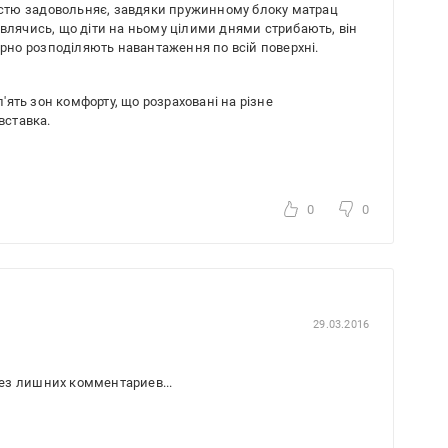
ністю задовольняє, завдяки пружинному блоку матрац
влячись, що діти на ньому цілими днями стрибають, він
мірно розподіляють навантаження по всій поверхні.
ять зон комфорту, що розраховані на різне
вставка.
0
0
29.03.2016
ез лишних комментариев...