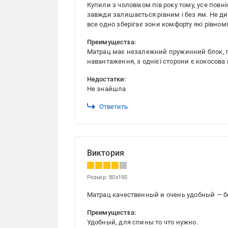
Купили з чоловіком пів року тому, усе пов
завжди залишається рівним і без ям. Не ди
все одно зберігає зони комфорту які рівно
Преимущества:
Матрац має незалежний пружинний блок, п'
навантаження, з однієї сторони є кокосова 
Недостатки:
Не знайшла
Ответить
Виктория
Розмір: 80x190
Матрац качественный и очень удобный — б
Преимущества:
Удобный, для спины то что нужно.