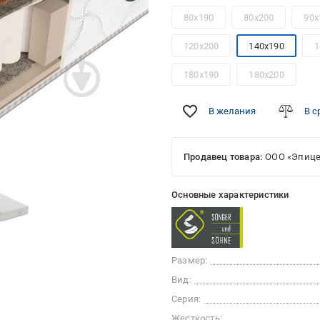
80x190
80x200
90x
120x200
140x190
1
180x190
180x200
В желания
В с
Продавец товара:
ООО «Эпице
Основные характеристики
Размер:
Вид:
Серия:
Жесткость: