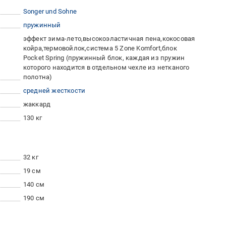
Songer und Sohne
пружинный
эффект зима-лето,высокоэластичная пена,кокосовая
койра,термовойлок,система 5 Zone Komfort,блок
Pocket Spring (пружинный блок, каждая из пружин
которого находится в отдельном чехле из нетканого
полотна)
средней жесткости
жаккард
130 кг
32 кг
19 см
140 см
190 см