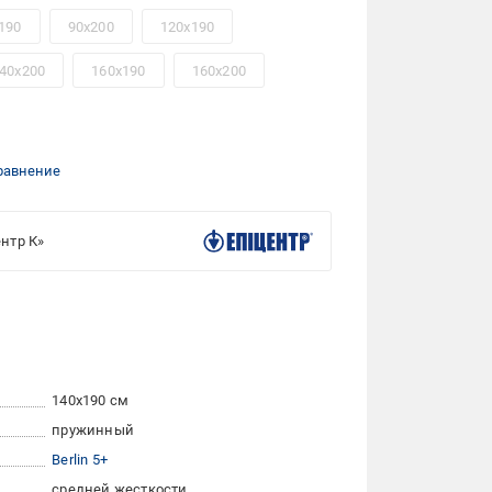
190
90x200
120x190
40x200
160x190
160x200
равнение
нтр К»
140x190 см
пружинный
Berlin 5+
средней жесткости