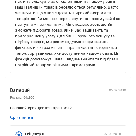
нами та слідкуйте за оновленнями на нашому сайті.
Наші залишки товарів оновлюються регулярно. Варто
зазначити, що у нас є досить широкий асортимент
товарів, які Ви можете переглянути на нашому сайті за
наступним посиланням: . Ми сподіваємось, що Ви
зможете підібрати товар, який Вас зацікавить та
приверне Вашу увагу. Для більш зручного пошуку та
підбору товарів, ми рекомендуємо скористатись
фільтрами, які розміщені в правій частині сторінки, а
також сортуванням, яке доступне на нашому сайті. Ці
функції допоможуть Вам швидше знайти та підібрати
потрібний товар за різними параметрами.
Валерий
06.02.2018
Розмір: 80x200
на какой срок дается гарантия？
Ответить
Епіцентр К
07.02.2018