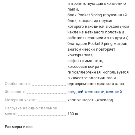
и препятствующая скоплению
пыли
блок Pocket Spring (пружинный
блок, каждая из пружин
которого находится в отдельном
чехле из нетканого полотна и
работает независимо то других)
благодаря Pocket Spring матрац
анатомически повторяет
контуры тела
эффект зима-лето
кокосовая койра –
гипоаллергенная, используется
в качестве эластичного и
Особенности:
одновременно жесткого слоя
Жесткость:
средней жесткости
жесткий
Материал чехла:
хлопок
шерсть
жаккард
Нагрузка на одно спальное
место:
130 кг
Размеры и вес