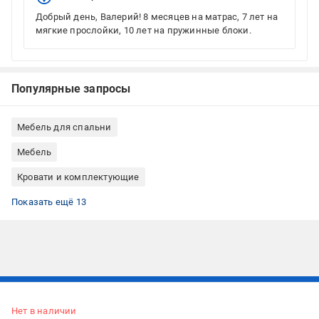
Добрый день, Валерий! 8 месяцев на матрас, 7 лет на
мягкие прослойки, 10 лет на пружинные блоки.
Популярные запросы
Мебель для спальни
Мебель
Кровати и комплектующие
Текстиль для спальни
Дом и интерьер
Матрасы Pocket Spring
Матрасы SÖNGER und SÖHNE
Матрасы пружинные
Матрасы жесткие
Матрасы средней жесткости
Матрасы белые
Матрасы на независимых пружинах
Матрасы 90x190
Матрасы односпальные
Матрасы на кровать (основные)
Матрасы с кокосовой койрой
Показать ещё 13
Подписывайтесь, чтобы узнавать первым об акцияx и
предложениях:
Нет в наличии