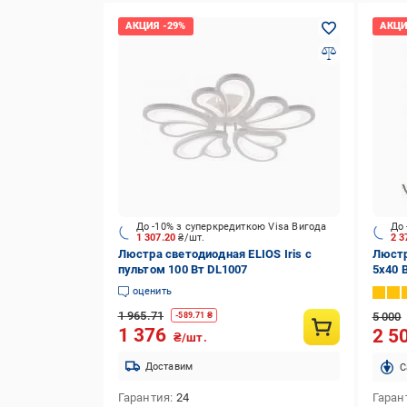
До -10% з суперкредиткою Visa Вигода
До 
1 307.20
₴/шт.
2 
Люстра светодиодная ELIOS Iris с
Люстр
пультом 100 Вт DL1007
5x40 
оценить
1 965.71
5 000
-
589.71
₴
1 376
2 5
₴/шт.
Доставим
C
Гарантия
24
Гаран