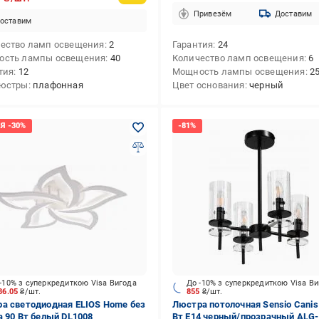
Привезём
Доставим
оставим
ество ламп освещения
2
Гарантия
24
ость лампы освещения
40
Количество ламп освещения
6
тия
12
Мощность лампы освещения
2
люстры
плафонная
Цвет основания
черный
-10% з суперкредиткою Visa Вигода
До -10% з суперкредиткою Visa В
86.05
₴/шт.
855
₴/шт.
а светодиодная ELIOS Home без
Люстра потолочная Sensio Canis
а 90 Вт белый DL1008
Вт E14 черный/прозрачный ALG-