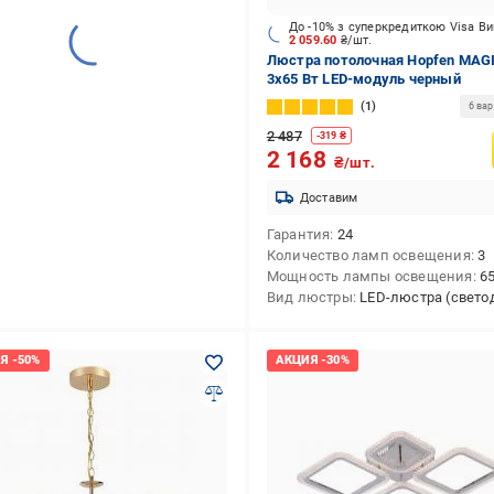
До -10% з суперкредиткою Visa В
2 059.60
₴/шт.
Люстра потолочная Hopfen MAGI
3x65 Вт LED-модуль черный
1
6 ва
2 487
-
319
₴
2 168
₴/шт.
Доставим
Гарантия
24
Количество ламп освещения
3
Мощность лампы освещения
6
Вид люстры
LED-люстра (светодио