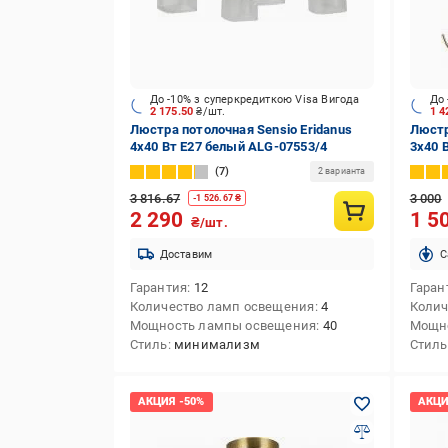
До -10% з суперкредиткою Visa Вигода
До 
2 175.50
₴/шт.
1 
Люстра потолочная Sensio Eridanus
Люстр
4x40 Вт E27 белый ALG-07553/4
3x40 
07490
7
2 варианта
3 816.67
3 000
-
1 526.67
₴
2 290
1 5
₴/шт.
Доставим
C
Гарантия
12
Гаран
Количество ламп освещения
4
Колич
Мощность лампы освещения
40
Мощн
Стиль
минимализм
Стиль