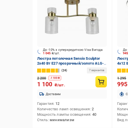
До -10% з суперкредиткою Visa Вигода
До 
1 045
₴/шт.
94
Люстра потолочная Sensio Sculptor
Люстр
2x40 Вт E27 прозрачный/золото ALG-
4x12 
07555/2-C
24
7 вариантов
2 200
1 295
-
1 100
₴
1 100
99
₴/шт.
Доставим
C
Гарантия
12
Гаран
Количество ламп освещения
2
Колич
Мощность лампы освещения
40
Мощн
Стиль
минимализм
Вид 