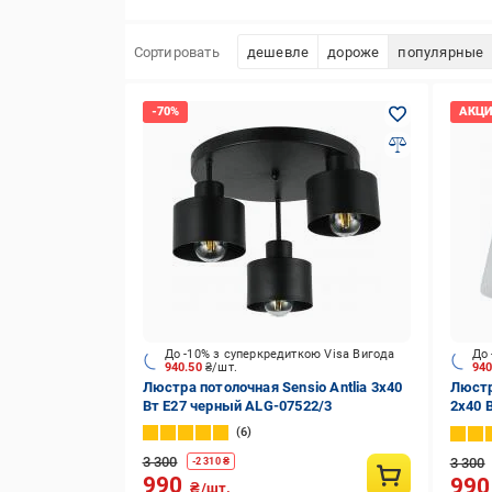
Сортировать
дешевле
дороже
популярные
До -10% з суперкредиткою Visa Вигода
До 
940.50
₴/шт.
94
Люстра потолочная Sensio Antlia 3x40
Люстр
Вт E27 черный ALG-07522/3
2x40 
6
3 300
3 300
-
2 310
₴
990
99
₴/шт.