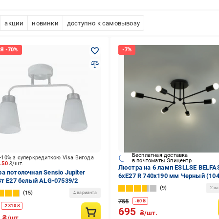
акции
новинки
доступно к самовывозу
Бесплатная доставка
-10% з суперкредиткою Visa Вигода
в почтоматы Эпицентр
0.50
₴/шт.
Люстра на 6 ламп ESLLSE BELFA
а потолочная Sensio Jupiter
6xE27 R 740x190 мм Черный (104
Вт E27 белый ALG-07539/2
9
2 в
15
4 варианта
755
-
60
₴
-
2 310
₴
695
₴/шт.
0
₴/шт.