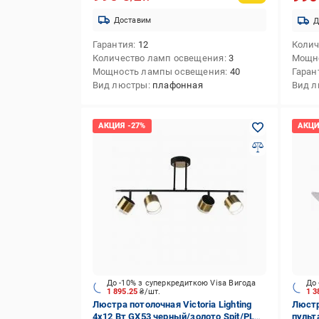
Доставим
Д
Гарантия
12
Колич
Количество ламп освещения
3
Мощн
Мощность лампы освещения
40
Гаран
Вид люстры
плафонная
Вид 
До -10% з суперкредиткою Visa Вигода
До 
1 895.25
₴/шт.
1 3
Люстра потолочная Victoria Lighting
Люстр
4x12 Вт GX53 черный/золото Spit/PL4
пульт