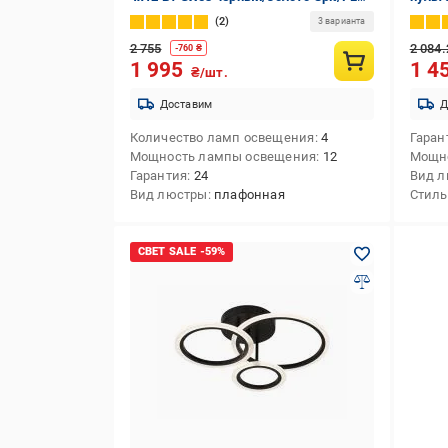
gold
2
3 варианта
2 755
2 084.
-
760
₴
1 995
1 4
₴/шт.
Доставим
Д
Количество ламп освещения
4
Гаран
Мощность лампы освещения
12
Мощн
Гарантия
24
Вид 
Вид люстры
плафонная
Стиль