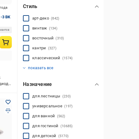
Стиль
игода
-3 BK
арт-деко
(842)
винтаж
(134)
риантов
восточный
(310)
кантри
(327)
классический
(1574)
лофт
минимализм
модерн
прованс
ретро
тиффани
хай-тек
скандинавский
(3359)
(459)
(2099)
(6569)
(479)
(23)
(2180)
(683)
показать все
5
дная)
Назначение
для лестницы
(230)
универсальное
(197)
для ванной
(562)
для гостиной
(10685)
для детской
(5170)