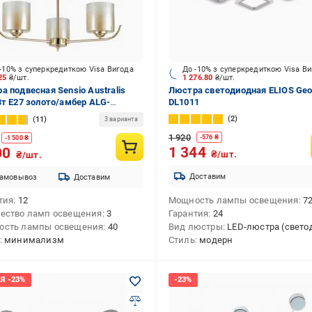
-10% з суперкредиткою Visa Вигода
До -10% з суперкредиткою Visa В
425
₴/шт.
1 276.80
₴/шт.
а подвесная Sensio Australis
Люстра светодиодная ELIOS Geo
Вт E27 золото/амбер ALG-
DL1011
/3
2
11
3 варианта
1 920
-
576
₴
-
1 500
₴
1 344
00
₴/шт.
₴/шт.
Доставим
амовывоз
Доставим
тия
12
Мощность лампы освещения
7
ество ламп освещения
3
Гарантия
24
ость лампы освещения
40
Вид люстры
LED-люстра (светодио
минимализм
Стиль
модерн