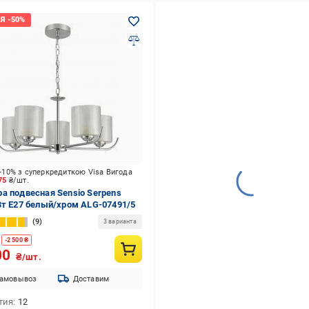
-10% з суперкредиткою Visa Вигода
375
₴/шт.
а подвесная Sensio Serpens
Вт E27 белый/хром ALG-07491/5
9
3 варианта
-
2 500
₴
00
₴/шт.
амовывоз
Доставим
тия
12