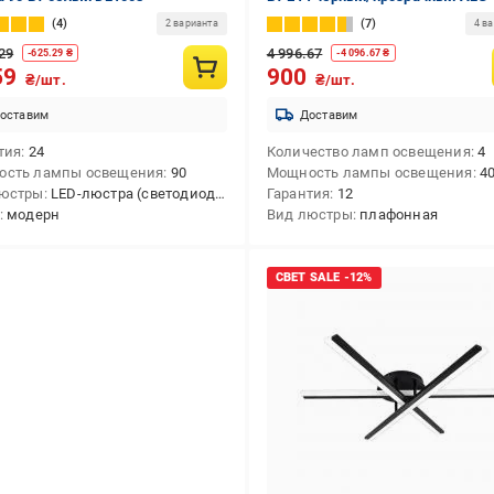
74590/4
4
7
2 варианта
4 в
29
4 996.67
-
625.29
₴
-
4 096.67
₴
59
900
₴/шт.
₴/шт.
оставим
Доставим
тия
24
Количество ламп освещения
4
ость лампы освещения
90
Мощность лампы освещения
4
люстры
LED-люстра (светодиодная)
Гарантия
12
модерн
Вид люстры
плафонная