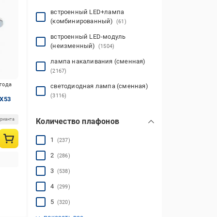
встроенный LED+лампа
(комбинированный)
(61)
встроенный LED-модуль
(неизменный)
(1504)
лампа накаливания (сменная)
(2167)
игода
светодиодная лампа (сменная)
(3116)
X53
арианта
Количество плафонов
1
(237)
2
(286)
3
(538)
4
(299)
5
(320)
6
7
8
9
10 и более
(443)
(46)
(207)
(42)
(142)