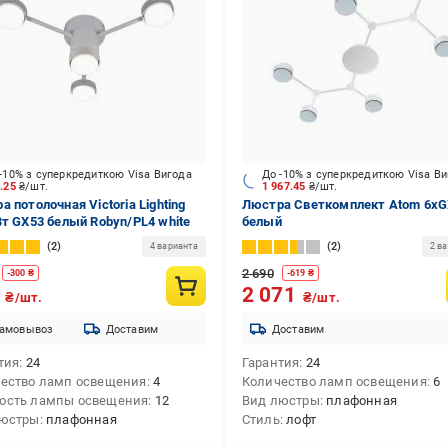
-10% з суперкредиткою Visa Вигода
До -10% з суперкредиткою Visa В
5.25
₴/шт.
1 967.45
₴/шт.
а потолочная Victoria Lighting
Люстра Светкомплект Atom 6xG
Вт GX53 белый Robyn/PL4 white
белый
2
2
4 варианта
2 в
2 690
-
300
₴
-
619
₴
5
2 071
₴/шт.
₴/шт.
амовывоз
Доставим
Доставим
тия
24
Гарантия
24
ество ламп освещения
4
Количество ламп освещения
6
ость лампы освещения
12
Вид люстры
плафонная
люстры
плафонная
Стиль
лофт