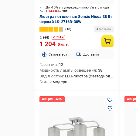
До -10% з суперкредиткою Visa Вигода
1 143.80
₴/шт.
Люстра потолочная Sensio Nicca 38 Вт
черный LS-2716B-38W
10
4 варианта
2 998
-
1 794
₴
1 204
₴/шт.
Cамовывоз
Доставим
Гарантия
12
Мощность лампы освещения
38
Вид люстры
LED-люстра (светодиодная)
Стиль
модерн