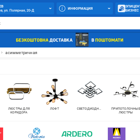
ЕВ
ЭПИЦЕН
ИНФОРМАЦИЯ
в, ул. Полярная, 20-Д
БИЗНЕС
асимметричная
ЛЮСТРЫ ДЛЯ
ЛОФТ
СВЕТОДИОДНЫЕ
ПРИПОТОЛОЧНЫ
КОРИДОРА
ЛЮСТРЫ