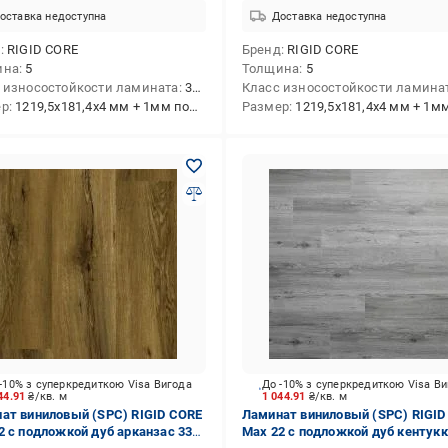
оставка недоступна
Доставка недоступна
д
RIGID CORE
Бренд
RIGID CORE
ина
5
Толщина
5
 износостойкости ламината
33/АС5
Класс износостойкости ламина
ер
1219,5x181,4x4 мм + 1мм подкладка
Размер
1219,5x181,4x4 мм + 1мм подк
-10% з суперкредиткою Visa Вигода
До -10% з суперкредиткою Visa В
44.91
₴/кв. м
1 044.91
₴/кв. м
ат виниловый (SPC) RIGID CORE
Ламинат виниловый (SPC) RIGID
2 с подложкой дуб арканзас 33/
Max 22 с подложкой дуб кентукк