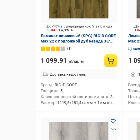
До -10% з суперкредиткою Visa Вигода
До 
1 044.91
₴/кв. м
1 0
Ламинат виниловый (SPC) RIGID CORE
Ламин
Max 22 с подложкой дуб невада 33/
Max 2
АС5/5 мм (29036-11)
мм (J
1
оце
1 099.91
1 0
₴/кв. м
Доставка недоступна
П
Бренд
RIGID CORE
Брен
Толщина
5
Толщ
Класс износостойкости ламината
33/АС5
Цвет-
Размер
1219,5x181,4x4 мм + 1мм подкладка
Класс