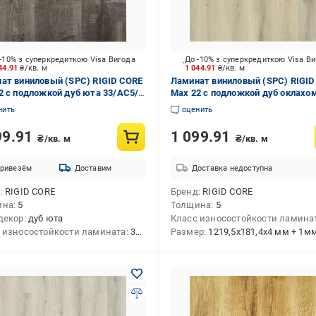
-10% з суперкредиткою Visa Вигода
До -10% з суперкредиткою Visa В
44.91
₴/кв. м
1 044.91
₴/кв. м
ат виниловый (SPC) RIGID CORE
Ламинат виниловый (SPC) RIGID
2 с подложкой дуб юта 33/АС5/5
Max 22 с подложкой дуб оклахом
C151-3)
АС5/5 мм (29163-7)
нить
оценить
99.91
1 099.91
₴/кв. м
₴/кв. м
ривезём
Доставим
Доставка недоступна
д
RIGID CORE
Бренд
RIGID CORE
ина
5
Толщина
5
декор
дуб юта
Класс износостойкости ламина
 износостойкости ламината
33/АС5
Размер
1219,5x181,4x4 мм + 1мм подк