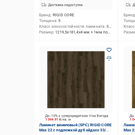
Доставка недоступна
Д
Бренд
RIGID CORE
Брен
Толщина
5
Толщ
Класс износостойкости ламината
33/АС5
Класс
Размер
1219,5x181,4x4 мм + 1мм подкладка
Разм
До -10% з суперкредиткою Visa Вигода
До 
1 044.91
₴/кв. м
1 0
Ламинат виниловый (SPC) RIGID CORE
Ламин
Max 22 с подложкой дуб айдахо 33/
Max 2