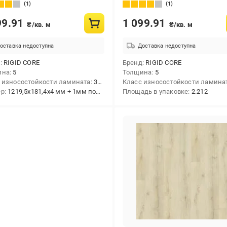
 мм (29036-2)
АС5/5 мм (6062-7)
1
1
99.91
1 099.91
₴/кв. м
₴/кв. м
оставка недоступна
Доставка недоступна
д
RIGID CORE
Бренд
RIGID CORE
ина
5
Толщина
5
 износостойкости ламината
33/АС5
Класс износостойкости ламина
ер
1219,5x181,4x4 мм + 1мм подкладка
Площадь в упаковке
2.212