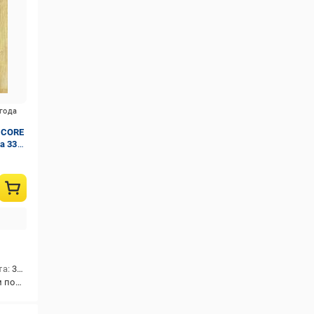
игода
 CORE
а 33/
та
33/АС5
ладка