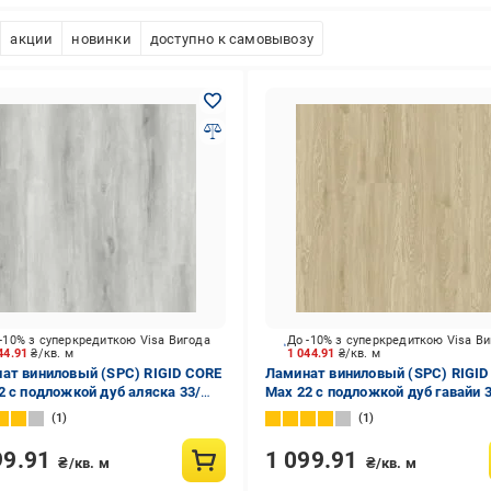
акции
новинки
доступно к самовывозу
-10% з суперкредиткою Visa Вигода
До -10% з суперкредиткою Visa В
44.91
₴/кв. м
1 044.91
₴/кв. м
ат виниловый (SPC) RIGID CORE
Ламинат виниловый (SPC) RIGID
2 с подложкой дуб аляска 33/
Max 22 с подложкой дуб гавайи 
 мм (29074-1)
АС5/5 мм (7310-14)
1
1
99.91
1 099.91
₴/кв. м
₴/кв. м