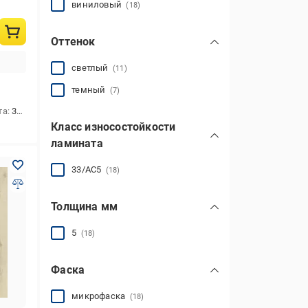
виниловый
(18)
Оттенок
светлый
(11)
темный
(7)
та
33/АС5
Класс износостойкости
ламината
33/АС5
(18)
Толщина мм
5
(18)
Фаска
микрофаска
(18)