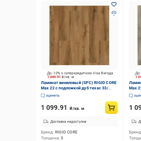
До -10% з суперкредиткою Visa Вигода
До 
1 044.91
₴/кв. м
1 0
Ламинат виниловый (SPC) RIGID CORE
Ламин
Max 22 с подложкой дуб техас 33/
Max 2
АС5/5 мм (29036-5)
АС5/5
оценить
оце
1 099.91
1 0
₴/кв. м
Доставка недоступна
Д
Бренд
RIGID CORE
Брен
Толщина
5
Толщ