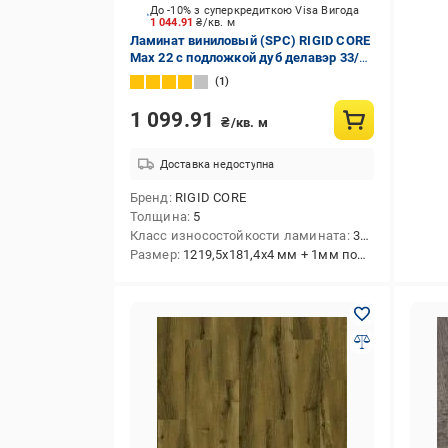
До -10% з суперкредиткою Visa Вигода
1 044.91
₴/кв. м
Ламинат виниловый (SPC) RIGID CORE
Max 22 с подложкой дуб делавэр 33/
АС5/5 мм (29045-6)
1
1 099.91
₴/кв. м
Доставка недоступна
Бренд
RIGID CORE
Толщина
5
Класс износостойкости ламината
33/АС5
Размер
1219,5x181,4x4 мм + 1мм подкладка