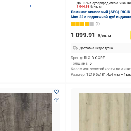
До -10% з суперкредиткою Visa В
1 044.91
₴/кв. м
Ламинат виниловый (SPC) RIGID
Max 22 с подложкой дуб индиана
АС5/5 мм (29148-2)
1
1 099.91
₴/кв. м
Доставка недоступна
Бренд
RIGID CORE
Толщина
5
Класс износостойкости ламина
Размер
1219,5x181,4x4 мм + 1мм подк