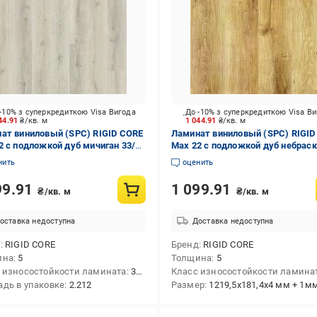
-10% з суперкредиткою Visa Вигода
До -10% з суперкредиткою Visa В
44.91
₴/кв. м
1 044.91
₴/кв. м
ат виниловый (SPC) RIGID CORE
Ламинат виниловый (SPC) RIGID
2 с подложкой дуб мичиган 33/
Max 22 с подложкой дуб небраск
 мм (29163-1)
АС5/5 мм (19018-11)
нить
оценить
99.91
1 099.91
₴/кв. м
₴/кв. м
оставка недоступна
Доставка недоступна
д
RIGID CORE
Бренд
RIGID CORE
ина
5
Толщина
5
 износостойкости ламината
33/АС5
Класс износостойкости ламина
дь в упаковке
2.212
Размер
1219,5x181,4x4 мм + 1мм подк