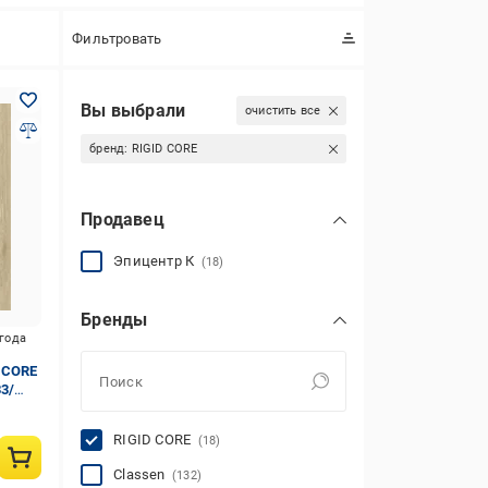
Фильтровать
Вы выбрали
очистить все
бренд:
RIGID CORE
Продавец
Эпицентр К
(18)
Бренды
игода
 CORE
33/
RIGID CORE
(18)
Classen
(132)