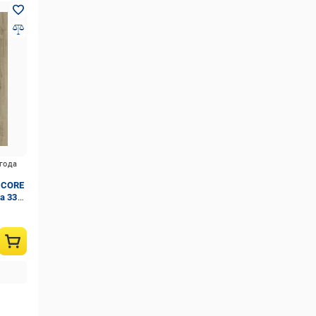
игода
 CORE
а 33/