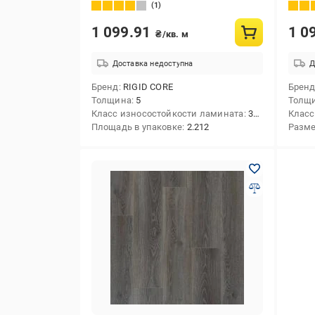
АС5/5 мм (29039-8)
АС5/5
1
1 099.91
1 0
₴/кв. м
Доставка недоступна
Д
Бренд
RIGID CORE
Брен
Толщина
5
Толщ
Класс износостойкости ламината
33/АС5
Класс
Площадь в упаковке
2.212
Разм