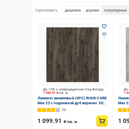
Сортировать
дешевле
дороже
популярные
До -10% з суперкредиткою Visa Вигода
До 
1 044.91
₴/кв. м
1 0
Ламинат виниловый (SPC) RIGID CORE
Ламин
Max 22 с подложкой дуб вермонт 33/
Max 2
АС5/5 мм (29123-1)
АС5/5
1
1 099.91
1 0
₴/кв. м