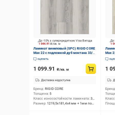
До -10% з суперкредиткою Visa Вигода
До 
1 044.91
₴/кв. м
1 0
Ламинат виниловый (SPC) RIGID CORE
Ламин
Max 22 с подложкой дуб монтана 33/
Max 2
АС5/5 мм (29148-5)
АС5/5
оценить
оце
1 099.91
1 0
₴/кв. м
Доставка недоступна
Д
Бренд
RIGID CORE
Брен
Толщина
5
Толщ
Класс износостойкости ламината
33/АС5
Класс
Размер
1219,5x181,4x4 мм + 1мм подкладка
Площа