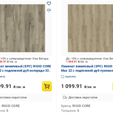
-10% з суперкредиткою Visa Вигода
До -10% з суперкредиткою Visa В
44.91
₴/кв. м
1 044.91
₴/кв. м
ат виниловый (SPC) RIGID CORE
Ламинат виниловый (SPC) RIGID
2 с подложкой дуб колорадо 33/
Max 22 с подложкой дуб луизиан
 мм (29036-6)
АС5/5 мм (29098-4)
нить
оценить
99.91
1 099.91
₴/кв. м
₴/кв. м
оставка недоступна
Доставка недоступна
д
RIGID CORE
Бренд
RIGID CORE
ина
5
Толщина
5