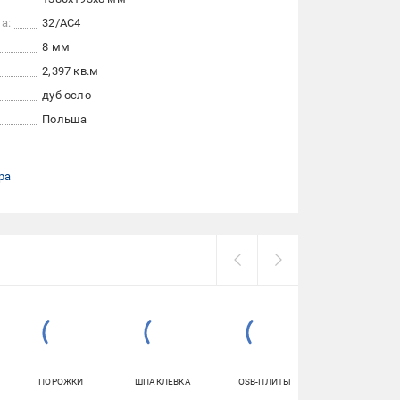
а:
32/АС4
8 мм
2,397 кв.м
дуб осло
Польша
ра
ПОРОЖКИ
ШПАКЛЕВКА
OSB-ПЛИТЫ
КЛЕЙ ДЛЯ ОБОЕ