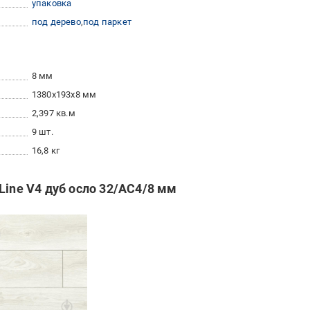
упаковка
под дерево
под паркет
8 мм
1380x193x8 мм
2,397 кв.м
9 шт.
16,8 кг
Line V4 дуб осло 32/АС4/8 мм