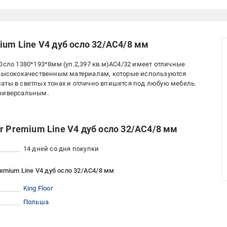
ium Line V4 дуб осло 32/АС4/8 мм
Осло 1380*193*8мм (уп.2,397 кв.м)АС4/32 имеет отличные
я высококачественным материалам, которые используются
аты в светлых тонах и отлично впишется под любую мебель.
универсальным.
r Premium Line V4 дуб осло 32/АС4/8 мм
14 дней со дня покупки
emium Line V4 дуб осло 32/АС4/8 мм
King Floor
Польша