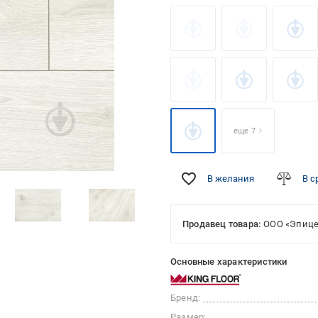
еще 7
В желания
В с
Фото от
покупателей
Продавец товара:
ООО «Эпице
Основные характеристики
Бренд:
Размер: