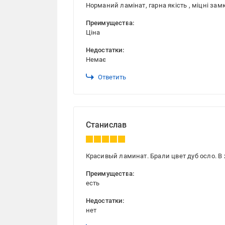
Норманий ламінат, гарна якість , міцні зам
Преимущества:
Ціна
Недостатки:
Немає
Ответить
Станислав
Красивый ламинат. Брали цвет дуб осло. В 
Преимущества:
есть
Недостатки:
нет