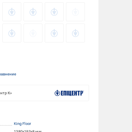
равнение
нтр К»
King Floor
1380x193x8 мм