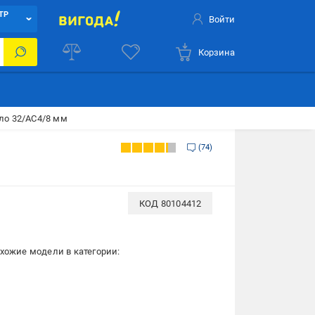
ТР
Войти
Корзина
сло 32/АС4/8 мм
74
КОД
80104412
хожие модели в категории: