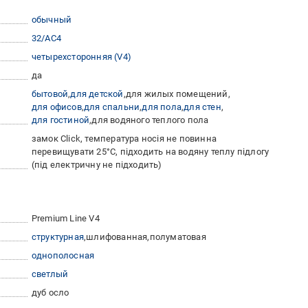
обычный
32/АС4
четырехсторонняя (V4)
да
бытовой
для детской
для жилых помещений
для офисов
для спальни
для пола
для стен
для гостиной
для водяного теплого пола
замок Click, температура носія не повинна
перевищувати 25°C, підходить на водяну теплу підлогу
(під електричну не підходить)
Premium Line V4
структурная
шлифованная
полуматовая
однополосная
светлый
дуб осло