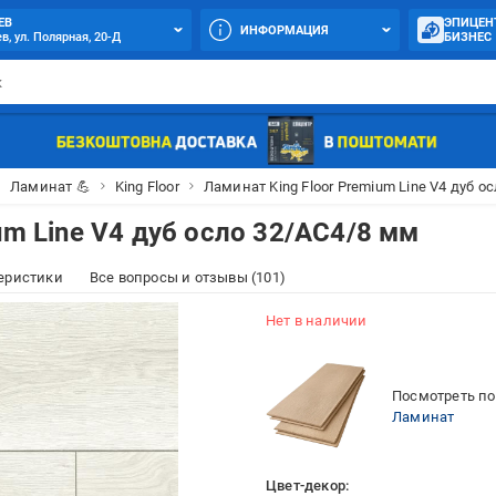
ЕВ
ЭПИЦЕН
ИНФОРМАЦИЯ
в, ул. Полярная, 20-Д
БИЗНЕС
Ламинат 💪
King Floor
Ламинат King Floor Premium Line V4 дуб о
um Line V4 дуб осло 32/АС4/8 мм
еристики
Все вопросы и отзывы (101)
Нет в наличии
Посмотреть по
Ламинат
Цвет-декор: